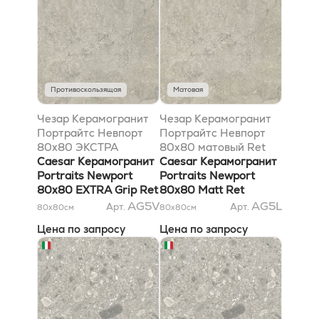
Противоскользящая
Матовая
Чезар Керамогранит
Чезар Керамогранит
Портрайтс Невпорт
Портрайтс Невпорт
80x80 ЭКСТРА
80x80 матовый Ret
антискользящий Ret
Caesar Керамогранит
Caesar Керамогранит
Portraits Newport
Portraits Newport
80x80 EXTRA Grip Ret
80x80 Matt Ret
AG5V
AG5L
Арт.
Арт.
80x80
см
80x80
см
Цена по запросу
Цена по запросу