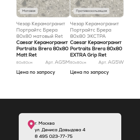
Матовая
Противоскользящая
Чезар Керамогранит
Чезар Керамогранит
Портрайтс Брера
Портрайтс Брера
80x80 матовый Ret
80x80 ЭКСТРА
Caesar Керамогранит
антискользящий Ret
Caesar Керамогранит
Portraits Brera 80x80
Portraits Brera 80x80
Matt Ret
EXTRA Grip Ret
AG5M
AG5W
Арт.
Арт.
80x80
см
80x80
см
Цена по запросу
Цена по запросу
г. Москва
ул. Дениса Давыдова 4
8
495
023-77-75