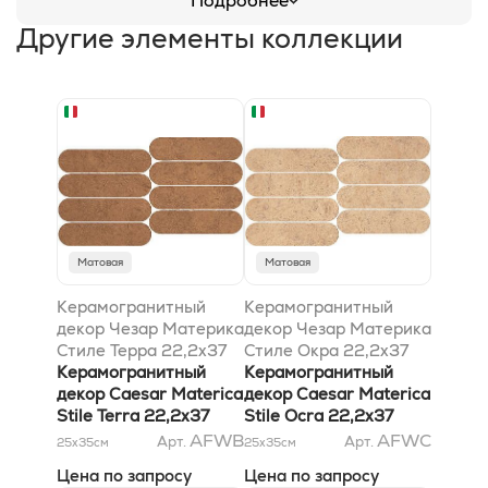
Подробнее
Другие элементы коллекции
Матовая
Матовая
Керамогранитный
Керамогранитный
декор Чезар Материка
декор Чезар Материка
Стиле Терра 22,2x37
Стиле Окра 22,2x37
Керамогранитный
Керамогранитный
декор Caesar Materica
декор Caesar Materica
Stile Terra 22,2x37
Stile Ocra 22,2x37
AFWB
AFWC
Арт.
Арт.
25x35
см
25x35
см
Цена по запросу
Цена по запросу