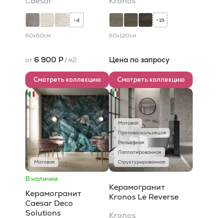
Caesar
Kronos
4
19
+
+
60x60
см
60x120
см
6 900 Р
Цена по запросу
от
/
м2
Смотреть коллекцию
Смотреть коллекцию
Матовая
Противоскользящая
Рельефная
Лаппатированная
Матовая
Структурированная
В наличии
Керамогранит
Керамогранит
Kronos Le Reverse
Caesar Deco
Solutions
Kronos