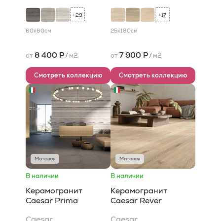
29
17
+
+
60x60
см
25x180
см
8 400 Р
7 900 Р
от
/
м2
от
/
м2
Смотреть коллекцию
Смотреть коллекцию
Матовая
Матовая
В наличии
В наличии
Керамогранит
Керамогранит
Caesar Prima
Caesar Rever
Caesar
Caesar