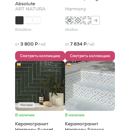
Absolute
ART NATURA
Harmony
Ceramica
5
+
60x120
см
15x15
см
3 800 Р
7 834 Р
от
/
м2
от
/
м2
Смотреть коллекцию
Смотреть коллекцию
Матовая
В наличии
В наличии
Керамогранит
Керамогранит
Harmony Sunset
Harmony Sirocco