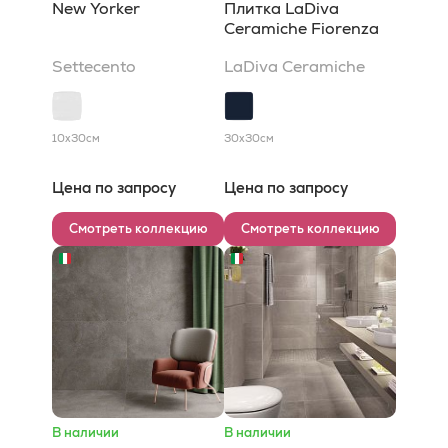
New Yorker
Плитка LaDiva
Сeramiche Fiorenza
Settecento
LaDiva Сeramiche
10x30
см
30x30
см
Цена по запросу
Цена по запросу
Смотреть коллекцию
Смотреть коллекцию
В наличии
В наличии