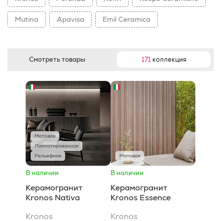
Mutina
Apavisa
Emil Ceramica
Смотреть товары
171
коллекция
Матовая
Лаппатированная
Рельефная
Матовая
В наличии
В наличии
Керамогранит
Керамогранит
Kronos Nativa
Kronos Essence
Kronos
Kronos