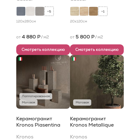
5
1
+
+
120x280
см
20x120
см
4 880 Р
5 800 Р
от
/
м2
от
/
м2
Смотреть коллекцию
Смотреть коллекцию
Лаппатированная
Матовая
Матовая
Керамогранит
Керамогранит
Kronos Piasentina
Kronos Metallique
Kronos
Kronos