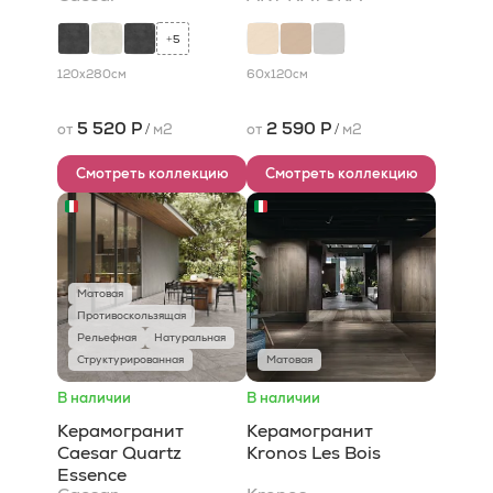
Ceramica
5
+
120x280
см
60x120
см
5 520 Р
2 590 Р
от
/
м2
от
/
м2
Смотреть коллекцию
Смотреть коллекцию
Матовая
Противоскользящая
Рельефная
Натуральная
Структурированная
Матовая
В наличии
В наличии
Керамогранит
Керамогранит
Caesar Quartz
Kronos Les Bois
Essence