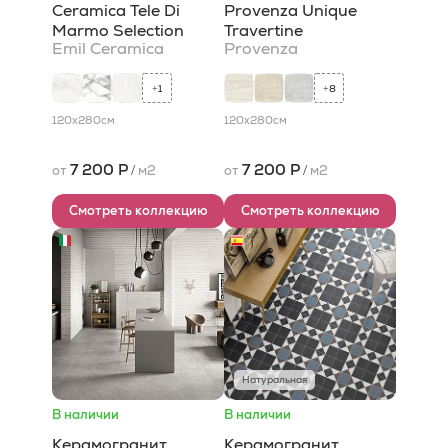
Ceramica Tele Di
Provenza Unique
Marmo Selection
Travertine
Emil Ceramica
Provenza
1
8
+
+
120x280
см
120x280
см
7 200 Р
7 200 Р
от
/
м2
от
/
м2
Смотреть коллекцию
Смотреть коллекцию
Натуральная
В наличии
В наличии
Керамогранит
Керамогранит