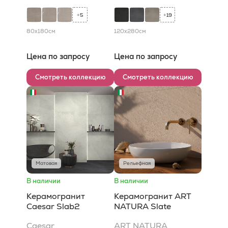
5
19
+
+
80x180
см
120x280
см
Цена по запросу
Цена по запросу
Смотреть коллекцию
Смотреть коллекцию
Матовая
Рельефная
В наличии
В наличии
Керамогранит
Керамогранит ART
Caesar Slab2
NATURA Slate
Caesar
ART NATURA