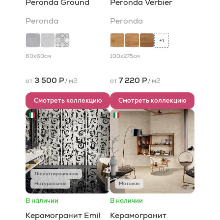
Peronda Ground
Peronda Verbier
Peronda
Peronda
1
+
60x60
см
100x275
см
3 500 Р
7 220 Р
от
/
м2
от
/
м2
Смотреть коллекцию
Смотреть коллекцию
Лаппатированная
Натуральная
Матовая
В наличии
В наличии
Керамогранит Emil
Керамогранит