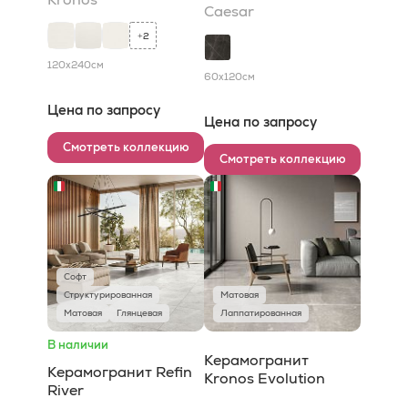
Caesar
2
+
120x240
см
60x120
см
Цена по запросу
Цена по запросу
Смотреть коллекцию
Смотреть коллекцию
Софт
Структурированная
Матовая
Матовая
Глянцевая
Лаппатированная
В наличии
Керамогранит
Керамогранит Refin
Kronos Evolution
River