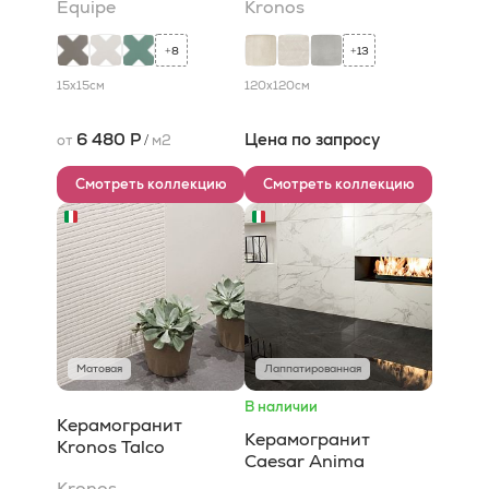
Equipe
Kronos
8
13
+
+
15x15
см
120x120
см
6 480 Р
Цена по запросу
от
/
м2
Смотреть коллекцию
Смотреть коллекцию
Матовая
Лаппатированная
В наличии
Керамогранит
Керамогранит
Kronos Talco
Caesar Anima
Kronos