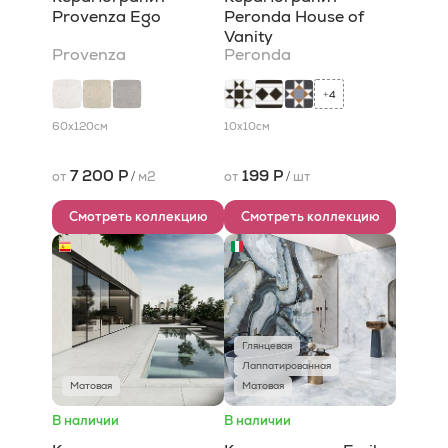
Provenza Ego
Peronda House of
Vanity
Provenza
Peronda
4
+
60x120
см
10x10
см
7 200 Р
199 Р
от
/
м2
от
/
шт
Смотреть коллекцию
Смотреть коллекцию
Глянцевая
Лаппатированная
Матовая
Матовая
В наличии
В наличии