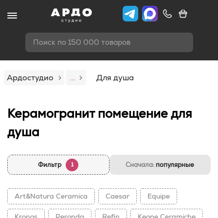
Поиск по 150 000 товаров
Ардостудио
...
Для душа
Керамогранит помещение для
душа
Фильтр
Сначала:
популярные
1
Art&Natura Ceramica
Caesar
Equipe
Kronos
Peronda
Refin
Keope Ceramiche