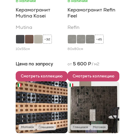
В наличии
В наличии
Керамогранит
Керамогранит Refin
Mutina Kosei
Feel
Mutina
Refin
32
45
+
+
10x55
см
80x80
см
Цена по запросу
5 600 Р
от
/
м2
Смотреть коллекцию
Смотреть коллекцию
Матовая
Глянцевая
Глянцевая
Матовая