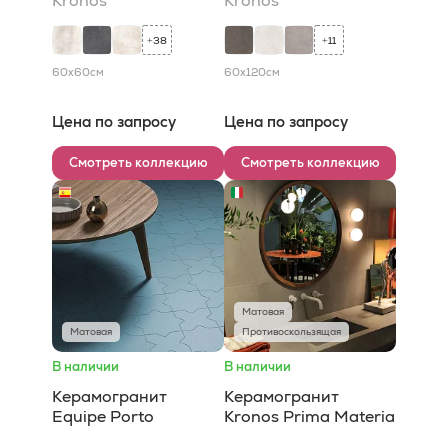
Kronos
Kronos
38
11
+
+
60x60
см
60x120
см
Цена по запросу
Цена по запросу
Смотреть коллекцию
Смотреть коллекцию
Матовая
Матовая
Противоскользящая
В наличии
В наличии
Керамогранит
Керамогранит
Equipe Porto
Kronos Prima Materia