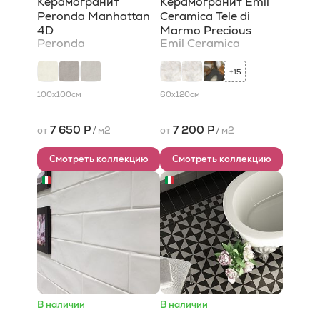
Керамогранит
Керамогранит Emil
Peronda Manhattan
Ceramica Tele di
4D
Marmo Precious
Peronda
Emil Ceramica
15
+
100x100
см
60x120
см
7 650 Р
7 200 Р
от
/
м2
от
/
м2
Смотреть коллекцию
Смотреть коллекцию
В наличии
В наличии