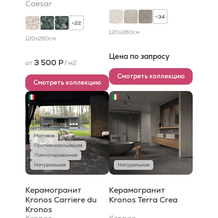
Caesar
34
+
22
+
120x280
см
120x280
см
Цена по запросу
3 500 Р
от
/
м2
Смотреть коллекцию
Смотреть коллекцию
Матовая
Противоскользящая
Лаппатированная
Натуральная
Натуральная
Керамогранит
Керамогранит
Kronos Carriere du
Kronos Terra Crea
Kronos