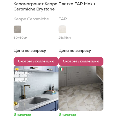
Керамогранит Keope
Плитка FAP Maku
Ceramiche Brystone
Keope Ceramiche
FAP
60x60
см
25x75
см
Цена по запросу
Цена по запросу
Смотреть коллекцию
Смотреть коллекцию
В наличии
В наличии