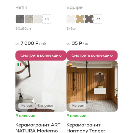
Refin
Equipe
8
17
+
+
60x60
см
5x5
см
7 000 Р
35 Р
от
/
м2
от
/
шт
Смотреть коллекцию
Смотреть коллекцию
Матовая
Глянцевая
Матовая
В наличии
В наличии
Керамогранит ART
Керамогранит
NATURA Moderno
Harmony Tanger