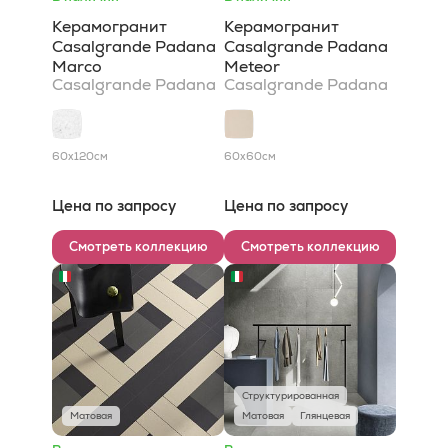
Керамогранит
Керамогранит
Casalgrande Padana
Casalgrande Padana
Marco
Meteor
Casalgrande Padana
Casalgrande Padana
60x120
см
60x60
см
Цена по запросу
Цена по запросу
Смотреть коллекцию
Смотреть коллекцию
Структурированная
Матовая
Матовая
Глянцевая