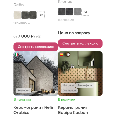
Kronos
Refin
2
+
79
+
100x100
см
120x280
см
Цена по запросу
7 000 Р
от
/
м2
Смотреть коллекцию
Смотреть коллекцию
Матовая
Рельефная
Матовая
Глянцевая
В наличии
В наличии
Керамогранит Refin
Керамогранит
Orobica
Equipe Kasbah