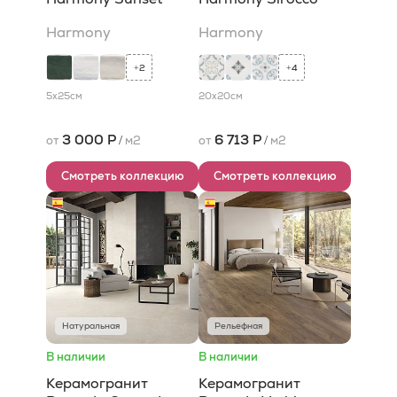
Harmony
Harmony
2
4
+
+
5x25
см
20x20
см
3 000 Р
6 713 Р
от
/
м2
от
/
м2
Смотреть коллекцию
Смотреть коллекцию
Натуральная
Рельефная
В наличии
В наличии
Керамогранит
Керамогранит