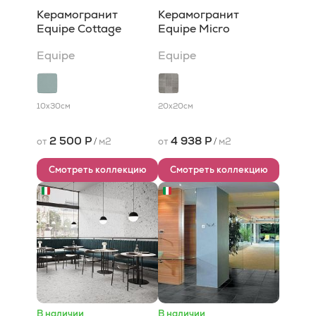
Керамогранит
Керамогранит
Equipe Cottage
Equipe Micro
Equipe
Equipe
10x30
см
20x20
см
2 500 Р
4 938 Р
от
/
м2
от
/
м2
Смотреть коллекцию
Смотреть коллекцию
В наличии
В наличии