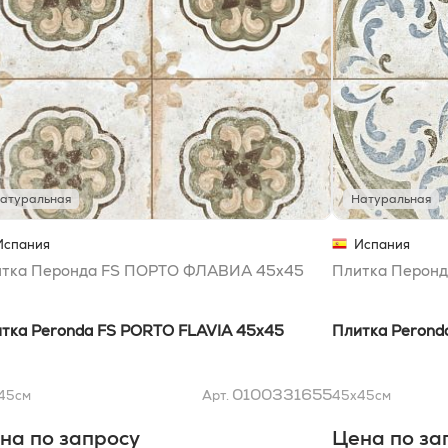
атуральная
Натуральная
Испания
Испания
тка Перонда FS ПОРТО ФЛАВИА 45x45
Плитка Перон
тка Peronda FS PORTO FLAVIA 45x45
Плитка Peron
0100331655
45
см
Арт.
45x45
см
на по запросу
Цена по за