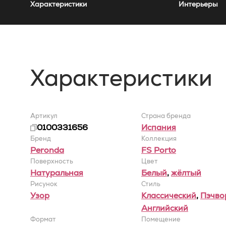
Характеристики
Интерьеры
Характеристики
Артикул
Страна бренда
0100331656
Испания
Бренд
Коллекция
Peronda
FS Porto
Поверхность
Цвет
Натуральная
Белый
,
жёлтый
Рисунок
Стиль
Узор
Классический
,
Пэчво
Английский
Формат
Помещение