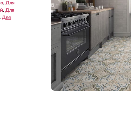
ша
,
Для
ой
,
Для
,
Для