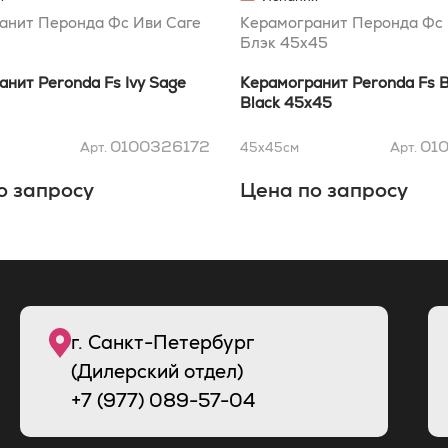
анит Перонда Фс Иви Саге
Керамогранит Перонда Фс
Блэк 45x45
нит Peronda Fs Ivy Sage
Керамогранит Peronda Fs 
Black 45x45
0100326172
01
Арт.
45x45
см
Арт.
о запросу
Цена по запросу
г. Санкт-Петербург
(Дилерский отдел)
+7 (977) 089-57-04