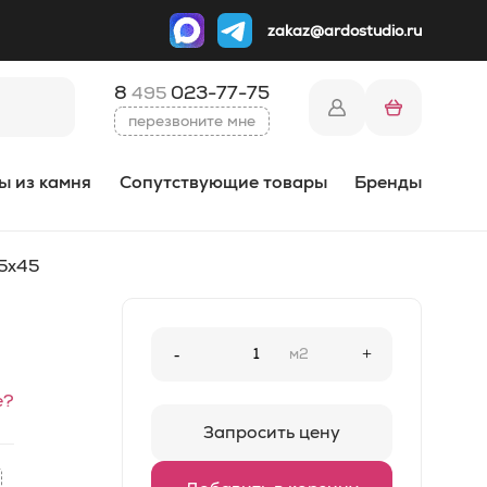
zakaz@ardostudio.ru
8
023-77-75
495
перезвоните мне
ы из камня
Сопутствующие товары
Бренды
45x45
-
м2
+
е?
Запросить цену