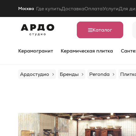
Где купить
Доставка
Оплата
Услуги
Для ди
Москва
Каталог
Керамогранит
Керамическая плитка
Санте
Ардостудио
Бренды
Peronda
Плитк