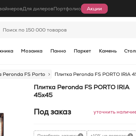
зайнеров
Для дилеров
Портфолио
Акции
хника
Мозаика
Панно
Паркет
Камень
Стол
а Peronda FS Porto
Плитка Peronda FS PORTO IRIA 
Плитка Peronda FS PORTO IRIA
45x45
Под заказ
уточнить наличи
Подобрать затирку
+10% на подрезку