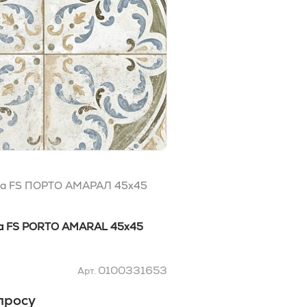
да FS ПОРТО АМАРАЛ 45x45
da FS PORTO AMARAL 45x45
0100331653
Арт.
просу