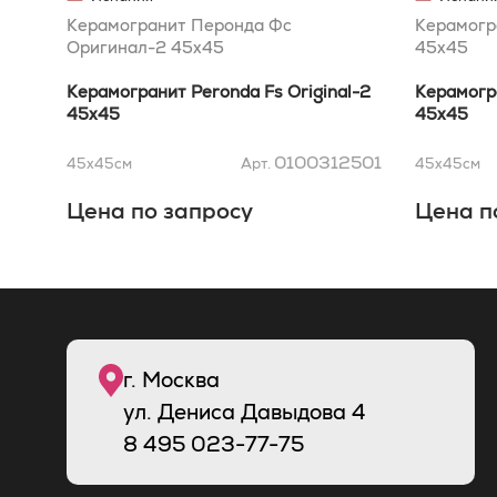
Керамогранит Перонда Фс
Керамогр
Оригинал-2 45x45
45x45
Керамогранит Peronda Fs Original-2
Керамогра
45x45
45x45
0100312501
45x45
см
Арт.
45x45
см
Цена по запросу
Цена п
г. Москва
ул. Дениса Давыдова 4
8
495
023-77-75