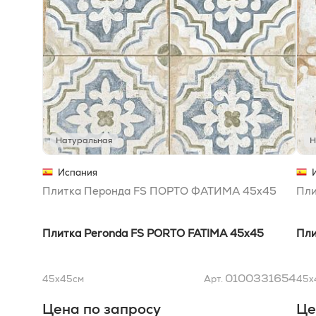
Натуральная
Н
Испания
Плитка Перонда FS ПОРТО ФАТИМА 45x45
Пли
Плитка Peronda FS PORTO FATIMA 45x45
Пли
0100331654
45x45
см
Арт.
45x
Цена по запросу
Це