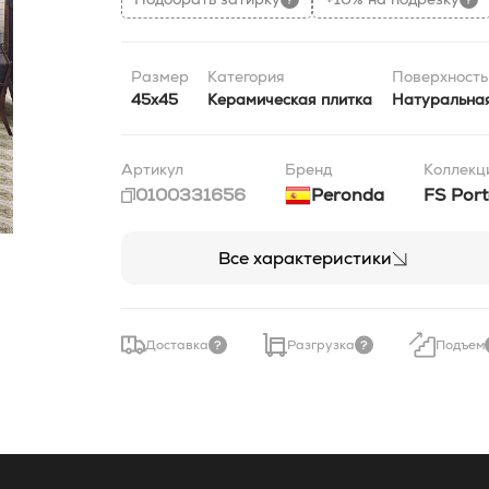
Размер
Категория
Поверхность
45x45
Керамическая плитка
Натуральна
Артикул
Бренд
Коллекц
0100331656
Peronda
FS Por
Все характеристики
Доставка
Разгрузка
Подъем