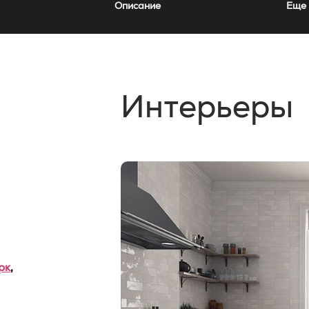
Описание
Еще 
Интерьеры
рк
,