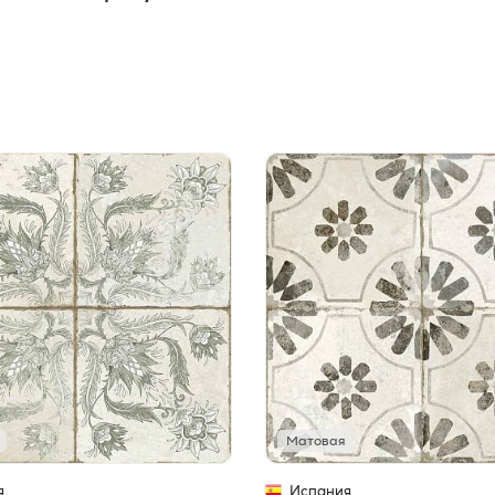
Матовая
я
Испания