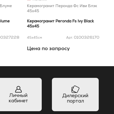
 Блуме
Керамогранит Перонда Фс Иви Блэк
Кер
45x45
Блу
Blume
Керамогранит Peronda Fs Ivy Black
Кер
45x45
Lt 
00327228
0100326170
45x45
см
Арт.
45x
Цена по запросу
Це
Личный
Дилерский
кабинет
портал