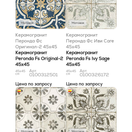
Матовая
Матовая
Керамогранит
Керамогранит
Перонда Фс
Перонда Фс Иви Саге
Оригинал-2 45x45
45x45
Керамогранит
Керамогранит
Peronda Fs Original-2
Peronda Fs Ivy Sage
45x45
45x45
Арт.
Арт.
45x45
45x45
см
0100312501
см
0100326172
Цена по запросу
Цена по запросу
Матовая
Матовая