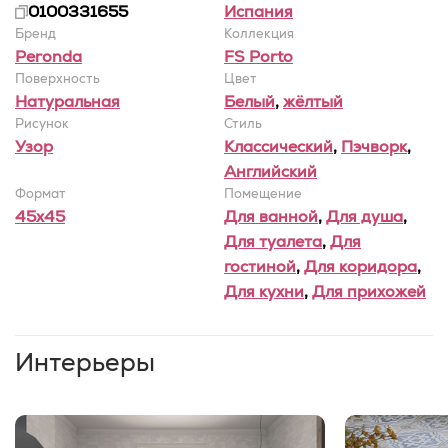
0100331655
Испания
Бренд
Коллекция
Peronda
FS Porto
Поверхность
Цвет
Натуральная
Белый
,
жёлтый
Рисунок
Стиль
Узор
Классический
,
Пэчворк
,
Английский
Формат
Помещение
45x45
Для ванной
,
Для душа
,
Для туалета
,
Для
гостиной
,
Для коридора
,
Для кухни
,
Для прихожей
Интерьеры