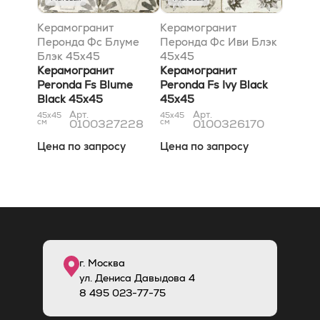
Керамогранит
Керамогранит
Перонда Фс Блуме
Перонда Фс Иви Блэк
Блэк 45x45
45x45
Керамогранит
Керамогранит
Peronda Fs Blume
Peronda Fs Ivy Black
Black 45x45
45x45
Арт.
Арт.
45x45
45x45
см
0100327228
см
0100326170
Цена по запросу
Цена по запросу
г. Москва
ул. Дениса Давыдова 4
8
495
023-77-75