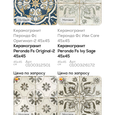
Матовая
Матовая
Керамогранит
Керамогранит
Перонда Фс
Перонда Фс Иви Саге
Оригинал-2 45x45
45x45
Керамогранит
Керамогранит
Peronda Fs Original-2
Peronda Fs Ivy Sage
45x45
45x45
Арт.
Арт.
45x45
45x45
см
0100312501
см
0100326172
Цена по запросу
Цена по запросу
Матовая
Матовая