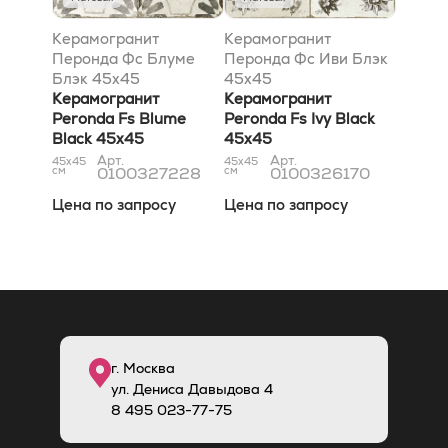
Керамогранит
Керамогранит
Перонда Фс Блуме
Перонда Фс Иви Блэк
Блэк 45x45
45x45
Керамогранит
Керамогранит
Peronda Fs Blume
Peronda Fs Ivy Black
Black 45x45
45x45
Арт.
Арт.
45x45
45x45
см
0100327228
см
0100326170
Цена по запросу
Цена по запросу
г. Москва
ул. Дениса Давыдова 4
8
495
023-77-75