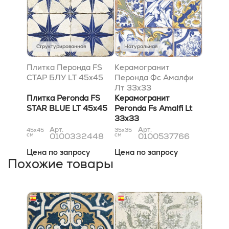
Структурированная
Натуральная
Плитка Перонда FS
Керамогранит
СТАР БЛУ LT 45x45
Перонда Фс Амалфи
Лт 33x33
Плитка Peronda FS
Керамогранит
STAR BLUE LT 45x45
Peronda Fs Amalfi Lt
33x33
Арт.
Арт.
45x45
35x35
см
0100332448
см
0100537766
Цена по запросу
Цена по запросу
Похожие товары