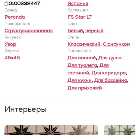
0100332447
Испания
Бренд
Коллекция
Peronda
FS Star LT
Поверхность
Цвет
Структурированная
Белый
,
чёрный
Рисунок
Стиль
Узор
Классический
,
С рисунком
Формат
Помещение
45x45
Для ванной
,
Для душа
,
Для туалета
,
Для
гостиной
,
Для коридора
,
Для кухни
,
Для бассейна
,
Для прихожей
Интерьеры