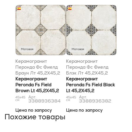
Матовая
Матовая
Керамогранит
Керамогранит
Перонда Фс Фиелд
Перонда Фс Фиелд
Браун Лт 45,2X45,2
Блэк Лт 45,2X45,2
Керамогранит
Керамогранит
Peronda Fs Field
Peronda Fs Field Black
Brown Lt 45,2X45,2
Lt 45,2X45,2
Арт.
Арт.
45x45
45x45
см
3388936384
см
3388936382
Цена по запросу
Цена по запросу
Похожие товары