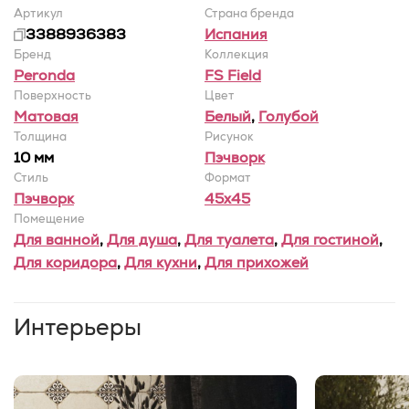
Артикул
Страна бренда
3388936383
Испания
Бренд
Коллекция
Peronda
FS Field
Поверхность
Цвет
Матовая
Белый
,
Голубой
Толщина
Рисунок
10 мм
Пэчворк
Стиль
Формат
Пэчворк
45x45
Помещение
Для ванной
,
Для душа
,
Для туалета
,
Для гостиной
,
Для коридора
,
Для кухни
,
Для прихожей
Интерьеры