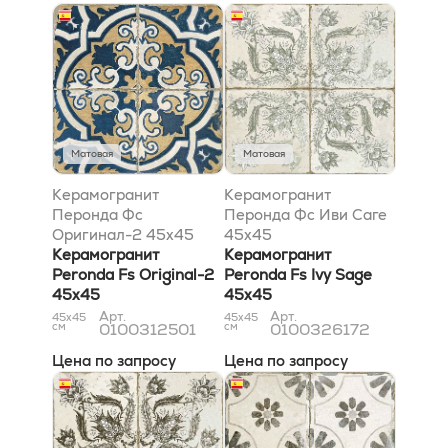
Матовая
Матовая
Керамогранит
Керамогранит
Перонда Фс
Перонда Фс Иви Саге
Оригинал-2 45x45
45x45
Керамогранит
Керамогранит
Peronda Fs Original-2
Peronda Fs Ivy Sage
45x45
45x45
Арт.
Арт.
45x45
45x45
см
0100312501
см
0100326172
Цена по запросу
Цена по запросу