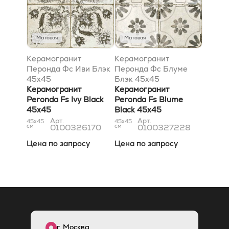
Матовая
Матовая
Керамогранит
Керамогранит
Перонда Фс Иви Блэк
Перонда Фс Блуме
45x45
Блэк 45x45
Керамогранит
Керамогранит
Peronda Fs Ivy Black
Peronda Fs Blume
45x45
Black 45x45
Арт.
Арт.
45x45
45x45
см
0100326170
см
0100327228
Цена по запросу
Цена по запросу
г. Москва