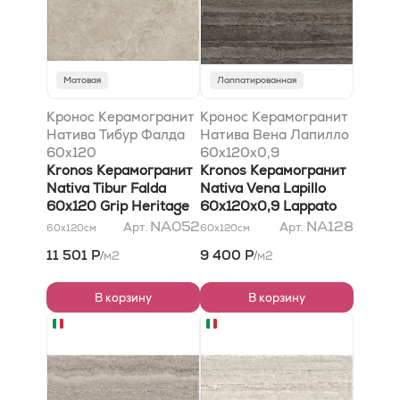
Матовая
Лаппатированная
Кронос Керамогранит
Кронос Керамогранит
Натива Тибур Фалда
Натива Вена Лапилло
60x120
60x120x0,9
антискользящий
Kronos Керамогранит
лаппатированный
Kronos Керамогранит
Херитаге
Nativa Tibur Falda
Nativa Vena Lapillo
60x120 Grip Heritage
60x120x0,9 Lappato
NA052
NA128
Арт.
Арт.
60x120
см
60x120
см
11 501 Р
9 400 Р
м2
м2
/
/
В корзину
В корзину