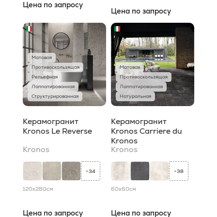
Цена по запросу
Цена по запросу
Матовая
Противоскользящая
Матовая
Рельефная
Противоскользящая
Лаппатированная
Лаппатированная
Структурированная
Натуральная
Керамогранит
Керамогранит
Kronos Le Reverse
Kronos Carriere du
Kronos
Kronos
Kronos
34
38
+
+
120x280
см
60x60
см
Цена по запросу
Цена по запросу