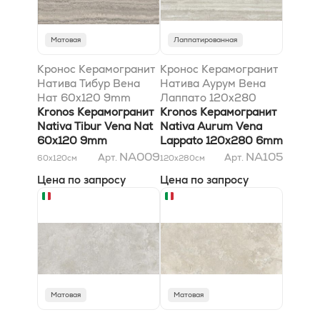
Матовая
Лаппатированная
Кронос Керамогранит
Кронос Керамогранит
Натива Тибур Вена
Натива Аурум Вена
Нат 60x120 9mm
Лаппато 120x280
Kronos Керамогранит
6mm
Kronos Керамогранит
Nativa Tibur Vena Nat
Nativa Aurum Vena
60x120 9mm
Lappato 120x280 6mm
NA009
NA105
Арт.
Арт.
60x120
см
120x280
см
Цена по запросу
Цена по запросу
Матовая
Матовая