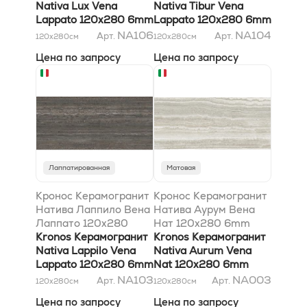
Nativa Lux Vena
Nativa Tibur Vena
Lappato 120x280 6mm
Lappato 120x280 6mm
NA106
NA104
Арт.
Арт.
120x280
см
120x280
см
Цена по запросу
Цена по запросу
Лаппатированная
Матовая
Кронос Керамогранит
Кронос Керамогранит
Натива Лаппило Вена
Натива Аурум Вена
Лаппато 120x280
Нат 120x280 6mm
6mm
Kronos Керамогранит
Kronos Керамогранит
Nativa Lappilo Vena
Nativa Aurum Vena
Lappato 120x280 6mm
Nat 120x280 6mm
NA103
NA003
Арт.
Арт.
120x280
см
120x280
см
Цена по запросу
Цена по запросу