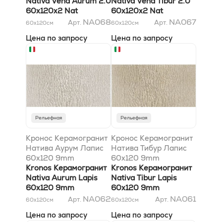
Nativa Vena Aurum 2.0
Nativa Vena Tibur 2.0
60x120х2 Nat
60x120х2 Nat
NA068
NA067
Арт.
Арт.
60x120
см
60x120
см
Цена по запросу
Цена по запросу
Рельефная
Рельефная
Кронос Керамогранит
Кронос Керамогранит
Натива Аурум Лапис
Натива Тибур Лапис
60x120 9mm
60x120 9mm
Kronos Керамогранит
Kronos Керамогранит
Nativa Aurum Lapis
Nativa Tibur Lapis
60x120 9mm
60x120 9mm
NA062
NA061
Арт.
Арт.
60x120
см
60x120
см
Цена по запросу
Цена по запросу