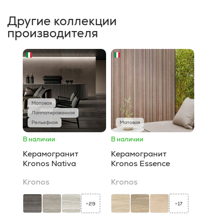
Другие коллекции
производителя
Матовая
Лаппатированная
Рельефная
Матовая
В наличии
В наличии
Керамогранит
Керамогранит
Kronos Nativa
Kronos Essence
Kronos
Kronos
29
17
+
+