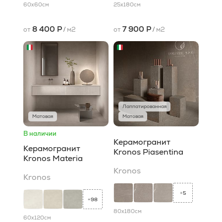
60x60
см
25x180
см
8 400 Р
7 900 Р
от
/
м2
от
/
м2
Лаппатированная
Матовая
Матовая
В наличии
Керамогранит
Керамогранит
Kronos Piasentina
Kronos Materia
Kronos
Kronos
5
+
98
+
80x180
см
60x120
см