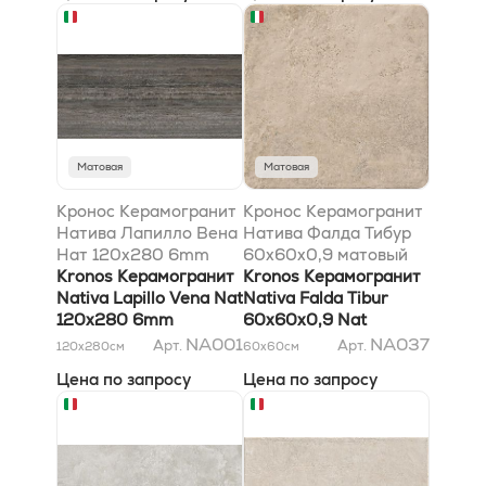
Матовая
Матовая
Кронос Керамогранит
Кронос Керамогранит
Натива Лапилло Вена
Натива Фалда Тибур
Нат 120x280 6mm
60x60х0,9 матовый
Kronos Керамогранит
Kronos Керамогранит
Nativa Lapillo Vena Nat
Nativa Falda Tibur
120x280 6mm
60x60х0,9 Nat
NA001
NA037
Арт.
Арт.
120x280
см
60x60
см
Цена по запросу
Цена по запросу