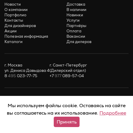
Новости
Доставка
О компании
В наличии
Портфолио
Новинки
Контакты
Услуги
Для дизайнеров
Партнёры
Акции
Оплата
Полезная информация
Вакансии
Каталоги
Для дилеров
г. Москва
г. Санкт-Петербург
ул. Дениса Давыдова 4
(Дилерский отдел)
8
495
023-77-75
+7
977
089-57-04
Для дилеров
Для частных клиентов
opt@ardostudio.ru
zakaz@ardostudio.ru
Мы используем файлы cookie. Оставаясь на сайте
Для дизайнеров
По всем вопросам
вы соглашаетесь на их использование.
Подробнее
arch@ardostudio.ru
info@ardostudio.ru
Принять