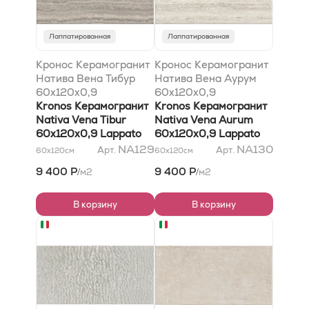
Лаппатированная
Лаппатированная
Кронос Керамогранит
Кронос Керамогранит
Натива Вена Тибур
Натива Вена Аурум
60x120x0,9
60x120x0,9
лаппатированный
Kronos Керамогранит
лаппатированный
Kronos Керамогранит
Nativa Vena Tibur
Nativa Vena Aurum
60x120x0,9 Lappato
60x120x0,9 Lappato
NA129
NA130
Арт.
Арт.
60x120
см
60x120
см
9 400 Р
9 400 Р
м2
м2
/
/
В корзину
В корзину