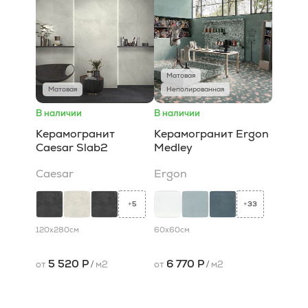
Матовая
Матовая
Неполированная
В наличии
В наличии
Керамогранит
Керамогранит Ergon
Caesar Slab2
Medley
Caesar
Ergon
5
33
+
+
120x280
см
60x60
см
5 520 Р
6 770 Р
от
/
м2
от
/
м2