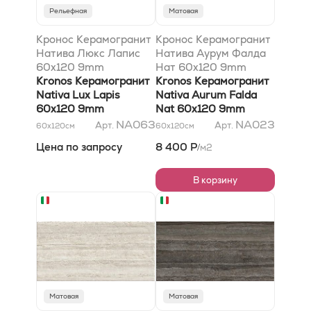
Рельефная
Матовая
Кронос Керамогранит
Кронос Керамогранит
Натива Люкс Лапис
Натива Аурум Фалда
60x120 9mm
Нат 60x120 9mm
Kronos Керамогранит
Kronos Керамогранит
Nativa Lux Lapis
Nativa Aurum Falda
60x120 9mm
Nat 60x120 9mm
NA063
NA023
Арт.
Арт.
60x120
см
60x120
см
Цена по запросу
8 400 Р
м2
/
В корзину
Матовая
Матовая