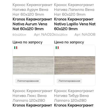
Кронос Керамогранит
Кронос Керамогранит
Натива Аурум Вена
Натива Лапилло Вена
Нат 60x120 9mm
Нат 60x120 9mm
Kronos Керамогранит
Kronos Керамогранит
Nativa Aurum Vena
Nativa Lapillo Vena Nat
Nat 60x120 9mm
60x120 9mm
NA010
NA008
Арт.
Арт.
60x120
см
60x120
см
Цена по запросу
Цена по запросу
Лаппатированная
Лаппатированная
Кронос Керамогранит
Кронос Керамогранит
Натива Люкс Вена
Натива Тибур Вена
Лаппато 120x280
Лаппато 120x280
6mm
Kronos Керамогранит
6mm
Kronos Керамогранит