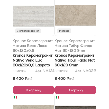
Лаппатированная
Матовая
Кронос Керамогранит
Кронос Керамогранит
Натива Вена Люкс
Натива Тибур Фалда
60x120x0,9
Нат 60x120 9mm
лаппатированный
Kronos Керамогранит
Kronos Керамогранит
Nativa Vena Lux
Nativa Tibur Falda Nat
60x120x0,9 Lappato
60x120 9mm
NA131
NA022
Арт.
Арт.
60x120
см
60x120
см
9 400 Р
8 400 Р
м2
м2
/
/
В корзину
В корзину