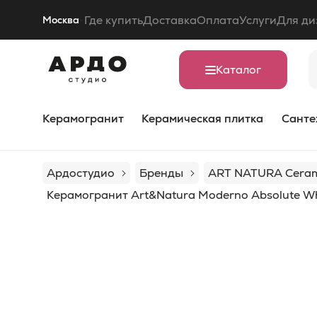
Где купить
Доставка
Оплата
Услуги
Для ди
Москва
Каталог
Керамогранит
Керамическая плитка
Санте
Ардостудио
Бренды
ART NATURA Cera
Керамогранит Art&Natura Moderno Absolute Wh