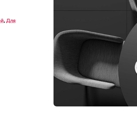
ой
,
Для