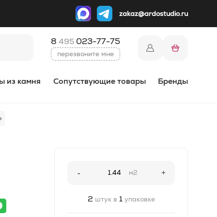
zakaz@ardostudio.ru
8
023-77-75
495
перезвоните мне
ы из камня
Сопутствующие товары
Бренды
-
м2
+
2
1
штук в
упаковке