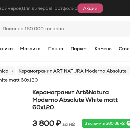
зайнеров
Для дилеров
Портфолио
Акции
хника
Мозаика
Панно
Паркет
Камень
Стол
mica
Керамогранит ART NATURA Moderno Absolute
ite matt 60x120
Керамогранит Art&Natura
Moderno Absolute White matt
60x120
3 800 ₽
В наличии: 560.88м2
за м2