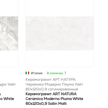
Г
Италия
В наличии: 7
Керамогранит АРТ НАТУРА
Кер
дро Уайт
Черамика Модерно Пиума Уайт
Чер
60x120х0,9 сатинированный
Гол
A
матовый
Керамогранит ART NATURA
Кер
o White
Ceramica Moderno Piuma White
Cer
60x120х0,9 Satin Matt
Gol