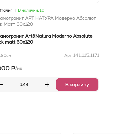
Италия
В наличии: 10
амогранит АРТ НАТУРА Модерно Абсолют
к Матт 60x120
амогранит Art&Natura Moderno Absolute
ck matt 60x120
141.115.1171
120
см
Арт.
800 Р
/
м2
-
+
В корзину