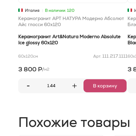
Италия
В наличии: 120
Керамогранит АРТ НАТУРА Модерно Абсолют
Кер
Айс глосси 60x120
Блэ
Керамогранит Art&Natura Moderno Absolute
Кер
Ice glossy 60x120
Bla
111.217.1111
60x120
см
Арт.
60x
3 800 Р
3 
/
м2
-
+
В корзину
Похожие товары