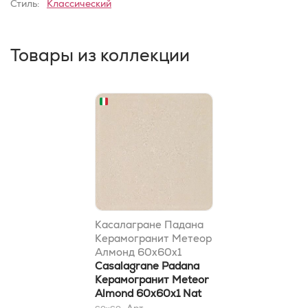
Стиль:
Классический
Товары из коллекции
Касалагране Падана
Керамогранит Метеор
Алмонд 60х60x1
матовый
Casalagrane Padana
Керамогранит Meteor
Almond 60х60x1 Nat