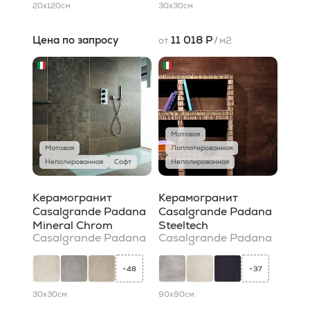
20x120
см
30x30
см
Цена по запросу
11 018 Р
от
/
м2
Матовая
Матовая
Лаппатированная
Неполированная
Софт
Неполированная
Керамогранит
Керамогранит
Casalgrande Padana
Casalgrande Padana
Mineral Chrom
Steeltech
Casalgrande Padana
Casalgrande Padana
48
37
+
+
30x30
см
90x90
см