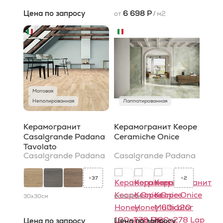
Цена по запросу
6 698 Р
от
/
м2
Матовая
Неполированная
Лаппатированная
Керамогранит
Керамогранит Keope
Casalgrande Padana
Ceramiche Onice
Tavolato
Casalgrande Padana
Casalgrande Padana
37
2
+
+
30x30
см
60x120
см
Цена по запросу
Цена по запросу