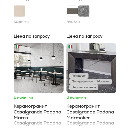
60x60
см
75x75
см
Цена по запросу
Цена по запросу
Глянцевая
Полированная
Матовая
Неполированная
В наличии
В наличии
Керамогранит
Керамогранит
Casalgrande Padana
Casalgrande Padana
Marco
Marmoker
Casalgrande Padana
Casalgrande Padana