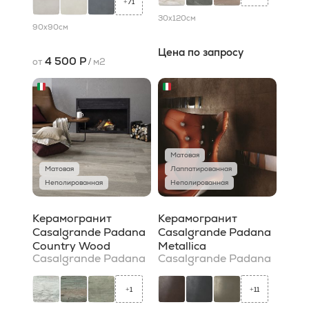
71
+
30x120
см
90x90
см
Цена по запросу
4 500 Р
от
/
м2
Матовая
Матовая
Лаппатированная
Неполированная
Неполированная
Керамогранит
Керамогранит
Casalgrande Padana
Casalgrande Padana
Country Wood
Metallica
Casalgrande Padana
Casalgrande Padana
1
11
+
+