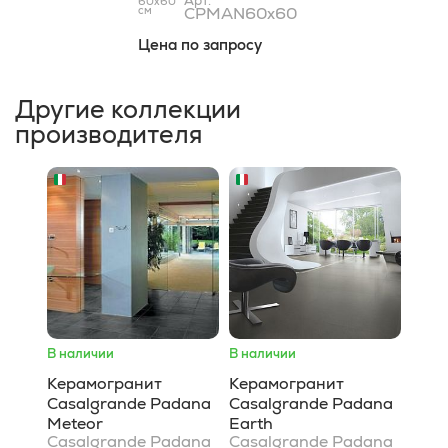
Арт.
60x60
см
CPMAN60x60
Цена по запросу
Другие коллекции
производителя
В наличии
В наличии
Керамогранит
Керамогранит
Casalgrande Padana
Casalgrande Padana
Meteor
Earth
Casalgrande Padana
Casalgrande Padana