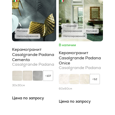
Глянцевая
Матовая
Полированная
Матовая
Неполированная
Неполированная
В наличии
Керамогранит
Керамогранит
Casalgrande Padana
Casalgrande Padana
Cemento
Onice
Casalgrande Padana
Casalgrande Padana
107
+
52
+
30x30
см
60x60
см
Цена по запросу
Цена по запросу