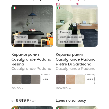
Матовая
Матовая
Лаппатированная
Неполированная
Неполированная
Керамогранит
Керамогранит
Casalgrande Padana
Casalgrande Padana
Resina
Pietre Di Sardegna
Casalgrande Padana
Casalgrande Padana
29
229
+
+
30x30
см
160x320
см
6 619 Р
Цена по запросу
от
/
шт