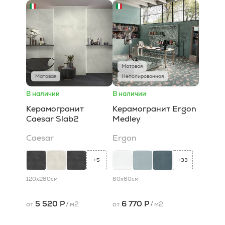
Матовая
Матовая
Неполированная
В наличии
В наличии
Керамогранит
Керамогранит Ergon
Caesar Slab2
Medley
Caesar
Ergon
5
33
+
+
120x280
см
60x60
см
5 520 Р
6 770 Р
от
/
м2
от
/
м2