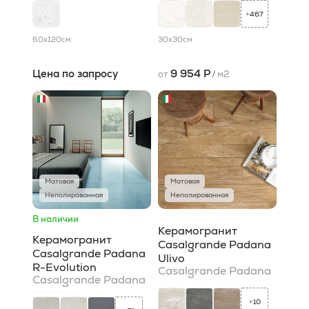
467
+
60x120
см
30x30
см
Цена по запросу
9 954 Р
от
/
м2
Матовая
Матовая
Неполированная
Неполированная
В наличии
Керамогранит
Керамогранит
Casalgrande Padana
Casalgrande Padana
Ulivo
R-Evolution
Casalgrande Padana
Casalgrande Padana
10
+