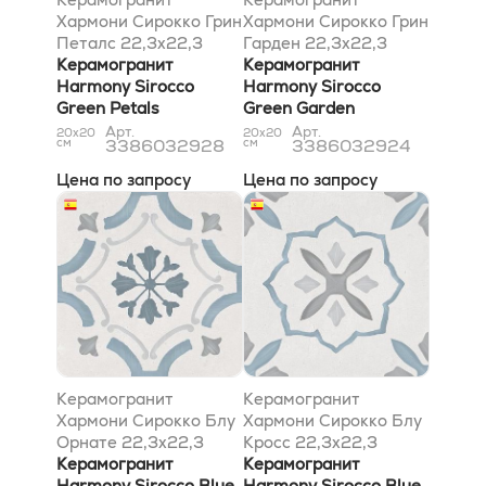
Хармони Сирокко Грин
Хармони Сирокко Грин
Петалс 22,3x22,3
Гарден 22,3x22,3
Керамогранит
Керамогранит
Harmony Sirocco
Harmony Sirocco
Green Petals
Green Garden
22,3x22,3
22,3x22,3
Арт.
Арт.
20x20
20x20
см
3386032928
см
3386032924
Цена по запросу
Цена по запросу
Керамогранит
Керамогранит
Хармони Сирокко Блу
Хармони Сирокко Блу
Орнате 22,3x22,3
Кросс 22,3x22,3
Керамогранит
Керамогранит
Harmony Sirocco Blue
Harmony Sirocco Blue