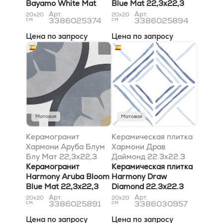
Bayamo White Mat
Blue Mat 22,3x22,3
22,3x22,3
Арт.
Арт.
20x20
20x20
см
3386025374
см
3386025894
Цена по запросу
Цена по запросу
Матовая
Матовая
Керамогранит
Керамическая плитка
Хармони Аруба Блум
Хармони Драв
Блу Мат 22,3x22,3
Даймонд 22.3x22.3
Керамогранит
Керамическая плитка
Harmony Aruba Bloom
Harmony Draw
Blue Mat 22,3x22,3
Diamond 22.3x22.3
Арт.
Арт.
20x20
20x20
см
3386025891
см
3386030957
Цена по запросу
Цена по запросу