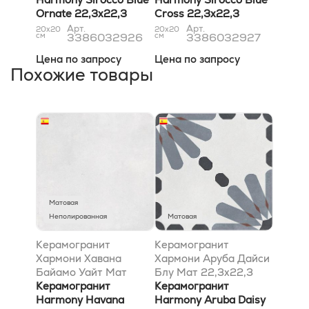
Ornate 22,3x22,3
Cross 22,3x22,3
Арт.
Арт.
20x20
20x20
см
3386032926
см
3386032927
Цена по запросу
Цена по запросу
Похожие товары
Матовая
Неполированная
Матовая
Керамогранит
Керамогранит
Хармони Хавана
Хармони Аруба Дайси
Байамо Уайт Мат
Блу Мат 22,3x22,3
22,3x22,3
Керамогранит
Керамогранит
Harmony Havana
Harmony Aruba Daisy