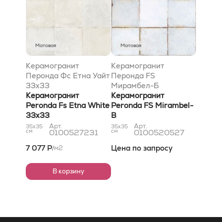
Матовая
Матовая
Керамогранит
Керамогранит
Перонда Фс Етна Уайт
Перонда FS
33x33
Мирамбел-Б
Керамогранит
Керамогранит
Peronda Fs Etna White
Peronda FS Mirambel-
33x33
B
Арт.
Арт.
35x35
35x35
см
0100527231
см
0100520527
7 077 Р
Цена по запросу
м2
/
В корзину