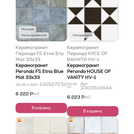
Матовая
Неполированная
Натуральная
Керамогранит
Керамогранит
Перонда FS Етна Блу
Перонда ХУСЕ OF
Мат 33x33
ВАНИТИ HV-1
Керамогранит
33x33cm, 9mm
Керамогранит
Peronda FS Etna Blue
Peronda HOUSE OF
Mat 33x33
VANITY HV-1
33x33cm, 9mm
100527232
Арт.
Арт.
35x35
35x35
см
см
3300514644
6 222 Р
м2
/
6 223 Р
м2
/
В корзину
В корзину