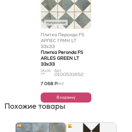
Натуральная
Плитка Перонда FS
АРЛЕС ГРИН LT
33x33
Плитка Peronda FS
ARLES GREEN LT
33x33
Арт.
35x35
см
0100531652
7 068 Р
м2
/
В корзину
Похожие товары