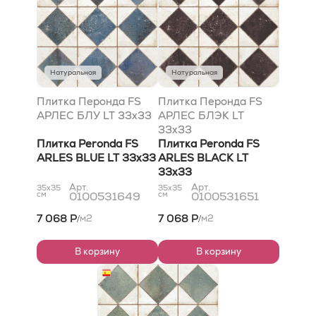
Натуральная
Натуральная
Плитка Перонда FS
Плитка Перонда FS
АРЛЕС БЛУ LT 33x33
АРЛЕС БЛЭК LT
33x33
Плитка Peronda FS
Плитка Peronda FS
ARLES BLUE LT 33x33
ARLES BLACK LT
33x33
Арт.
Арт.
35x35
35x35
см
0100531649
см
0100531651
7 068 Р
7 068 Р
м2
м2
/
/
В корзину
В корзину