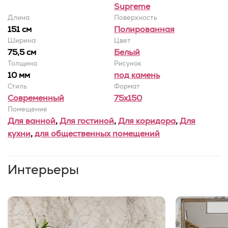
Supreme
Длина
Поверхность
151 см
Полированная
Ширина
Цвет
75,5 cм
Белый
Толщина
Рисунок
10 мм
под камень
Стиль
Формат
Современный
75x150
Помещение
Для ванной
,
Для гостиной
,
Для коридора
,
Для
кухни
,
для общественных помещений
Интерьеры