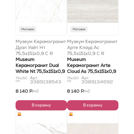
Матовая
Матовая
Музеум Керамогранит
Музеум Керамогранит
Дуал Уайт Нт
Арте Клауд Ас
75,5x151x0,9 C R
75,5x151x0,9 C R
Матовый R10
Museum
Анти-Слип софт R11
Museum
Керамогранит Dual
Керамогранит Arte
White Nt 75,5x151x0,9
Cloud As 75,5x151x0,9
C R Natural R10
C R Anti-Slip Soft R11
Арт.
Арт.
75x150
75x150
см
3389138543
см
3389134692
8 140 Р
8 140 Р
м2
м2
/
/
В корзину
В корзину