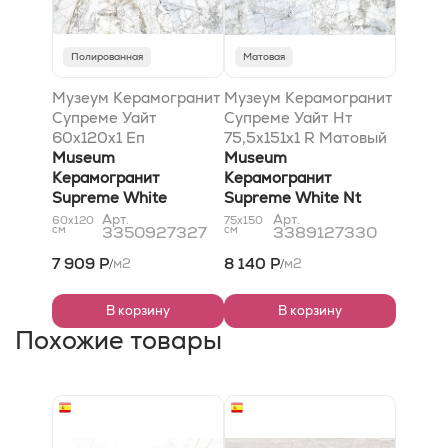
Полированная
Матовая
Музеум Керамогранит
Музеум Керамогранит
Супреме Уайт
Супреме Уайт Нт
60x120x1 Еп
75,5x151x1 R Матовый
Полированный
Museum
Museum
Керамогранит
Керамогранит
Supreme White
Supreme White Nt
60x120x1 Ep Polished
75,5x151x1 R Natural
Арт.
Арт.
60x120
75x150
см
3350927327
см
3389127330
7 909 Р
8 140 Р
м2
м2
/
/
В корзину
В корзину
Похожие товары