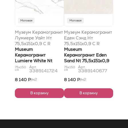
Матовая
Матовая
Музеум Керамогранит
Музеум Керамогранит
Лумиере Уайт Нт
Еден Сэнд Нт
75,5x151x0,9 C R
75,5x151x0,9 C R
Матовый
Museum
Матовый
Museum
Керамогранит
Керамогранит Eden
Lumiere White Nt
Sand Nt 75,5x151x0,9
75,5x151x0,9 C R
C R Natural
Арт.
Арт.
75x150
75x150
см
3389141724
см
3389140677
Natural
8 140 Р
8 140 Р
м2
м2
/
/
В корзину
В корзину