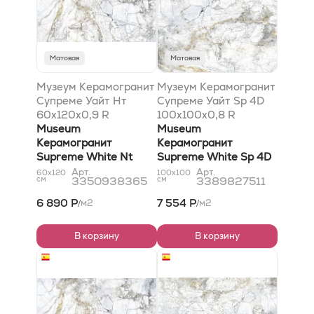
Матовая
Матовая
Музеум Керамогранит
Музеум Керамогранит
Супреме Уайт Нт
Супреме Уайт Sp 4D
60x120x0,9 R
100x100x0,8 R
Матовый
Museum
рельефный
Museum
Керамогранит
Керамогранит
Supreme White Nt
Supreme White Sp 4D
60x120x0,9 R Natural
100x100x0,8 R Shaped
Арт.
Арт.
60x120
100x100
см
3350938365
см
3389827511
6 890 Р
7 554 Р
м2
м2
/
/
В корзину
В корзину