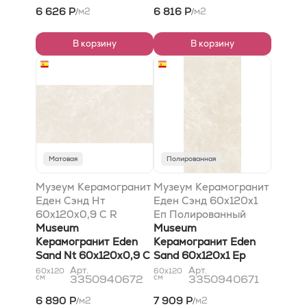
6 626 Р
6 816 Р
м2
м2
/
/
В корзину
В корзину
Матовая
Полированная
Музеум Керамогранит
Музеум Керамогранит
Еден Сэнд Нт
Еден Сэнд 60x120x1
60x120x0,9 C R
Еп Полированный
Матовый
Museum
Museum
Керамогранит Eden
Керамогранит Eden
Sand Nt 60x120x0,9 C
Sand 60x120x1 Ep
R Natural
Polished
Арт.
Арт.
60x120
60x120
см
3350940672
см
3350940671
6 890 Р
7 909 Р
м2
м2
/
/