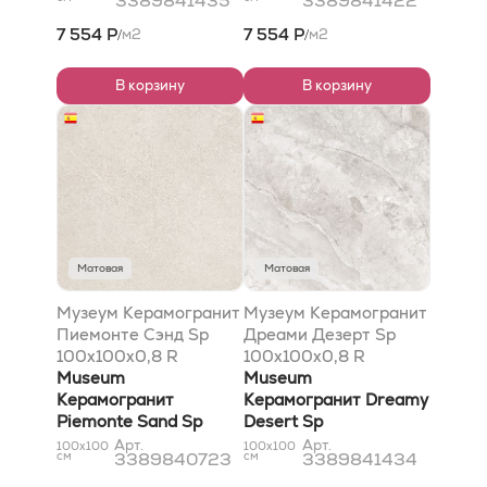
3389841435
3389841422
7 554 Р
7 554 Р
м2
м2
/
/
В корзину
В корзину
Матовая
Матовая
Музеум Керамогранит
Музеум Керамогранит
Пиемонте Сэнд Sp
Дреами Дезерт Sp
100x100x0,8 R
100x100x0,8 R
рельефный
Museum
рельефный
Museum
Керамогранит
Керамогранит Dreamy
Piemonte Sand Sp
Desert Sp
100x100x0,8 R Shaped
100x100x0,8 R Shaped
Арт.
Арт.
100x100
100x100
см
3389840723
см
3389841434