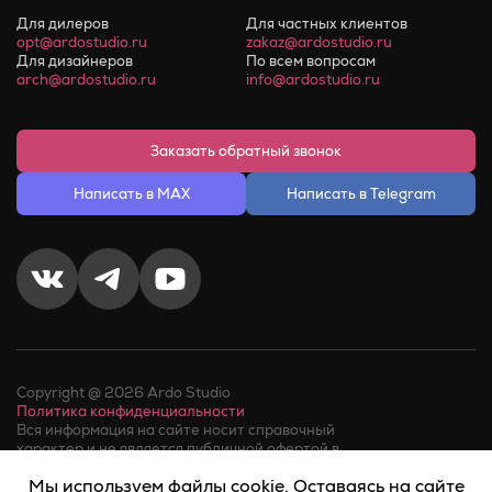
Для дилеров
Для частных клиентов
opt@ardostudio.ru
zakaz@ardostudio.ru
Для дизайнеров
По всем вопросам
arch@ardostudio.ru
info@ardostudio.ru
Заказать обратный звонок
Написать в MAX
Написать в Telegram
Copyright @ 2026 Ardo Studio
Политика конфиденциальности
Вся информация на сайте носит справочный
характер и не является публичной офертой в
соответствии с пунктом 2 статьи 437 ГК РФ.
Мы используем файлы cookie. Оставаясь на сайте
Факт телефонного звонка в компанию или обращения в