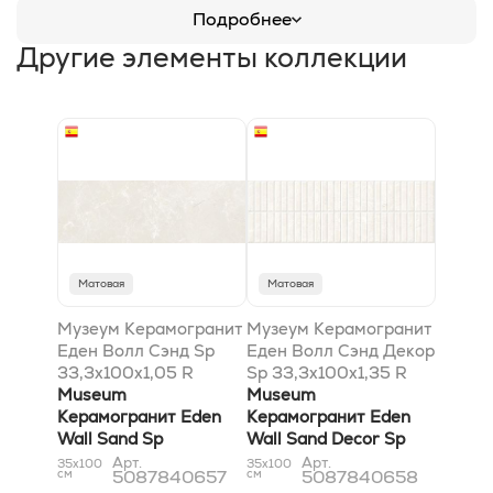
Подробнее
Другие элементы коллекции
Матовая
Матовая
Музеум Керамогранит
Музеум Керамогранит
Еден Волл Сэнд Sp
Еден Волл Сэнд Декор
33,3x100x1,05 R
Sp 33,3x100x1,35 R
рельефный
Museum
рельефный & Дип Теч
Museum
Керамогранит Eden
Керамогранит Eden
Wall Sand Sp
Wall Sand Decor Sp
33,3x100x1,05 R
33,3x100x1,35 R
Арт.
Арт.
35x100
35x100
см
5087840657
см
5087840658
Shaped
Shaped & Deep Tech