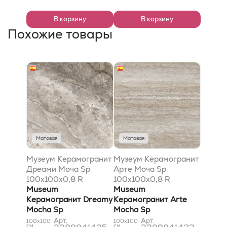
В корзину
В корзину
Похожие товары
Матовая
Матовая
Музеум Керамогранит
Музеум Керамогранит
Дреами Моча Sp
Арте Моча Sp
100x100x0,8 R
100x100x0,8 R
рельефный
Museum
рельефный
Museum
Керамогранит Dreamy
Керамогранит Arte
Mocha Sp
Mocha Sp
100x100x0,8 R Shaped
100x100x0,8 R Shaped
Арт.
Арт.
100x100
100x100
см
см