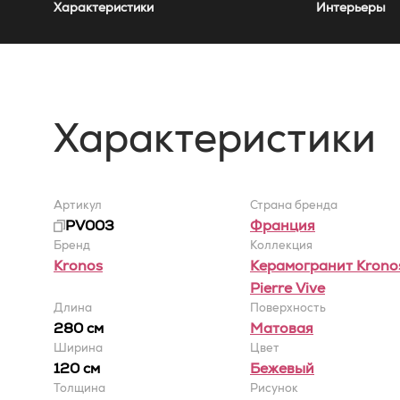
Характеристики
Интерьеры
Характеристики
Артикул
Страна бренда
PV003
Франция
Бренд
Коллекция
Kronos
Керамогранит Krono
Pierre Vive
Длина
Поверхность
280 см
Матовая
Ширина
Цвет
120 cм
Бежевый
Толщина
Рисунок