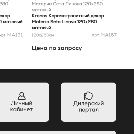
x280
Материа Сета Линова 120x280
Мат
матовый
мат
екор
Kronos Керамогранитный декор
Kro
80 матовый
Materia Seta Linova 120x280
Mat
матовый
MA131
MA167
Арт.
120x280
см
Арт.
120
Цена по запросу
Це
Личный
Дилерский
кабинет
портал