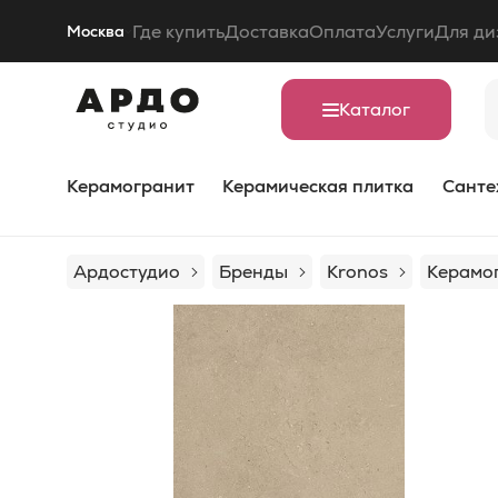
Где купить
Доставка
Оплата
Услуги
Для ди
Москва
Каталог
Керамогранит
Керамическая плитка
Санте
Ардостудио
Бренды
Kronos
Керамог