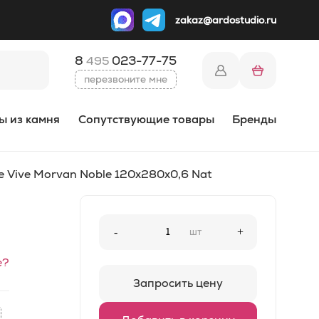
zakaz@ardostudio.ru
8
023-77-75
495
перезвоните мне
ы из камня
Сопутствующие товары
Бренды
e Vive Morvan Noble 120x280x0,6 Nat
-
шт
+
е?
Запросить цену