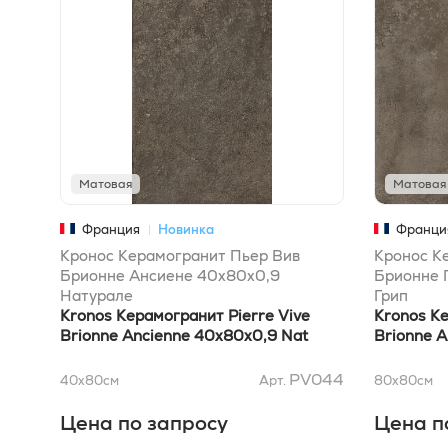
Матовая
Матовая
Франция
Новинка
Франци
Кронос Керамогранит Пьер Вив
Кронос К
Брионне Ансиене 40x80x0,9
Брионне 
Натурале
Грип
Kronos Керамогранит Pierre Vive
Kronos Ке
Brionne Ancienne 40x80x0,9 Nat
Brionne A
PV044
40x80
см
Арт.
80x80
см
Цена по запросу
Цена п