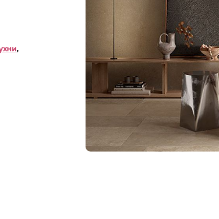
ухни
,