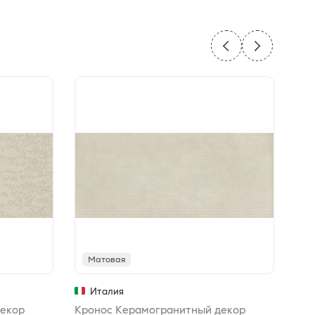
Матовая
М
Италия
декор
Кронос Керамогранитный декор
Кро