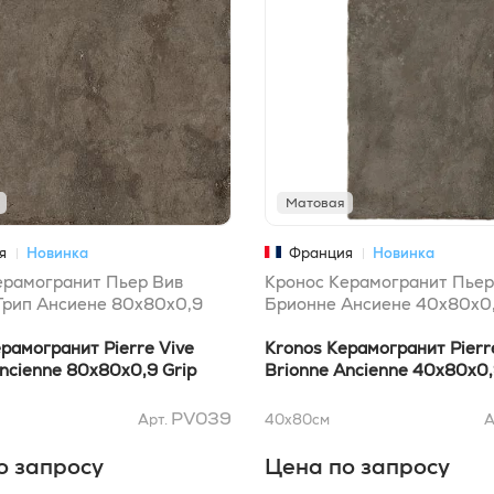
Матовая
я
Новинка
Франция
Новинка
ерамогранит Пьер Вив
Кронос Керамогранит Пьер
Грип Ансиене 80x80x0,9
Брионне Ансиене 40x80x0,
рамогранит Pierre Vive
Kronos Керамогранит Pierr
ncienne 80x80x0,9 Grip
Brionne Ancienne 40x80x0,
PV039
Арт.
40x80
см
А
о запросу
Цена по запросу