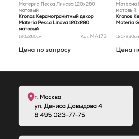
Материа Песка Линова 120x280
Материа 
матовый
матовый
Kronos Керамогранитный декор
Kronos К
Materia Pesca Linova 120x280
Materia 
матовый
MA173
120x280
см
Арт.
120x280
см
Цена по запросу
Цена п
г. Москва
ул. Дениса Давыдова 4
8
495
023-77-75