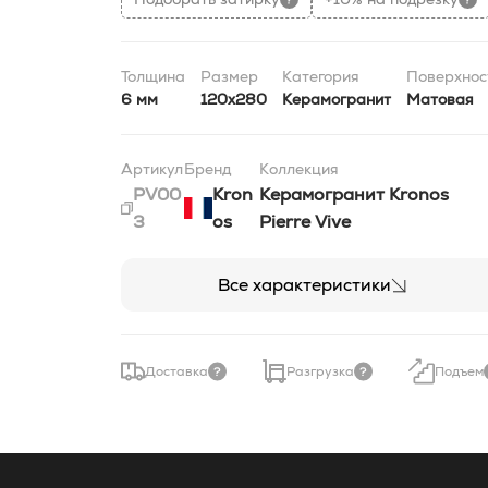
Толщина
Размер
Категория
Поверхнос
6 мм
120x280
Керамогранит
Матовая
Артикул
Бренд
Коллекция
PV00
Kron
Керамогранит Kronos
3
os
Pierre Vive
Все характеристики
Доставка
Разгрузка
Подъем