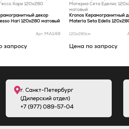
Гессо Хари 120x280
Материа Сета Еделис 120
матовый
ерамогранитный декор
Kronos Керамогранитный д
Gesso Hari 120x280 матовый
Materia Seta Edelis 120x2
MA148
Арт.
120x280
см
о запросу
Цена по запросу
г. Санкт-Петербург
(Дилерский отдел)
+7 (977) 089-57-04