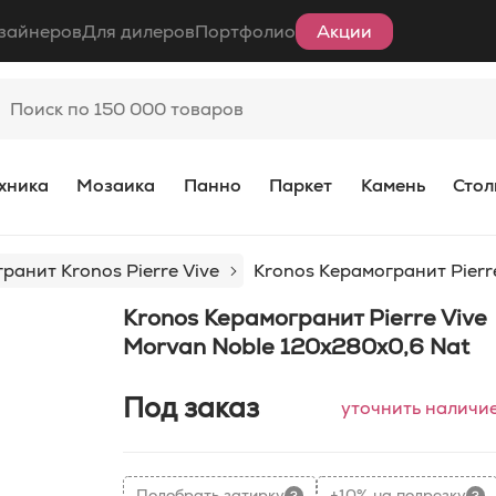
зайнеров
Для дилеров
Портфолио
Акции
хника
Мозаика
Панно
Паркет
Камень
Стол
ранит Kronos Pierre Vive
Kronos Керамогранит Pierr
Kronos Керамогранит Pierre Vive
Morvan Noble 120x280x0,6 Nat
Под заказ
уточнить наличи
Подобрать затирку
+10% на подрезку