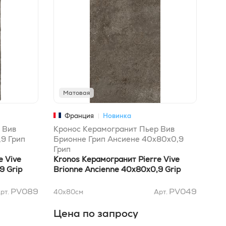
Матовая
М
Франция
Новинка
 Вив
Кронос Керамогранит Пьер Вив
Кро
9 Грип
Брионне Грип Ансиене 40x80x0,9
Бри
Грип
Нат
e Vive
Kronos Керамогранит Pierre Vive
Kro
9 Grip
Brionne Ancienne 40x80x0,9 Grip
Bri
PV089
PV049
рт.
40x80
см
Арт.
80x
Цена по запросу
Це