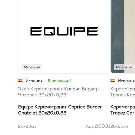
Матовая
Матовая
Испания
В наличии: 1
Испания
Экип Керамогранит Каприс Бордер
Керамогра
Чателет 20x20x0,83
Тропез Ко
Equipe Керамогранит Caprice Border
Керамогран
Chatelet 20x20x0,83
Tropez Co
20931
20x20
см
Арт.
20x20
см