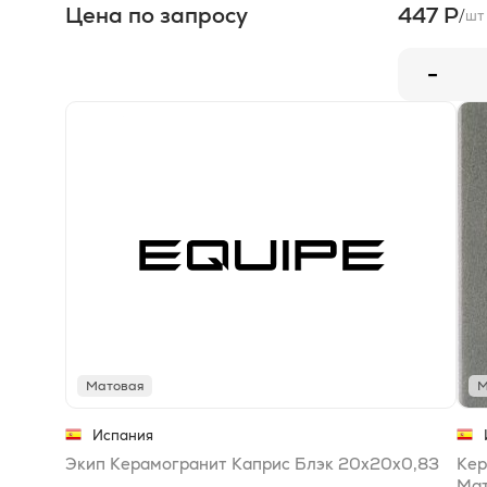
Цена по запросу
447 Р
/
шт
-
Матовая
М
Испания
Экип Керамогранит Каприс Блэк 20x20x0,83
Кер
Ма