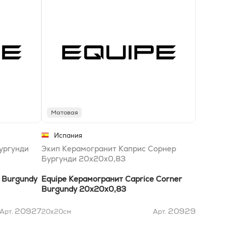
Матовая
Испания
ургунди
Экип Керамогранит Каприс Сорнер
Бургунди 20x20x0,83
 Burgundy
Equipe Керамогранит Caprice Сorner
Burgundy 20x20x0,83
20927
20929
Арт.
20x20
см
Арт.