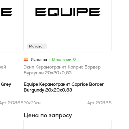
Матовая
Испания
В наличии: 0
рей
Экип Керамогранит Каприс Бордер
Бургунди 20x20x0,83
 Grey
Equipe Керамогранит Caprice Border
Burgundy 20x20x0,83
20869
20928
Арт.
20x20
см
Арт.
Цена по запросу