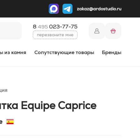
zakaz@ardostudio.ru
8
023-77-75
495
перезвоните мне
ы из камня
Сопутствующие товары
Бренды
ция
тка Equipe Caprice
e