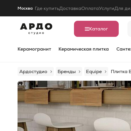
Где купить
Доставка
Оплата
Услуги
Для ди
Москва
Каталог
Керамогранит
Керамическая плитка
Санте
Ардостудио
Бренды
Equipe
Плитка E