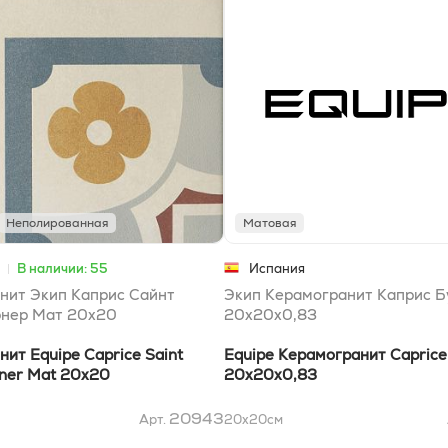
Неполированная
Матовая
В наличии: 55
Испания
нит Экип Каприс Сайнт
Экип Керамогранит Каприс Б
рнер Мат 20x20
20x20x0,83
ит Equipe Caprice Saint
Equipe Керамогранит Caprice
rner Mat 20x20
20x20x0,83
20943
Арт.
20x20
см