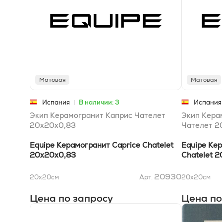
Матовая
Матовая
Испания
В наличии: 3
Испания
Экип Керамогранит Каприс Чателет
Экип Кера
20x20x0,83
Чателет 2
Equipe Керамогранит Caprice Chatelet
Equipe Ке
20x20x0,83
Chatelet 
20930
20x20
см
Арт.
20x20
см
Цена по запросу
Цена по