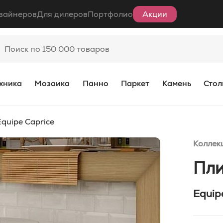
зайнеров
Для дилеров
Портфолио
Акции
хника
Мозаика
Панно
Паркет
Камень
Стол
quipe Caprice
Коллек
Пли
Equip