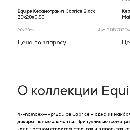
Equipe Керамогранит Caprice Black
Кер
20x20x0,83
Mat
20870
20x20
см
Арт.
20x
Цена по запросу
Це
О коллекции Equi
<!--noindex--><p>Equipe Caprice — одна из наи
декоративные элементы. Причудливые геометрич
как в частном строительстве, так и в проектах 