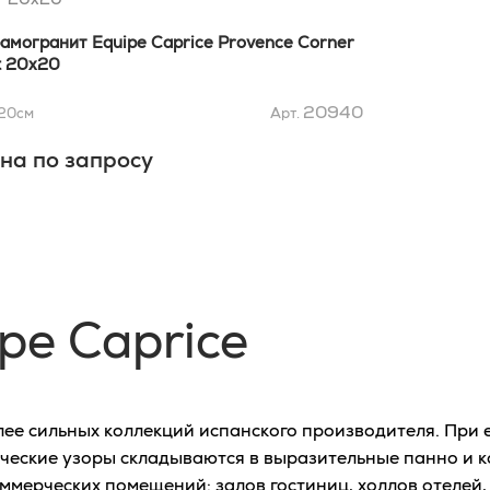
амогранит Equipe Caprice Provence Corner
 20x20
20940
20
см
Арт.
на по запросу
pe Caprice
более сильных коллекций испанского производителя. При
еские узоры складываются в выразительные панно и к
коммерческих помещений: залов гостиниц, холлов отелей,