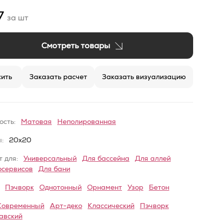
7
за шт
Смотреть товары
ить
Заказать расчет
Заказать визуализацию
ость:
Матовая
Неполированная
:
20x20
 для:
Универсальный
Для бассейна
Для аллей
осервисов
Для бани
Пэчворк
Однотонный
Орнамент
Узор
Бетон
Современный
Арт-деко
Классический
Пэчворк
авский