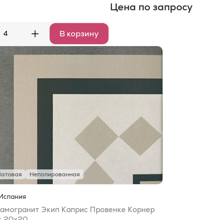
Цена по запросу
+
В корзину
атовая
Неполированная
Испания
амогранит Экип Каприс Провенке Корнер
т 20x20