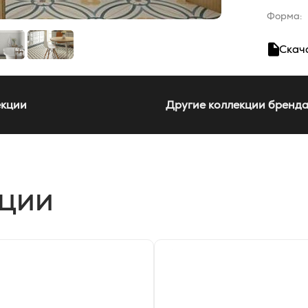
Форма:
Скач
екции
Другие коллекции бренд
кции