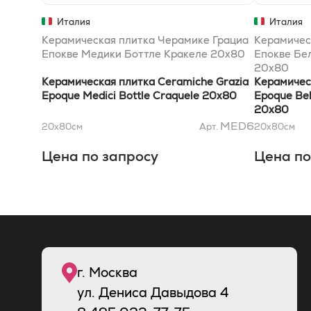
Италия
Италия
Керамическая плитка Черамике Грациа
Керамичес
Епокве Медики Боттле Кракеле 20x80
Епокве Бе
20x80
Керамическая плитка Ceramiche Grazia
Керамичес
Epoque Medici Bottle Craquele 20x80
Epoque Bel
20x80
MED6
20x80
см
Арт.
20x80
см
Цена по запросу
Цена по
г. Москва
ул. Дениса Давыдова 4