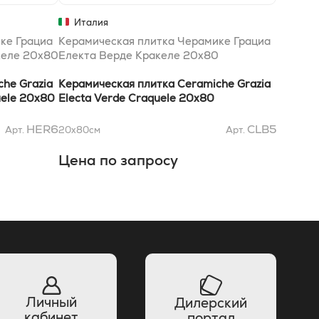
Италия
ке Грациа
Керамическая плитка Черамике Грациа
келе 20x80
Електа Верде Кракеле 20x80
he Grazia
Керамическая плитка Ceramiche Grazia
uele 20x80
Electa Verde Craquele 20x80
HER6
CLB5
Арт.
20x80
см
Арт.
Цена по запросу
Личный
Дилерский
кабинет
портал