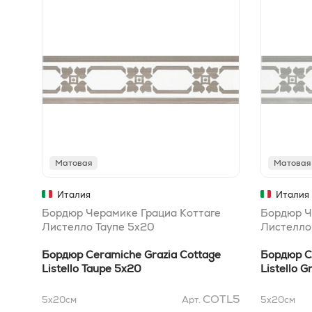
Матовая
Матовая
Италия
Италия
Бордюр Черамике Грациа Коттаге
Бордюр Ч
Листелло Таупе 5x20
Листелло
Бордюр Ceramiche Grazia Cottage
Бордюр C
Listello Taupe 5x20
Listello G
COTL5
5x20
см
Арт.
5x20
см