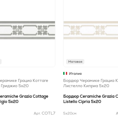
Матовая
Италия
ерамике Грациа Коттаге
Бордюр Черамике Грациа К
 Гриджио 5x20
Листелло Киприа 5x20
eramiche Grazia Cottage
Бордюр Ceramiche Grazia C
rigio 5x20
Listello Cipria 5x20
COTL7
Арт.
5x20
см
А