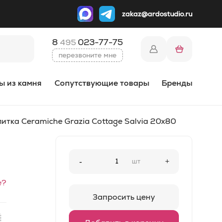
zakaz@ardostudio.ru
8
023-77-75
495
перезвоните мне
ы из камня
Сопутствующие товары
Бренды
итка Ceramiche Grazia Cottage Salvia 20x80
-
шт
+
е?
Запросить цену