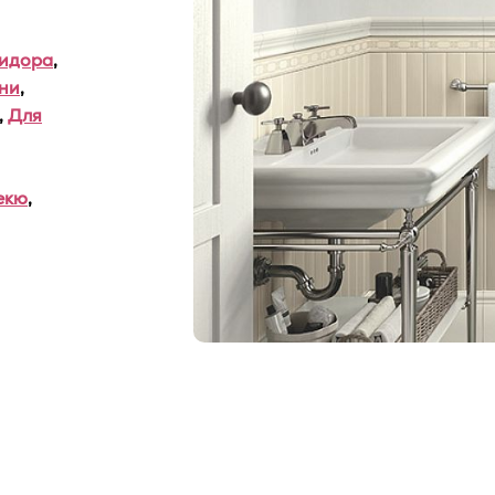
ридора
,
ни
,
,
Для
екю
,