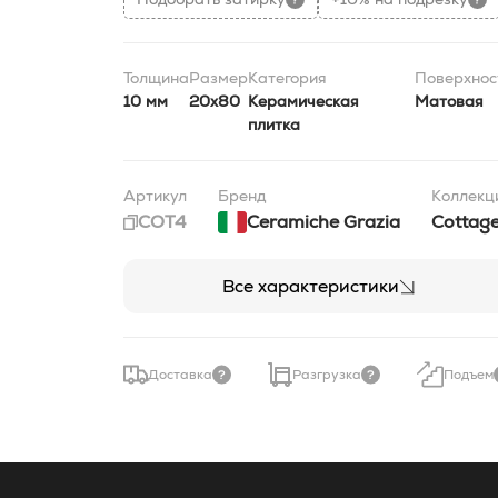
Толщина
Размер
Категория
Поверхнос
10 мм
20x80
Керамическая
Матовая
плитка
Артикул
Бренд
Коллекц
COT4
Ceramiche Grazia
Cottag
Все характеристики
Доставка
Разгрузка
Подъем