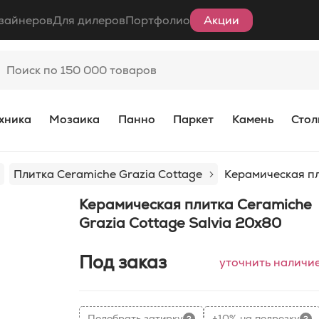
зайнеров
Для дилеров
Портфолио
Акции
хника
Мозаика
Панно
Паркет
Камень
Стол
Плитка Ceramiche Grazia Cottage
Керамическая пл
Керамическая плитка Ceramiche
Grazia Cottage Salvia 20x80
Под заказ
уточнить наличи
Подобрать затирку
+10% на подрезку