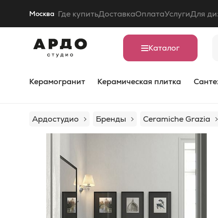
Где купить
Доставка
Оплата
Услуги
Для ди
Москва
Каталог
Керамогранит
Керамическая плитка
Санте
Ардостудио
Бренды
Ceramiche Grazia