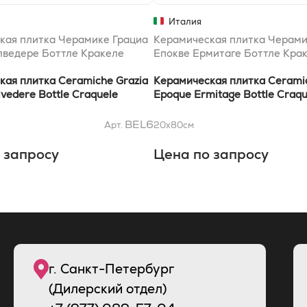
Италия
кая плитка Черамике Грациа
Керамическая плитка Черами
лведере Боттле Кракеле
Епокве Ермитаге Боттле Кра
кая плитка Ceramiche Grazia
Керамическая плитка Ceramic
vedere Bottle Craquele
Epoque Ermitage Bottle Craq
BEL6
Арт.
20x80
см
 запросу
Цена по запросу
г. Санкт-Петербург
(Дилерский отдел)