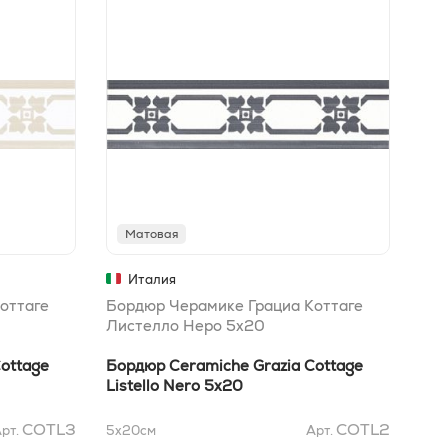
Матовая
М
Италия
оттаге
Бордюр Черамике Грациа Коттаге
Кер
Листелло Неро 5x20
Гра
ottage
Бордюр Ceramiche Grazia Cottage
Кер
Listello Nero 5x20
Gra
COTL3
COTL2
рт.
5x20
см
Арт.
20x