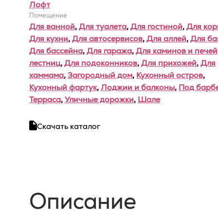
Лофт
Помещение
Для ванной
,
Для туалета
,
Для гостиной
,
Для ко
Для кухни
,
Для автосервисов
,
Для аллей
,
Для ба
Для бассейна
,
Для гаража
,
Для каминов и печей
лестниц
,
Для подоконников
,
Для прихожей
,
Для
хаммама
,
Загородный дом
,
Кухонный остров
,
Кухонный фартук
,
Лоджии и балконы
,
Под барб
Терраса
,
Уличные дорожки
,
Шале
Скачать каталог
Описание