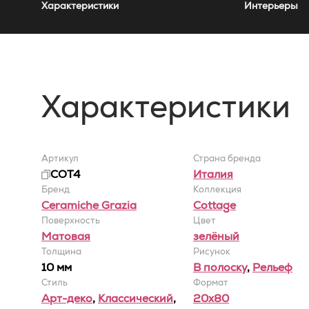
Характеристики
Интерьеры
Характеристики
Артикул
Страна бренда
COT4
Италия
Бренд
Коллекция
Ceramiche Grazia
Cottage
Поверхность
Цвет
Матовая
зелёный
Толщина
Рисунок
10 мм
В полоску
,
Рельеф
Стиль
Формат
Арт-деко
,
Классический
,
20x80