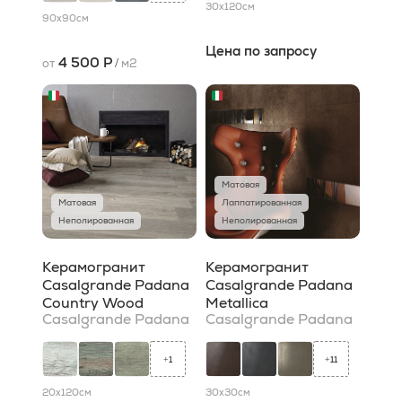
30x120
см
90x90
см
Цена по запросу
4 500 Р
от
/
м2
Матовая
Матовая
Лаппатированная
Неполированная
Неполированная
Керамогранит
Керамогранит
Casalgrande Padana
Casalgrande Padana
Country Wood
Metallica
Casalgrande Padana
Casalgrande Padana
1
11
+
+
20x120
см
30x30
см