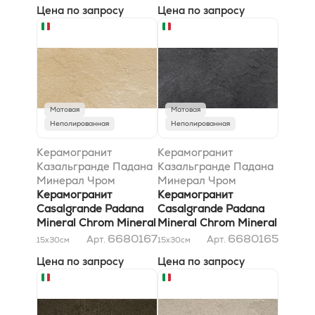
Цена по запросу
Цена по запросу
Матовая
Матовая
Неполированная
Неполированная
Керамогранит
Керамогранит
Казальгранде Падана
Казальгранде Падана
Минерал Чром
Минерал Чром
Минерал Голд 15x30
Керамогранит
Минерал Блэк 15x30
Керамогранит
Casalgrande Padana
Casalgrande Padana
Mineral Chrom Mineral
Mineral Chrom Mineral
Gold 15x30
Black 15x30
6680167
6680165
Арт.
Арт.
15x30
см
15x30
см
Цена по запросу
Цена по запросу