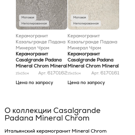
Матовая
Матовая
Неполированная
Неполированная
Керамогранит
Керамогранит
Казальгранде Падана
Казальгранде Падана
Минерал Чром
Минерал Чром
Минерал Грей 15x15
Керамогранит
Минерал Уайт 15x15
Керамогранит
Casalgrande Padana
Casalgrande Padana
Mineral Chrom Mineral
Mineral Chrom Mineral
Grey 15x15
White 15x15
6170162
6170161
Арт.
Арт.
15x15
см
15x15
см
Цена по запросу
Цена по запросу
О коллекции Casalgrande
Padana Mineral Chrom
Итальянский керамогранит Mineral Chrom