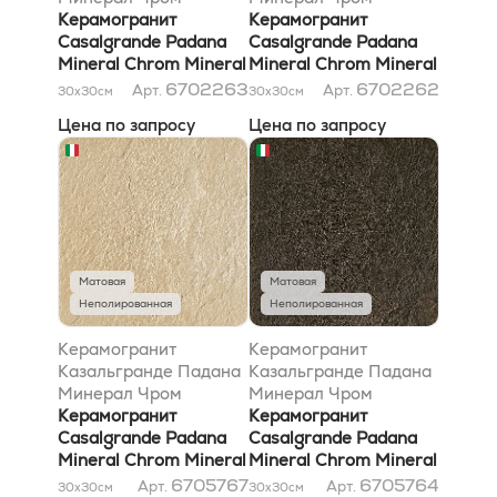
Минерал Беж Селф-
Керамогранит
Минерал Грей Селф-
Керамогранит
Клеанинг 30x30
Casalgrande Padana
Клеанинг 30x30
Casalgrande Padana
Mineral Chrom Mineral
Mineral Chrom Mineral
Beige Self-Cleaning
Grey Self-Cleaning
6702263
6702262
Арт.
Арт.
30x30
см
30x30
см
30x30
30x30
Цена по запросу
Цена по запросу
Матовая
Матовая
Неполированная
Неполированная
Керамогранит
Керамогранит
Казальгранде Падана
Казальгранде Падана
Минерал Чром
Минерал Чром
Минерал Голд
Керамогранит
Минерал Браун
Керамогранит
Антибактериал 30x30
Casalgrande Padana
Антибактериал 30x30
Casalgrande Padana
Mineral Chrom Mineral
Mineral Chrom Mineral
Gold Antibacterial
Brown Antibacterial
6705767
6705764
Арт.
Арт.
30x30
см
30x30
см