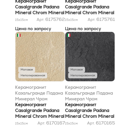
Минерал Грей
Керамогранит
Минерал Уайт
Керамогранит
Антибактериал 15x15
Casalgrande Padana
Антибактериал 15x15
Casalgrande Padana
Mineral Chrom Mineral
Mineral Chrom Mineral
Grey Antibacterial
White Antibacterial
6175762
6175761
Арт.
Арт.
15x15
см
15x15
см
15x15
15x15
Цена по запросу
Цена по запросу
Матовая
Матовая
Неполированная
Неполированная
Керамогранит
Керамогранит
Казальгранде Падана
Казальгранде Падана
Минерал Чром
Минерал Чром
Минерал Голд 15x15
Керамогранит
Минерал Блэк 15x15
Керамогранит
Casalgrande Padana
Casalgrande Padana
Mineral Chrom Mineral
Mineral Chrom Mineral
Gold 15x15
Black 15x15
6170167
6170165
Арт.
Арт.
15x15
см
15x15
см