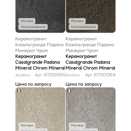
Матовая
Матовая
Неполированная
Неполированная
Керамогранит
Керамогранит
Казальгранде Падана
Казальгранде Падана
Минерал Чром
Минерал Чром
Минерал Блэк 30x30
Керамогранит
Минерал Браун 30x30
Керамогранит
Casalgrande Padana
Casalgrande Padana
Mineral Chrom Mineral
Mineral Chrom Mineral
Black 30x30
Brown 30x30
6700065
6700064
Арт.
Арт.
30x30
см
30x30
см
Цена по запросу
Цена по запросу
Матовая
Матовая