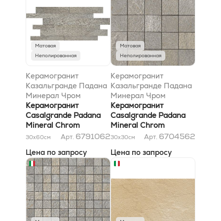
Матовая
Матовая
Неполированная
Неполированная
Керамогранит
Керамогранит
Казальгранде Падана
Казальгранде Падана
Минерал Чром
Минерал Чром
Компосизионе
Керамогранит
Мозаико Минерал
Керамогранит
Минерал Грей A Софт
Casalgrande Padana
Грей 30x30
Casalgrande Padana
30x60
Mineral Chrom
Mineral Chrom
Composizione Mineral
Mosaico Mineral Grey
6791062
6704562
Арт.
Арт.
30x60
см
30x30
см
Grey A Soft 30x60
30x30
Цена по запросу
Цена по запросу