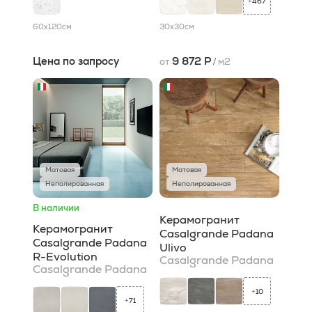
467
+
60x120
см
30x30
см
Цена по запросу
9 872 Р
от
/
м2
Матовая
Матовая
Неполированная
Неполированная
В наличии
Керамогранит
Керамогранит
Casalgrande Padana
Casalgrande Padana
Ulivo
R-Evolution
Casalgrande Padana
Casalgrande Padana
10
+
71
+