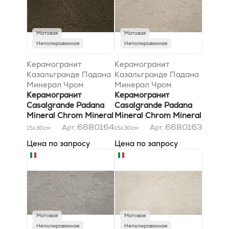
Матовая
Матовая
Неполированная
Неполированная
Керамогранит
Керамогранит
Казальгранде Падана
Казальгранде Падана
Минерал Чром
Минерал Чром
Минерал Браун 15x30
Керамогранит
Минерал Беж 15x30
Керамогранит
Casalgrande Padana
Casalgrande Padana
Mineral Chrom Mineral
Mineral Chrom Mineral
Brown 15x30
Beige 15x30
6680164
6680163
Арт.
Арт.
15x30
см
15x30
см
Цена по запросу
Цена по запросу
Матовая
Матовая
Неполированная
Неполированная