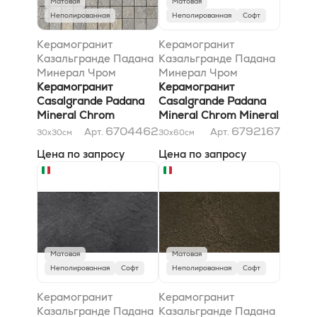
Матовая
Матовая
Неполированная
Неполированная
Софт
Керамогранит
Керамогранит
Казальгранде Падана
Казальгранде Падана
Минерал Чром
Минерал Чром
Мозаико Минерал
Керамогранит
Минерал Голд Софт
Керамогранит
Грей 30x30
Casalgrande Padana
30x60
Casalgrande Padana
Mineral Chrom
Mineral Chrom Mineral
Mosaico Mineral Grey
Gold Soft 30x60
6704462
6792167
Арт.
Арт.
30x30
см
30x60
см
30x30
Цена по запросу
Цена по запросу
Матовая
Матовая
Неполированная
Софт
Неполированная
Софт
Керамогранит
Керамогранит
Казальгранде Падана
Казальгранде Падана