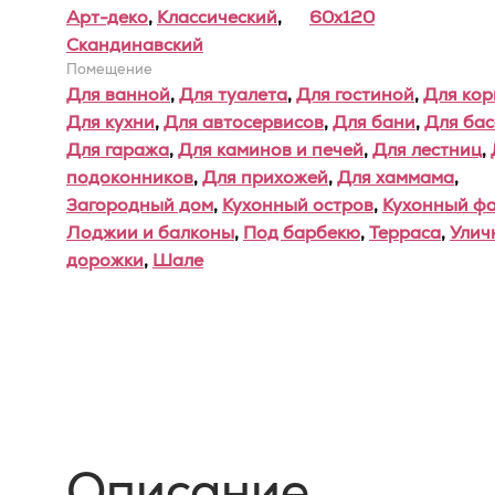
Арт-деко
,
Классический
,
60x120
Скандинавский
Помещение
Для ванной
,
Для туалета
,
Для гостиной
,
Для ко
Для кухни
,
Для автосервисов
,
Для бани
,
Для ба
Для гаража
,
Для каминов и печей
,
Для лестниц
,
подоконников
,
Для прихожей
,
Для хаммама
,
Загородный дом
,
Кухонный остров
,
Кухонный фа
Лоджии и балконы
,
Под барбекю
,
Терраса
,
Улич
дорожки
,
Шале
Описание