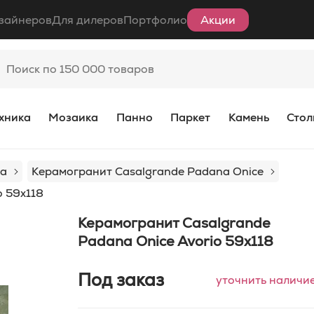
зайнеров
Для дилеров
Портфолио
Акции
хника
Мозаика
Панно
Паркет
Камень
Стол
na
Керамогранит Casalgrande Padana Onice
o 59x118
Керамогранит Casalgrande
Padana Onice Avorio 59x118
Под заказ
уточнить наличи