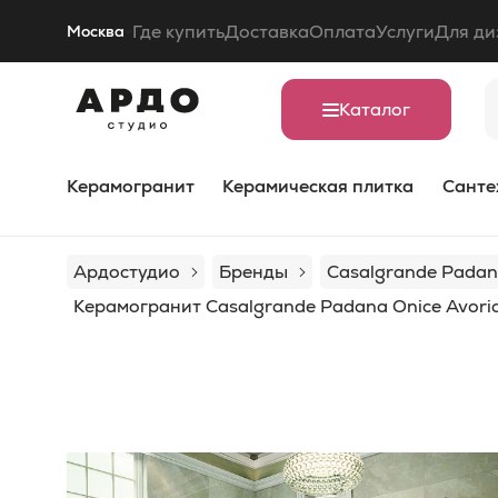
Где купить
Доставка
Оплата
Услуги
Для ди
Москва
Каталог
Керамогранит
Керамическая плитка
Санте
Ардостудио
Бренды
Casalgrande Pada
Керамогранит Casalgrande Padana Onice Avori