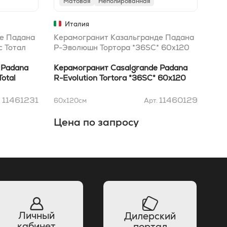
Матовая
Неполированная
Н
Италия
е Падана
Керамогранит Казальгранде Падана
Кер
 Тотал
Р-Эволюшн Тортора *36SC* 60x120
Сти
 Padana
Керамогранит Casalgrande Padana
Кер
Total
R-Evolution Tortora *36SC* 60x120
Ste
11461231
11460129
.
60x120
см
Арт.
60x
Цена по запросу
Це
Личный
Дилерский
кабинет
портал