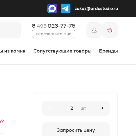
zakaz@ardostudio.ru
8
023-77-75
495
перезвоните мне
ы из камня
Сопутствующие товары
Бренды
-
шт
+
е?
Запросить цену