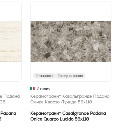
Глянцевая
Полированная
М
Италия
е Падана
Керамогранит Казальгранде Падана
Кер
236
Онике Кварзо Лучидо 59x118
Они
 Padana
Керамогранит Casalgrande Padana
Кер
6
Onice Quarzo Lucido 59x118
Oni