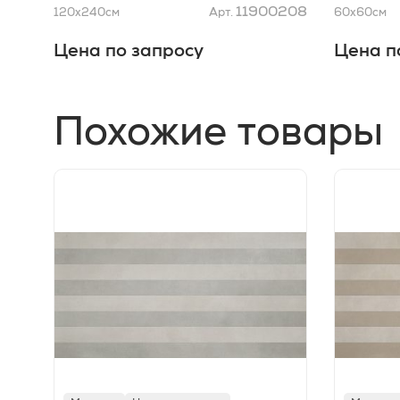
11900208
120x240
см
Арт.
60x60
см
Цена по запросу
Цена п
Похожие товары