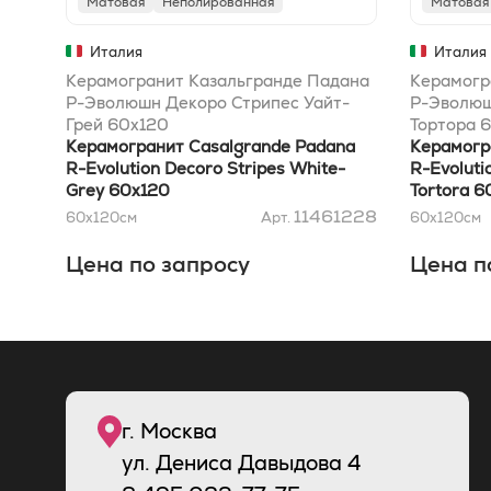
Матовая
Неполированная
Матовая
Италия
Италия
Керамогранит Казальгранде Падана
Керамогр
Р-Эволюшн Декоро Стрипес Уайт-
Р-Эволюш
Грей 60x120
Тортора 
Керамогранит Casalgrande Padana
Керамогр
R-Evolution Decoro Stripes White-
R-Evoluti
Grey 60x120
Tortora 6
11461228
60x120
см
Арт.
60x120
см
Цена по запросу
Цена п
г. Москва
ул. Дениса Давыдова 4