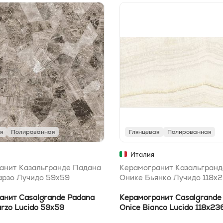
я
Полированная
Глянцевая
Полированная
Италия
анит Казальгранде Падана
Керамогранит Казальгранд
арзо Лучидо 59x59
Онике Бьянко Лучидо 118x
анит Casalgrande Padana
Керамогранит Casalgrande
rzo Lucido 59x59
Onice Bianco Lucido 118x23