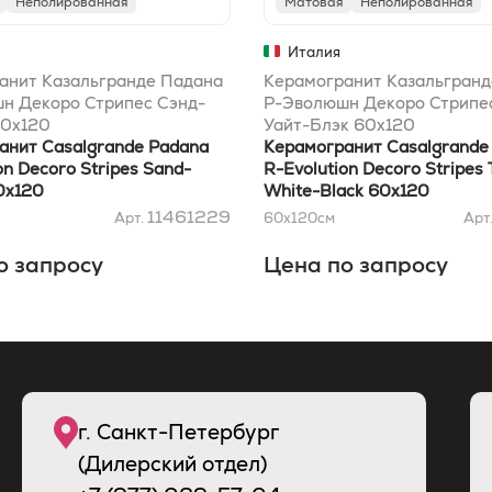
Неполированная
Матовая
Неполированная
Италия
анит Казальгранде Падана
Керамогранит Казальгранд
н Декоро Стрипес Сэнд-
Р-Эволюшн Декоро Стрипес
60x120
Уайт-Блэк 60x120
анит Casalgrande Padana
Керамогранит Casalgrande
on Decoro Stripes Sand-
R-Evolution Decoro Stripes 
0x120
White-Black 60x120
11461229
Арт.
60x120
см
Арт
о запросу
Цена по запросу
г. Санкт-Петербург
(Дилерский отдел)