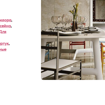
ридора
,
ссейна
,
Для
ртук
,
ные