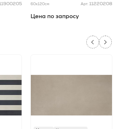
11900205
11220208
60x120
см
Арт.
120
Цена по запросу
Це
Л