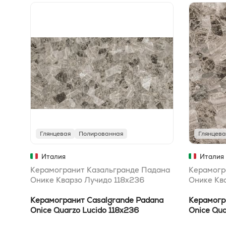
Глянцевая
Полированная
Глянцева
Италия
Италия
Керамогранит Казальгранде Падана
Керамогр
Онике Кварзо Лучидо 118x236
Онике Кв
Керамогранит Casalgrande Padana
Керамогр
Onice Quarzo Lucido 118x236
Onice Qua