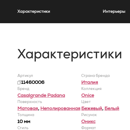
Характеристики
Интерьеры
Характеристики
Артикул
Страна бренда
11460006
Италия
Бренд
Коллекция
Casalgrande Padana
Onice
Поверхность
Цвет
Матовая
,
Неполированная
Бежевый
,
Белый
Толщина
Рисунок
10 мм
Оникс
Стиль
Формат