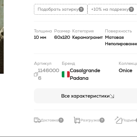
Подобрать затирку
+10% на подрезку
Толщина
Размер
Категория
Поверхность
10 мм
60x120
Керамогранит
Матовая
Неполированн
Артикул
Бренд
Коллекц
1146000
Casalgrande
Onice
6
Padana
Все характеристики
Доставка
Разгрузка
Подъем