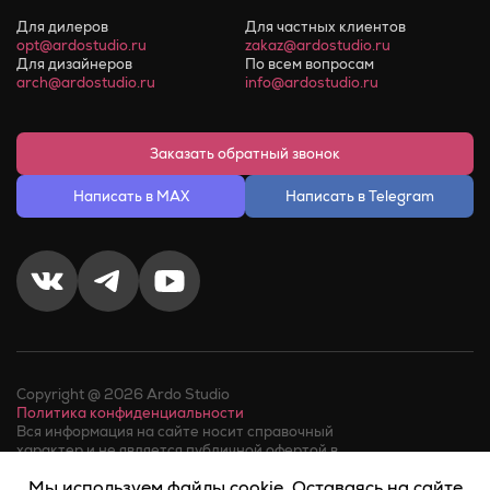
Для дилеров
Для частных клиентов
opt@ardostudio.ru
zakaz@ardostudio.ru
Для дизайнеров
По всем вопросам
arch@ardostudio.ru
info@ardostudio.ru
Заказать обратный звонок
Написать в MAX
Написать в Telegram
Copyright @ 2026 Ardo Studio
Политика конфиденциальности
Вся информация на сайте носит справочный
характер и не является публичной офертой в
соответствии с пунктом 2 статьи 437 ГК РФ.
Мы используем файлы cookie. Оставаясь на сайте
Факт телефонного звонка в компанию или обращения в