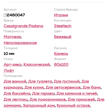
Артикул
Страна бренда
2460047
Италия
Бренд
Коллекция
Casalgrande Padana
Steeltech
Поверхность
Цвет
Матовая
,
Бежевый
Неполированная
Толщина
Рисунок
10 мм
Камень
Стиль
Формат
Арт-деко
,
Классический
,
60x120
Лофт
Помещение
Для ванной
,
Для туалета
,
Для гостиной
,
Для
коридора
,
Для кухни
,
Для автосервисов
,
Для бани
,
Для бассейна
,
Для гаража
,
Для каминов и печей
,
Для лестниц
,
Для подоконников
,
Для прихожей
,
Для
хаммама
,
Загородный дом
,
Кухонный остров
,