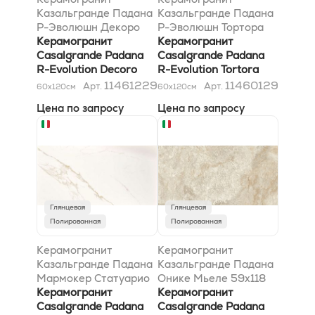
Казальгранде Падана
Казальгранде Падана
Р-Эволюшн Декоро
Р-Эволюшн Тортора
Стрипес Сэнд-Тортора
Керамогранит
*36SC* 60x120
Керамогранит
60x120
Casalgrande Padana
Casalgrande Padana
R-Evolution Decoro
R-Evolution Tortora
Stripes Sand-Tortora
*36SC* 60x120
11461229
11460129
Арт.
Арт.
60x120
см
60x120
см
60x120
Цена по запросу
Цена по запросу
Глянцевая
Глянцевая
Полированная
Полированная
Керамогранит
Керамогранит
Казальгранде Падана
Казальгранде Падана
Мармокер Статуарио
Онике Мьеле 59x118
Оро Лучидо 60x120x9
Керамогранит
Керамогранит
Casalgrande Padana
Casalgrande Padana