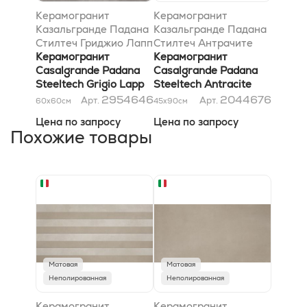
Керамогранит
Керамогранит
Казальгранде Падана
Казальгранде Падана
Стилтеч Гриджио Лапп
Стилтеч Антрачите
60x60
Керамогранит
Лапп 45x90
Керамогранит
Casalgrande Padana
Casalgrande Padana
Steeltech Grigio Lapp
Steeltech Antracite
60x60
Lapp 45x90
2954646
2044676
Арт.
Арт.
60x60
см
45x90
см
Цена по запросу
Цена по запросу
Похожие товары
Матовая
Матовая
Неполированная
Неполированная
Керамогранит
Керамогранит