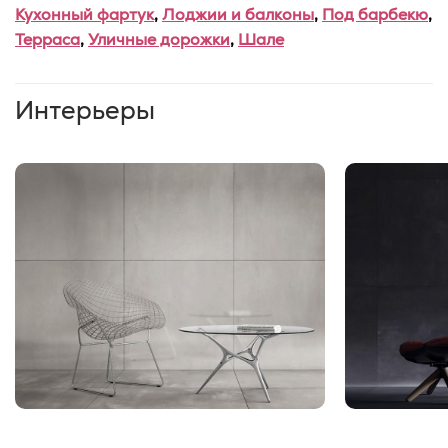
Кухонный фартук
,
Лоджии и балконы
,
Под барбекю
,
Терраса
,
Уличные дорожки
,
Шале
Интерьеры