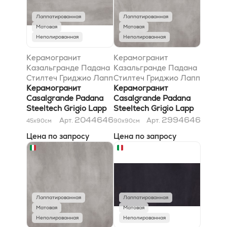
Лаппатированная
Лаппатированная
Матовая
Матовая
Неполированная
Неполированная
Керамогранит
Керамогранит
Казальгранде Падана
Казальгранде Падана
Стилтеч Гриджио Лапп
Стилтеч Гриджио Лапп
45x90
Керамогранит
90x90
Керамогранит
Casalgrande Padana
Casalgrande Padana
Steeltech Grigio Lapp
Steeltech Grigio Lapp
45x90
90x90
2044646
2994646
Арт.
Арт.
45x90
см
90x90
см
Цена по запросу
Цена по запросу
Лаппатированная
Лаппатированная
Матовая
Матовая
Неполированная
Неполированная