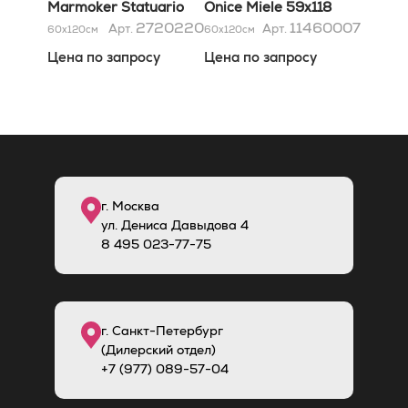
Marmoker Statuario
Onice Miele 59x118
Oro Lucido 60x120x9
2720220
11460007
Арт.
Арт.
60x120
см
60x120
см
Цена по запросу
Цена по запросу
г. Москва
ул. Дениса Давыдова 4
8
495
023-77-75
г. Санкт-Петербург
(Дилерский отдел)
+7 (977) 089-57-04