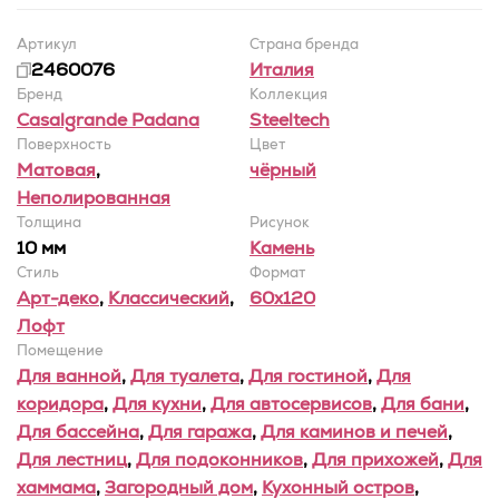
Артикул
Страна бренда
2460076
Италия
Бренд
Коллекция
Casalgrande Padana
Steeltech
Поверхность
Цвет
Матовая
,
чёрный
Неполированная
Толщина
Рисунок
10 мм
Камень
Стиль
Формат
Арт-деко
,
Классический
,
60x120
Лофт
Помещение
Для ванной
,
Для туалета
,
Для гостиной
,
Для
коридора
,
Для кухни
,
Для автосервисов
,
Для бани
,
Для бассейна
,
Для гаража
,
Для каминов и печей
,
Для лестниц
,
Для подоконников
,
Для прихожей
,
Для
хаммама
,
Загородный дом
,
Кухонный остров
,