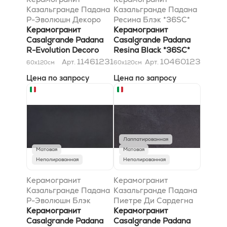
Казальгранде Падана
Казальгранде Падана
Р-Эволюшн Декоро
Ресина Блэк *36SC*
Стрипес Тотал Уайт-
Керамогранит
60x120
Керамогранит
Блэк 60x120
Casalgrande Padana
Casalgrande Padana
R-Evolution Decoro
Resina Black *36SC*
Stripes Total White-
60x120
11461231
10460123
Арт.
Арт.
60x120
см
60x120
см
Black 60x120
Цена по запросу
Цена по запросу
Лаппатированная
Матовая
Матовая
Неполированная
Неполированная
Керамогранит
Керамогранит
Казальгранде Падана
Казальгранде Падана
Р-Эволюшн Блэк
Пиетре Ди Сардегна
*36SC* 60x120
Керамогранит
Таволара Лаппато
Керамогранит
Casalgrande Padana
*36SC* 60x120
Casalgrande Padana