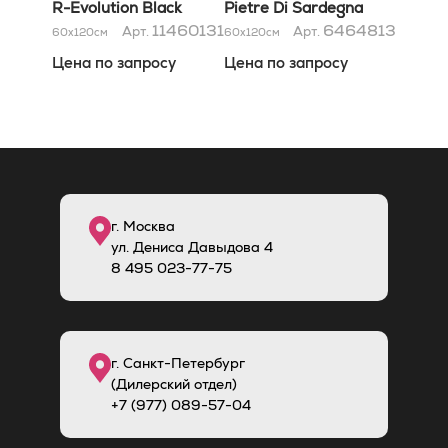
R-Evolution Black
Pietre Di Sardegna
*36SC* 60x120
Tavolara Lappato
11460131
6464813
Арт.
Арт.
60x120
см
60x120
см
*36SC* 60x120
Цена по запросу
Цена по запросу
г. Москва
ул. Дениса Давыдова 4
8
495
023-77-75
г. Санкт-Петербург
(Дилерский отдел)
+7 (977) 089-57-04