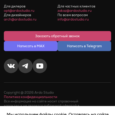
Для дилеров
Для частных клиентов
opt@ardostudio.ru
zakaz@ardostudio.ru
Для дизайнеров
По всем вопросам
arch@ardostudio.ru
info@ardostudio.ru
Заказать обратный звонок
Написать в MAX
Написать в Telegram
Copyright @ 2026 Ardo Studio
Политика конфиденциальности
Вся информация на сайте носит справочный
характер и не является публичной офертой в
соответствии с пунктом 2 статьи 437 ГК РФ.
Мы используем файлы cookie. Оставаясь на сайте
Факт телефонного звонка в компанию или обращения в