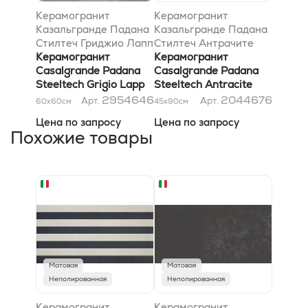
Керамогранит
Керамогранит
Казальгранде Падана
Казальгранде Падана
Стилтеч Гриджио Лапп
Стилтеч Антрачите
60x60
Керамогранит
Лапп 45x90
Керамогранит
Casalgrande Padana
Casalgrande Padana
Steeltech Grigio Lapp
Steeltech Antracite
60x60
Lapp 45x90
2954646
2044676
Арт.
Арт.
60x60
см
45x90
см
Цена по запросу
Цена по запросу
Похожие товары
Матовая
Матовая
Неполированная
Неполированная
Керамогранит
Керамогранит