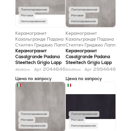
Лаппатированная
Лаппатированная
Матовая
Матовая
Неполированная
Неполированная
Керамогранит
Керамогранит
Казальгранде Падана
Казальгранде Падана
Стилтеч Гриджио Лапп
Стилтеч Гриджио Лапп
45x90
Керамогранит
90x90
Керамогранит
Casalgrande Padana
Casalgrande Padana
Steeltech Grigio Lapp
Steeltech Grigio Lapp
45x90
90x90
2044646
2994646
Арт.
Арт.
45x90
см
90x90
см
Цена по запросу
Цена по запросу
Лаппатированная
Лаппатированная
Матовая
Матовая
Неполированная
Неполированная