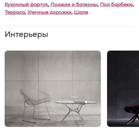
Кухонный фартук
,
Лоджии и балконы
,
Под барбекю
,
Терраса
,
Уличные дорожки
,
Шале
Интерьеры