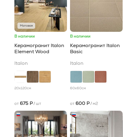
Матовая
В наличии
В наличии
Керамогранит Italon
Керамогранит Italon
Element Wood
Basic
Italon
Italon
20x120
см
60x60
см
675 Р
600 Р
от
/
шт
от
/
м2