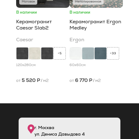
Матовая
Неполированная
В наличии
В наличии
Керамогранит
Керамогранит Ergon
Caesar Slab2
Medley
Caesar
Ergon
5
33
+
+
120x280
см
60x60
см
5 520 Р
6 770 Р
от
/
м2
от
/
м2
г. Москва
ул. Дениса Давыдова 4