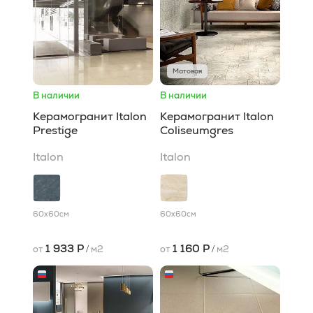
Матовая
В наличии
В наличии
Керамогранит Italon
Керамогранит Italon
Prestige
Coliseumgres
Italon
Italon
60x60
см
60x60
см
1 933 Р
1 160 Р
от
/
м2
от
/
м2