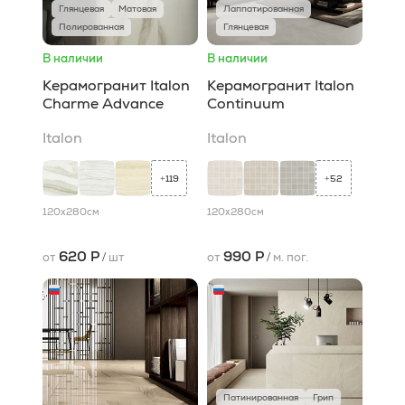
Глянцевая
Матовая
Лаппатированная
Полированная
Глянцевая
В наличии
В наличии
Керамогранит Italon
Керамогранит Italon
Charme Advance
Continuum
Italon
Italon
119
52
+
+
120x280
см
120x280
см
620 Р
990 Р
от
/
шт
от
/
м. пог.
Патинированная
Грип