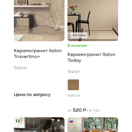
Матовая
В наличии
Керамогранит Italon
Керамогранит Italon
Travertino+
Today
Italon
Italon
Цена по запросу
5x60
см
520 Р
от
/
м. пог.