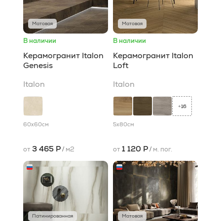
Матовая
Матовая
В наличии
В наличии
Керамогранит Italon
Керамогранит Italon
Genesis
Loft
Italon
Italon
16
+
60x60
см
5x80
см
3 465 Р
1 120 Р
от
/
м2
от
/
м. пог.
Патинированная
Матовая