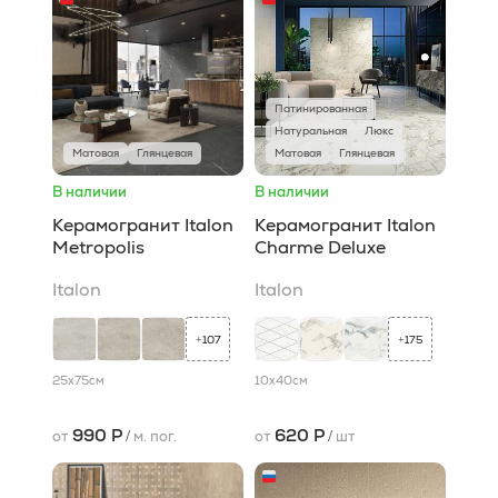
Патинированная
Натуральная
Люкс
Матовая
Глянцевая
Матовая
Глянцевая
В наличии
В наличии
Керамогранит Italon
Керамогранит Italon
Metropolis
Charme Deluxe
Italon
Italon
107
175
+
+
25x75
см
10x40
см
990 Р
620 Р
от
/
м. пог.
от
/
шт