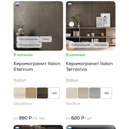
Натуральная
Люкс
Полированная
Натуральная
Матовая
В наличии
В наличии
Керамогранит Italon
Керамогранит Italon
Eternum
Terraviva
Italon
Italon
43
62
+
+
120x280
см
30x35
см
990 Р
620 Р
от
/
м. пог.
от
/
шт