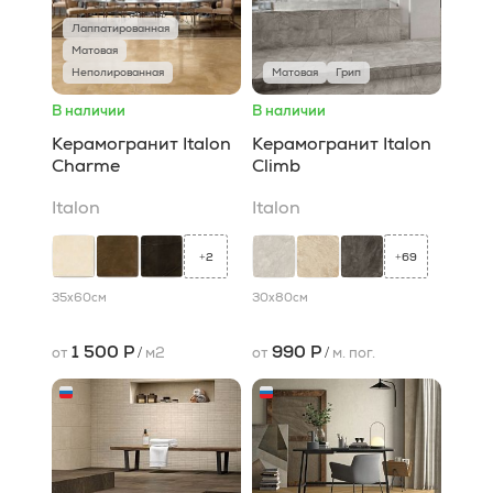
Лаппатированная
Матовая
Неполированная
Матовая
Грип
В наличии
В наличии
Керамогранит Italon
Керамогранит Italon
Charme
Climb
Italon
Italon
2
69
+
+
35x60
см
30x80
см
1 500 Р
990 Р
от
/
м2
от
/
м. пог.