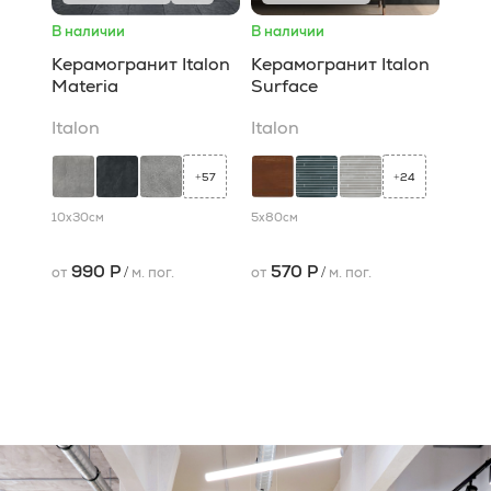
В наличии
В наличии
Керамогранит Italon
Керамогранит Italon
Materia
Surface
Italon
Italon
57
24
+
+
10x30
см
5x80
см
990 Р
570 Р
от
/
м. пог.
от
/
м. пог.