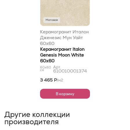
Матовая
Керамогранит Италон
Дженезис Мун Уайт
60x60
Керамогранит Italon
Genesis Moon White
60x60
Арт.
60x60
см
610010001374
3 465 Р
м2
/
В корзину
Другие коллекции
производителя