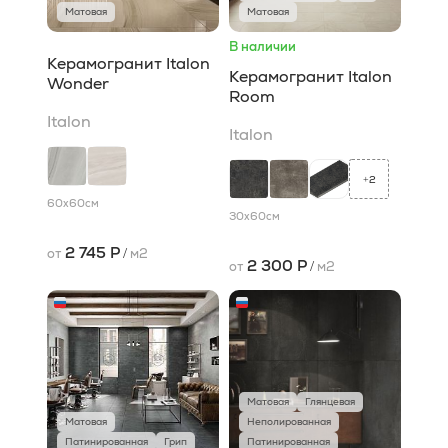
Матовая
Матовая
В наличии
Керамогранит Italon
Керамогранит Italon
Wonder
Room
Italon
Italon
2
+
60x60
см
30x60
см
2 745 Р
от
/
м2
2 300 Р
от
/
м2
Матовая
Глянцевая
Матовая
Неполированная
Патинированная
Грип
Патинированная