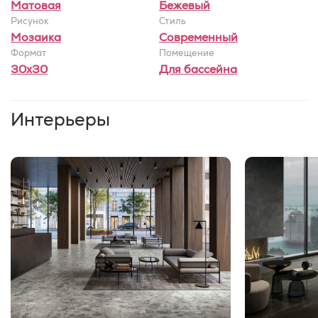
Матовая
Бежевый
Рисунок
Стиль
Мозаика
Современный
Формат
Помещение
30x30
Для бассейна
Интерьеры