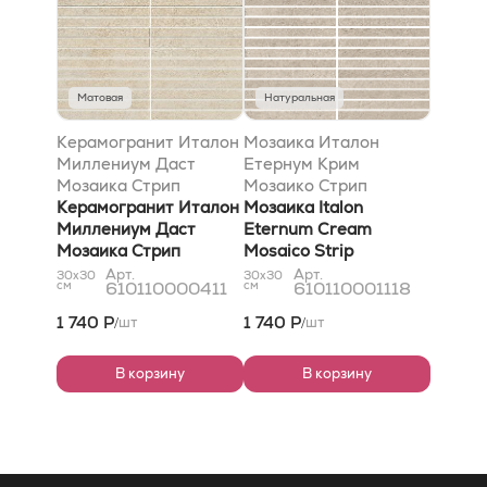
Матовая
Натуральная
Керамогранит Италон
Мозаика Италон
Миллениум Даст
Етернум Крим
Мозаика Стрип
Мозаико Стрип
Натуральный 30x30
Керамогранит Италон
610110001118
Мозаика Italon
Миллениум Даст
Eternum Cream
Мозаика Стрип
Mosaico Strip
Натуральный 30x30
610110001118
Арт.
Арт.
30x30
30x30
см
610110000411
см
610110001118
1 740 Р
1 740 Р
шт
шт
/
/
В корзину
В корзину