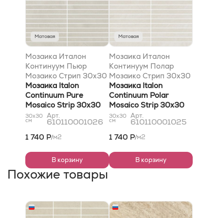
Матовая
Матовая
Мозаика Италон
Мозаика Италон
Континуум Пьюр
Континуум Полар
Мозаико Стрип 30x30
Мозаико Стрип 30x30
Мозаика Italon
Мозаика Italon
Continuum Pure
Continuum Polar
Mosaico Strip 30x30
Mosaico Strip 30x30
Арт.
Арт.
30x30
30x30
см
610110001026
см
610110001025
1 740 Р
1 740 Р
м2
м2
/
/
В корзину
В корзину
Похожие товары