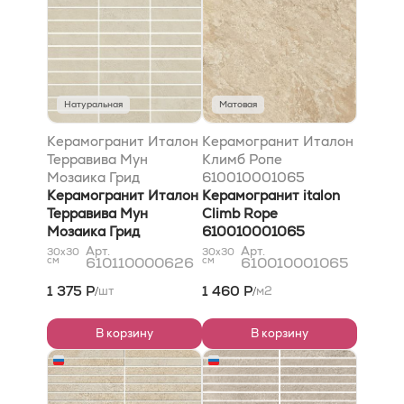
Натуральная
Матовая
Керамогранит Италон
Керамогранит Италон
Терравива Мун
Климб Ропе
Мозаика Грид
610010001065
Натуральный 30x30
Керамогранит Италон
300x300 Бежевый
Керамогранит italon
Терравива Мун
Climb Rope
Мозаика Грид
610010001065
Натуральный 30x30
300x300 Бежевый
Арт.
Арт.
30x30
30x30
см
610110000626
см
610010001065
1 375 Р
1 460 Р
шт
м2
/
/
В корзину
В корзину