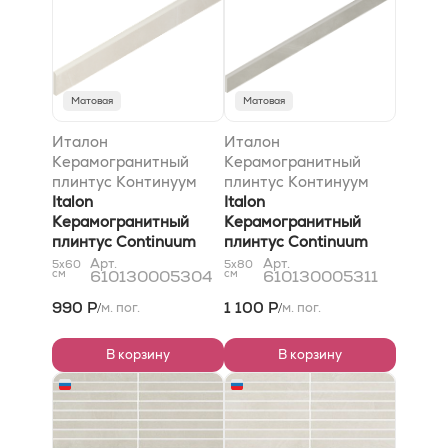
Матовая
Матовая
Италон
Италон
Керамогранитный
Керамогранитный
плинтус Континуум
плинтус Континуум
Баттископа Поларр
Italon
Баттископа Сильвер
Italon
7,2x60
Керамогранитный
7,2x80
Керамогранитный
плинтус Continuum
плинтус Continuum
Battiscopa Polarr
Battiscopa Silver
Арт.
Арт.
5x60
5x80
см
610130005304
см
610130005311
7,2x60
7,2x80
990 Р
1 100 Р
м. пог.
м. пог.
/
/
В корзину
В корзину