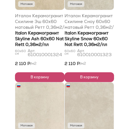
Матовая
Матовая
Италон Керамогранит
Италон Керамогранит
Скилине Эш 60х60
Скилине Сноу 60х60
матовый Ретт 0,36м2/
матовый Ретт 0,36м2/
пл
Italon Керамогранит
пл
Italon Керамогранит
Skyline Ash 60х60 Nat
Skyline Snow 60х60
Rett 0,36м2/пл
Nat Rett 0,36м2/пл
Арт.
Арт.
60x60
60x60
см
610010001324
см
610010001323
2 110 Р
2 110 Р
м2
м2
/
/
В корзину
В корзину
Матовая
Матовая