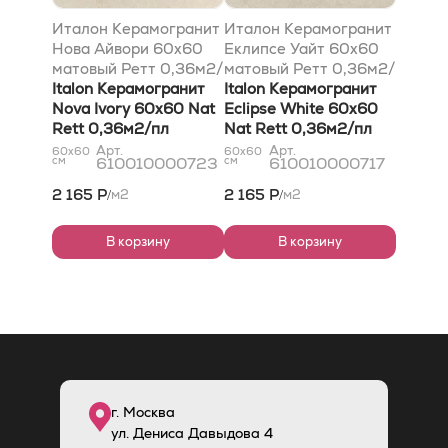
Италон Керамогранит
Италон Керамогранит
Нова Айвори 60х60
Еклипсе Уайт 60х60
матовый Ретт 0,36м2/
матовый Ретт 0,36м2/
пл
Italon Керамогранит
пл
Italon Керамогранит
Nova Ivory 60х60 Nat
Eclipse White 60х60
Rett 0,36м2/пл
Nat Rett 0,36м2/пл
Арт.
Арт.
60x60
60x60
см
610010000723
см
610010000717
2 165 Р
2 165 Р
м2
м2
/
/
В корзину
В корзину
г. Москва
ул. Дениса Давыдова 4