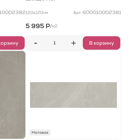
10002382
600010002381
120x120
см
Арт.
5 995 Р
/
м2
-
+
корзину
В корзину
Матовая