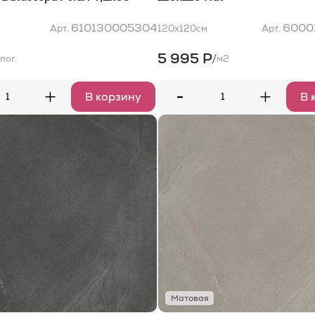
610130005304
6000
Арт.
120x120
см
Арт.
5 995 Р
/
 пог.
м2
-
+
+
В корзину
В 
Матовая