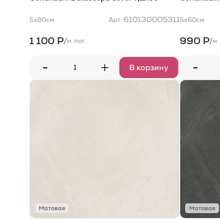
610130005311
5x80
см
Арт.
5x60
см
1 100 Р
990 Р
/
/
м. пог.
м.
-
-
+
В корзину
Матовая
Матовая