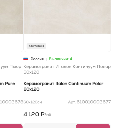
Матовая
Россия
В наличии: 4
нуум Пьюр
Керамогранит Италон Континуум Полар
60x120
um Pure
Керамогранит Italon Continuum Polar
60x120
010002678
610010002677
60x120
см
Арт.
4 120 Р
/
м2