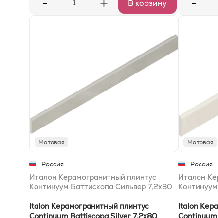
-
-
+
В корзину
Матовая
Матовая
Россия
Россия
Италон Керамогранитный плинтус
Италон Ке
Континуум Баттископа Сильвер 7,2x80
Континуум
Italon Керамогранитный плинтус
Italon Кер
Continuum Battiscopa Silver 7,2x80
Continuum 