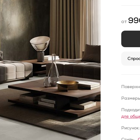
9
от
Спрос
Поверхн
Размеры
Подходит
для общ
Рисунок:
Стиль: