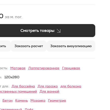
90
за м. пог.
Смотреть товары
ить
Заказать расчет
Заказать визуализацию
ость:
Матовая
Лаппатированная
Глянцевая
:
120x280
 для:
Для бассейна
Для гаража
для балкона
ественных помещений
Для ванной
Бетон
Камень
Мозаика
Геометрия
Современный
Лофт