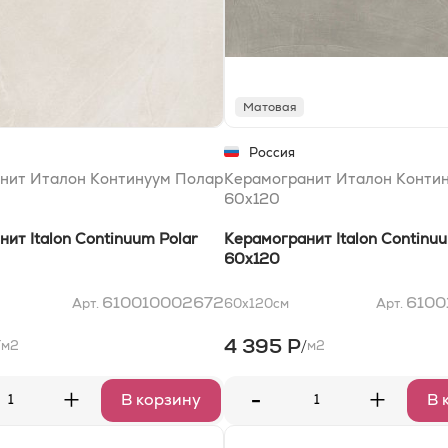
Матовая
Россия
нит Италон Континуум Полар
Керамогранит Италон Конти
60x120
ит Italon Continuum Polar
Керамогранит Italon Continuu
60x120
610010002672
6100
Арт.
60x120
см
Арт.
4 395 Р
/
/
м2
м2
-
+
+
В корзину
В 