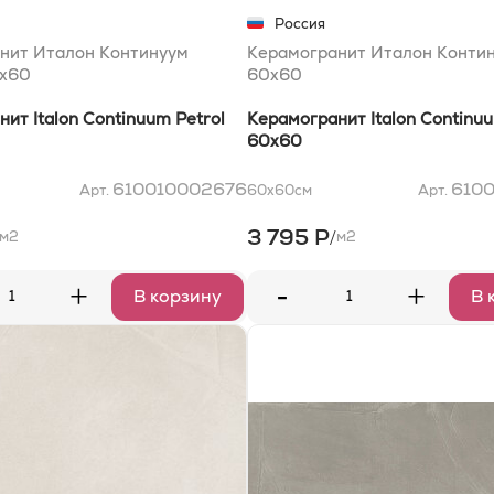
Россия
нит Италон Континуум
Керамогранит Италон Конти
0x60
60x60
ит Italon Continuum Petrol
Керамогранит Italon Continuu
60x60
610010002676
610
Арт.
60x60
см
Арт.
3 795 Р
/
м2
м2
-
+
+
В корзину
В 