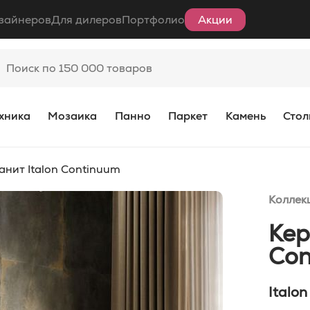
зайнеров
Для дилеров
Портфолио
Акции
хника
Мозаика
Панно
Паркет
Камень
Стол
нит Italon Continuum
Коллек
Кер
Con
Italon