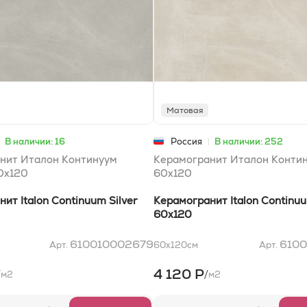
Матовая
В наличии: 16
Россия
В наличии: 252
нит Италон Континуум
Керамогранит Италон Конти
0x120
60x120
ит Italon Continuum Silver
Керамогранит Italon Continu
60x120
610010002679
610
Арт.
60x120
см
Арт.
4 120 Р
/
/
м2
м2