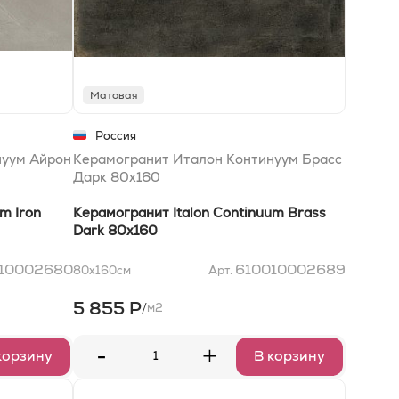
Матовая
Россия
нуум Айрон
Керамогранит Италон Континуум Брасс
Дарк 80x160
m Iron
Керамогранит Italon Continuum Brass
Dark 80x160
10002680
610010002689
80x160
см
Арт.
5 855 Р
/
м2
-
+
корзину
В корзину