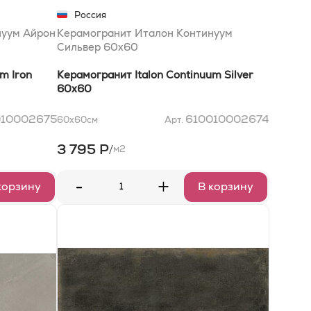
Россия
нуум Айрон
Керамогранит Италон Континуум
Сильвер 60x60
m Iron
Керамогранит Italon Continuum Silver
60x60
010002675
610010002674
60x60
см
Арт.
3 795 Р
/
м2
-
+
корзину
В корзину