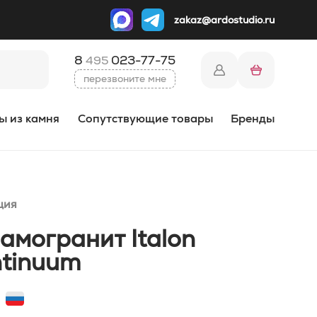
zakaz@ardostudio.ru
8
023-77-75
495
перезвоните мне
ы из камня
Сопутствующие товары
Бренды
ция
амогранит Italon
tinuum