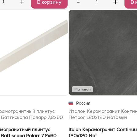
-
+
+
В корзину
В 
Матовая
Россия
рамогранитный плинтус
Италон Керамогранит Конти
 Баттископа Поларр 7,2x60
Петрол 120x120 матовый
амогранитный плинтус
Italon Керамогранит Continuu
Battiscopa Polarr 7,2x60
120x120 Nat