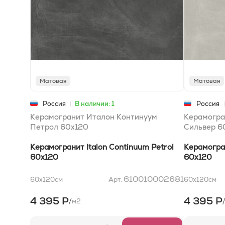
Матовая
Матовая
Россия
В наличии: 1
Россия
Керамогранит Италон Континуум
Керамогра
Петрол 60x120
Сильвер 6
Керамогранит Italon Continuum Petrol
Керамогран
60x120
60x120
610010002681
60x120
см
Арт.
60x120
см
4 395 Р
4 395 Р
/
м2