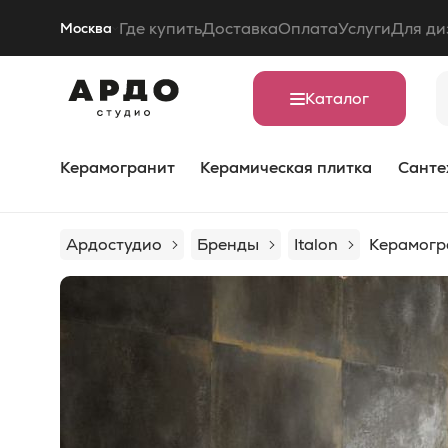
Где купить
Доставка
Оплата
Услуги
Для ди
Москва
Каталог
Керамогранит
Керамическая плитка
Санте
Ардостудио
Бренды
Italon
Керамогра