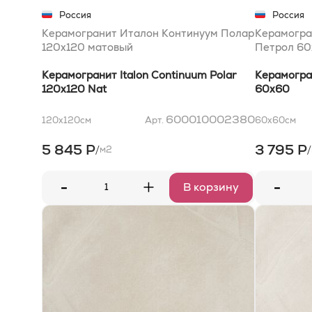
Россия
Россия
Керамогранит Италон Континуум Полар
Керамогра
120x120 матовый
Петрол 6
Керамогранит Italon Continuum Polar
Керамогран
120x120 Nat
60x60
600010002380
120x120
см
Арт.
60x60
см
5 845 Р
3 795 Р
/
/
м2
-
-
+
В корзину