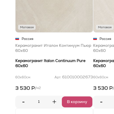
Матовая
Матовая
Россия
Россия
Керамогранит Италон Континуум Пьюр
Керамогра
60x60
60x60
Керамогранит Italon Continuum Pure
Керамогран
60x60
60x60
610010002673
60x60
см
Арт.
60x60
см
3 530 Р
3 530 Р
/
м2
-
-
+
В корзину