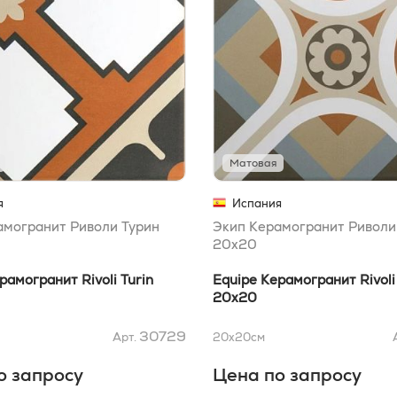
Матовая
я
Испания
амогранит Риволи Турин
Экип Керамогранит Риволи
20x20
рамогранит Rivoli Turin
Equipe Керамогранит Rivoli
20x20
30729
Арт.
20x20
см
о запросу
Цена по запросу