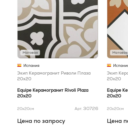
Матовая
Матовая
Испания
Испани
Экип Керамогранит Риволи Плаза
Экип Кер
20x20
20x20
Equipe Керамогранит Rivoli Plaza
Equipe Ке
20x20
20x20
30726
20x20
см
Арт.
20x20
см
Цена по запросу
Цена п