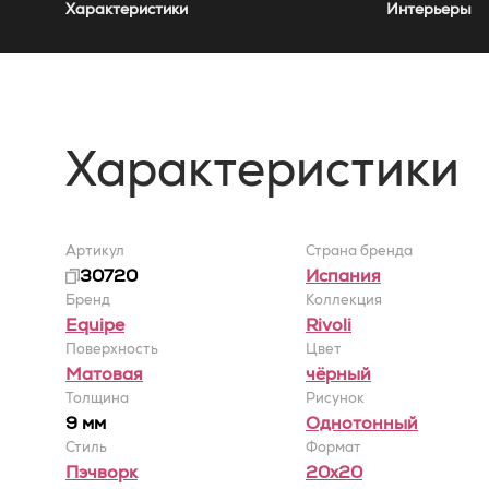
Характеристики
Интерьеры
Характеристики
Артикул
Страна бренда
30720
Испания
Бренд
Коллекция
Equipe
Rivoli
Поверхность
Цвет
Матовая
чёрный
Толщина
Рисунок
9 мм
Однотонный
Стиль
Формат
Пэчворк
20x20