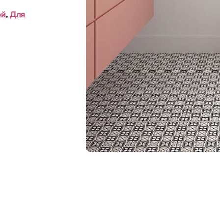
ой
,
Для