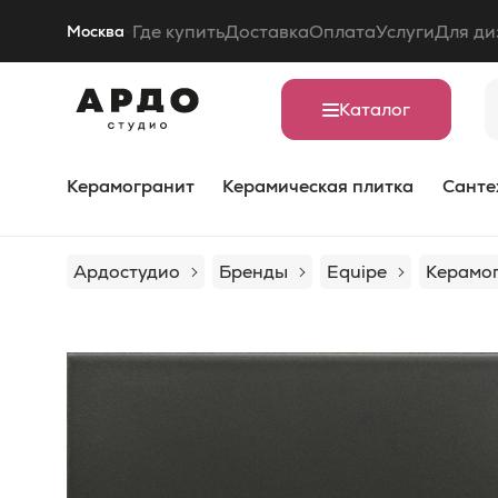
Где купить
Доставка
Оплата
Услуги
Для ди
Москва
Каталог
Керамогранит
Керамическая плитка
Санте
Ардостудио
Бренды
Equipe
Керамог