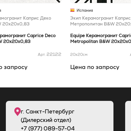
я
Испания
амогранит Каприс Деко
Экип Керамогранит Каприс
 20x20x0,83
Метрополитан B&W 20x20
ерамогранит Caprice Deco
Equipe Керамогранит Capri
W 20x20x0,83
Metropolitan B&W 20x20x0
22122
Арт.
20x20
см
о запросу
Цена по запросу
г. Санкт-Петербург
(Дилерский отдел)
+7 (977) 089-57-04