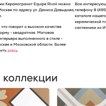
ции Керамогранит Equipe Rivoli можно
Всю интересующ
Москве по адресу ул. Дениса Давыдова,
телефону
8 (495
o.
каталоге нашег
керамической пл
что говорит о высоком качестве.
сантехники из И
форму - квадратная. Матовая
нтерьера выполненного в стиле -
оскве и Московской области. Более
чить
здесь
.
 коллекции