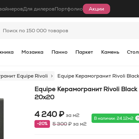
зайнеров
Для дилеров
Портфолио
Акции
хника
Мозаика
Панно
Паркет
Камень
Стол
ранит Equipe Rivoli
Equipe Керамогранит Rivoli Blac
Equipe Керамогранит Rivoli Black
20x20
4 240 ₽
за м2
В наличии: 24.12м2
5 300
₽
за м2
-20%