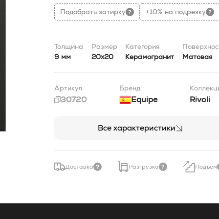
Подобрать затирку
+10% на подрезку
Толщина
Размер
Категория
Поверхнос
9 мм
20x20
Керамогранит
Матовая
Артикул
Бренд
Коллекц
30720
Equipe
Rivoli
Все характеристики
Доставка
Разгрузка
Подъем