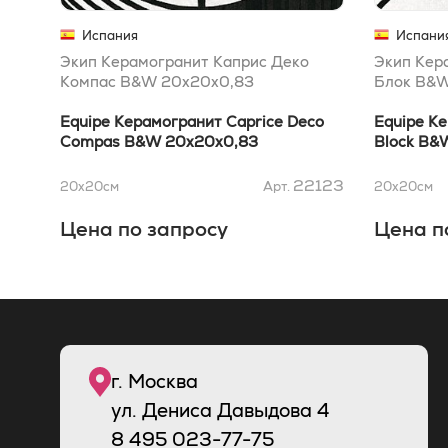
Испания
Испани
Экип Керамогранит Каприс Деко
Экип Кер
Компас B&W 20x20x0,83
Блок B&W
Equipe Керамогранит Caprice Deco
Equipe К
Compas B&W 20x20x0,83
Block B&
22123
20x20
см
Арт.
20x20
см
Цена по запросу
Цена п
г. Москва
ул. Дениса Давыдова 4
8
495
023-77-75