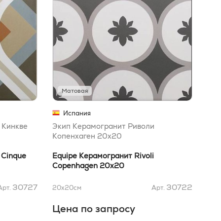
Матовая
М
Испания
 Кинкве
Экип Керамогранит Риволи
Эки
Копенхаген 20x20
20
 Cinque
Equipe Керамогранит Rivoli
Equ
Copenhagen 20x20
20
30727
30722
Арт.
20x20
см
Арт.
20x
Цена по запросу
5 