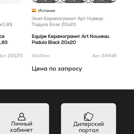
Испания
Экип Керамогранит Арт Нувеау
Эки
x0,83
Падула Блэк 20х20
Рам
ce
Equipe Керамогранит Art Nouveau
Equ
,83
Padula Black 20х20
Ram
22125
24416
Арт.
20x20
см
Арт.
20x
Цена по запросу
Це
Личный
Дилерский
кабинет
портал