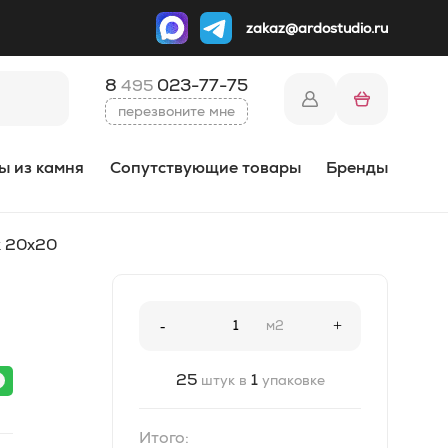
zakaz@ardostudio.ru
8
023-77-75
495
перезвоните мне
ы из камня
Сопутствующие товары
Бренды
k 20x20
-
м2
+
25
1
штук в
упаковке
Итого: