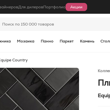
зайнеров
Для дилеров
Портфолио
Акции
хника
Мозаика
Панно
Паркет
Камень
Стол
Equipe Country
Колле
Пл
Equi