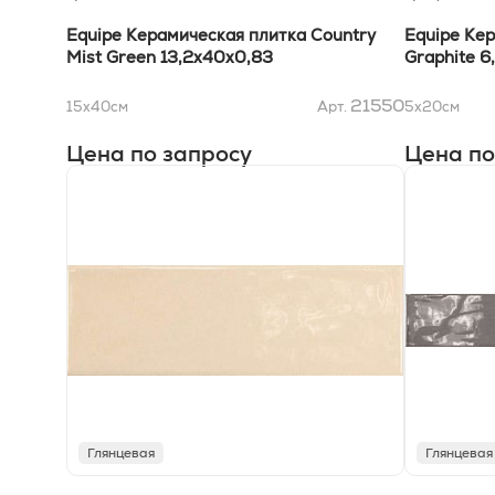
Equipe Керамическая плитка Country
Equipe Ке
Mist Green 13,2х40x0,83
Graphite 6
21550
15x40
см
Арт.
5x20
см
Цена по запросу
Цена по
Глянцевая
Глянцевая