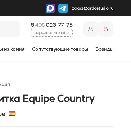
zakaz@ardostudio.ru
8
023-77-75
495
перезвоните мне
ы из камня
Сопутствующие товары
Бренды
кция
итка Equipe Country
pe