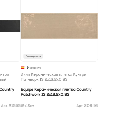
Глянцевая
Испания
унтри
Экип Керамическая плитка Кунтри
вый
Патчворк 13,2х13,2x0,83
Country
Equipe Керамическая плитка Country
Patchwork 13,2х13,2x0,83
21555
20946
Арт.
15x15
см
Арт.