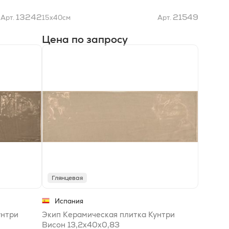
13242
21549
Арт.
15x40
см
Арт.
Цена по запросу
Глянцевая
Испания
унтри
Экип Керамическая плитка Кунтри
Висон 13,2х40x0,83