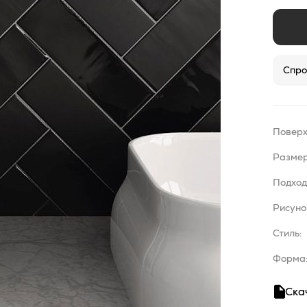
Спро
Поверх
Разме
Подход
Рисуно
Стиль:
Форма
Ска