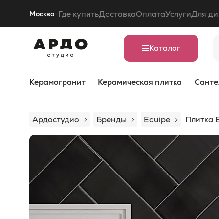
Где купить
Доставка
Оплата
Услуги
Для ди
Москва
Каталог
Керамогранит
Керамическая плитка
Санте
Ардостудио
Бренды
Equipe
Плитка 