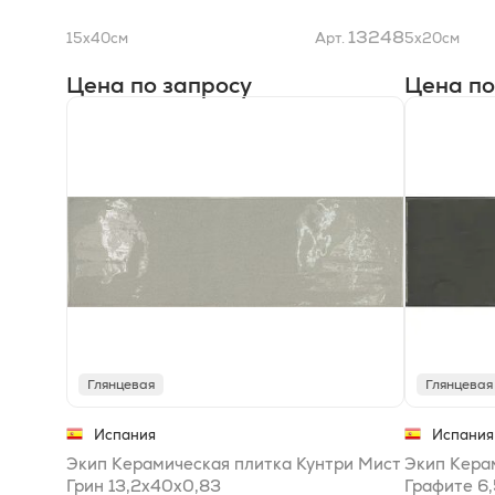
13248
15x40
см
Арт.
5x20
см
Цена по запросу
Цена по
Глянцевая
Глянцевая
Испания
Испания
Экип Керамическая плитка Кунтри Мист
Экип Кера
Грин 13,2х40x0,83
Графите 6