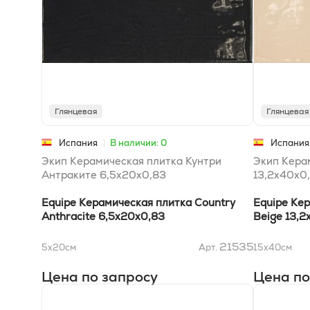
Глянцевая
Глянцевая
Испания
В наличии: 0
Испания
Экип Керамическая плитка Кунтри
Экип Кера
Антраките 6,5x20x0,83
13,2х40x0
Equipe Керамическая плитка Country
Equipe Ке
Anthracite 6,5x20x0,83
Beige 13,
21535
5x20
см
Арт.
15x40
см
Цена по запросу
Цена по