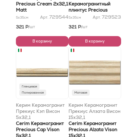
Precious Cream 2x32,1
7x32,1
Керамогранитный
Matt
плинтус Precious
Battiscopa Cream
729544
729523
Арт.
Арт.
5x35
см
5x35
см
7x32,1
321 Р
321 Р
шт
шт
/
/
В корзину
В корзину
Глянцевая
Полированная
Матовая
Керим Керамогранит
Керим Керамогранит
Прекиус Кэп Висон
Прекиус Алзата Висон
5x32,1
15x32,1
Cerim Керамогранит
Cerim Керамогранит
Precious Cap Vison
Precious Alzata Vison
5x32,1
15x32,1