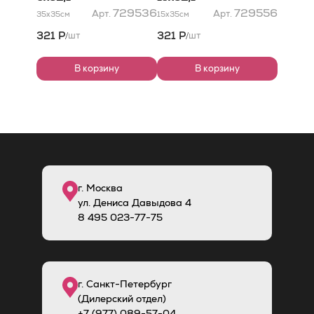
729536
729556
Арт.
Арт.
35x35
см
15x35
см
321 Р
321 Р
шт
шт
/
/
В корзину
В корзину
г. Москва
ул. Дениса Давыдова 4
8
495
023-77-75
г. Санкт-Петербург
(Дилерский отдел)
+7 (977) 089-57-04