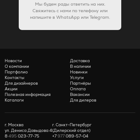
Мы будем рады ответить на них.
Свяжитесь с нами по телефону или
напишите в WhatsApp или Telegram.
Новости
Доставка
О компании
В наличии
Портфолио
Новинки
Контакты
Услуги
Для дизайнеров
Партнёры
Акции
Оплата
Полезная информация
Вакансии
Каталоги
Для дилеров
г. Москва
г. Санкт-Петербург
ул. Дениса Давыдова 4
(Дилерский отдел)
8
495
023-77-75
+7
977
089-57-04