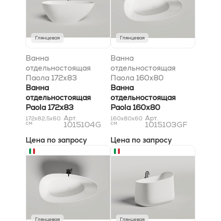
Глянцевая
Глянцевая
Ванна
Ванна
отдельностоящая
отдельностоящая
Паола 172x83
Паола 160x80
Ванна
покраска по RAL
Ванна
отдельностоящая
полностью
отдельностоящая
Paola 172x83
Paola 160x80
покраска по RAL
Арт.
Арт.
172x82,5x60
160x80x60
см
1015104G
см
1015103GF
полностью
Цена по запросу
Цена по запросу
Глянцевая
Глянцевая