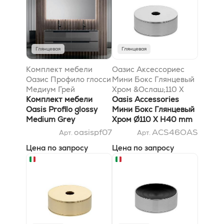
Глянцевая
Глянцевая
Комплект мебели
Оазис Аксессориес
Оазис Профило глосси
Мини Бокс Глянцевый
Медиум Грей
Хром &Ослаш;110 X
лаккверед
Комплект мебели
H40 mm
Oasis Accessories
140x51.5x200см
Oasis Profilo glossy
Мини Бокс Глянцевый
Medium Grey
Хром Ø110 X H40 mm
lacquered
oasispf07
ACS46OAS
Арт.
Арт.
140x51.5x200см
Цена по запросу
Цена по запросу