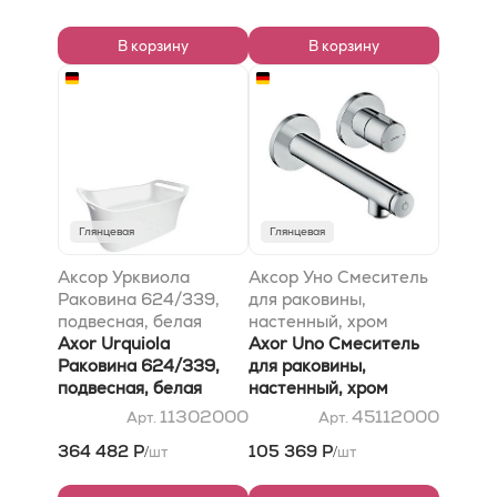
В корзину
В корзину
Глянцевая
Глянцевая
Аксор Урквиола
Аксор Уно Смеситель
Раковина 624/339,
для раковины,
подвесная, белая
настенный, хром
Axor Urquiola
Axor Uno Смеситель
Раковина 624/339,
для раковины,
подвесная, белая
настенный, хром
11302000
45112000
Арт.
Арт.
364 482 Р
105 369 Р
шт
шт
/
/