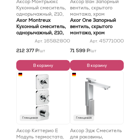
Аксор Монтрьюкс
Аксор Ван Запорный
Кухонный смеситель,
вентиль, скрытого
однорычажный, 210,
монтажа, хром
Семи-Про, под сталь
Axor Montreux
Axor One Запорный
Кухонный смеситель,
вентиль, скрытого
однорычажный, 210,
монтажа, хром
Semi-Pro, под сталь
16582800
45771000
Арт.
Арт.
212 377 Р
71 599 Р
шт
шт
/
/
В корзину
В корзину
Глянцевая
Глянцевая
Аксор Киттерио E
Аксор Эдж Смеситель
Модуль термостата,
для раковины,