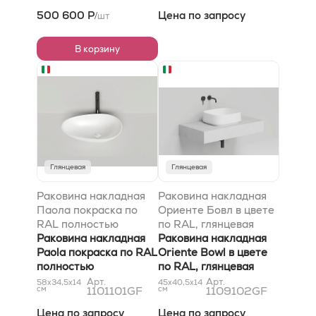
500 600 Р
Цена по запросу
шт
/
В корзину
Глянцевая
Глянцевая
Раковина накладная
Раковина накладная
Паола покраска по
Ориенте Бовл в цвете
RAL полностью
по RAL, глянцевая
Раковина накладная
Раковина накладная
Paola покраска по RAL
Oriente Bowl в цвете
полностью
по RAL, глянцевая
Арт.
Арт.
58x34,5x14
45x40,5x14
см
1101101GF
см
1109102GF
Цена по запросу
Цена по запросу