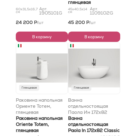
глянцевая
Арт.
Арт.
60x31,5x16,7
45x40,5x14
см
1905101G
см
1109102G
24 200 Р
45 200 Р
шт
шт
/
/
В корзину
В корзину
Глянцевая
Глянцевая
Раковина напольная
Ванна
Ориенте Тотем,
отдельностоящая
глянцевая
Паола Ин 172x82
Раковина напольная
Классик
Ванна
Oriente Totem,
отдельностоящая
глянцевая
Paola In 172x82 Classic