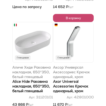
mm
Цена по запросу
14 652 Р
шт
/
В корзину
Глянцевая
Глянцевая
Аличе Хиде Раковина
Аксор Универсал
накладная, 650*350,
Аксессориес Крючок
белый глянцевый
одинарный, хром
Alice Hide Раковина
Axor Universal
накладная, 650*350,
Accessories Крючок
белый глянцевый
одинарный, хром
31120101
42801000
Арт.
Арт.
43 866 Р
11 670 Р
шт
шт
/
/