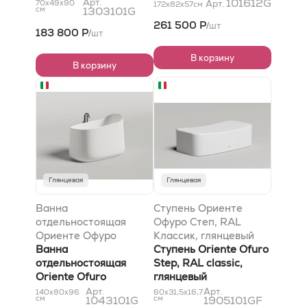
101612G
Арт.
70x49x90
Арт.
172x82x57
см
см
1303101G
261 500 Р
шт
/
183 800 Р
шт
/
В корзину
В корзину
Глянцевая
Глянцевая
Ванна
Ступень Ориенте
отдельностоящая
Офуро Степ, RAL
Ориенте Офуро
Классик, глянцевый
Ванна
Ступень Oriente Ofuro
отдельностоящая
Step, RAL classic,
Oriente Ofuro
глянцевый
Арт.
Арт.
140x80x96
60x31,5x16,7
см
1043101G
см
1905101GF