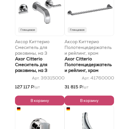
Глянцевая
Глянцевая
Аксор Киттерио
Аксор Киттерио
Смеситель для
Полотенцедержатель
раковины, на 3
и рейлинг, хром
отверстия, скрытого
Axor Citterio
Axor Citterio
монтажа, с изливом
Смеситель для
Полотенцедержатель
162 мм, с рычаговыми
раковины, на 3
и рейлинг, хром
рукоятками, с
отверстия, скрытого
39315000
41760000
Арт.
Арт.
отдельными
монтажа, с изливом
127 117 Р
31 815 Р
шт
шт
/
/
розетками, хром
162 мм, с рычаговыми
рукоятками, с
отдельными
В корзину
В корзину
розетками, хром