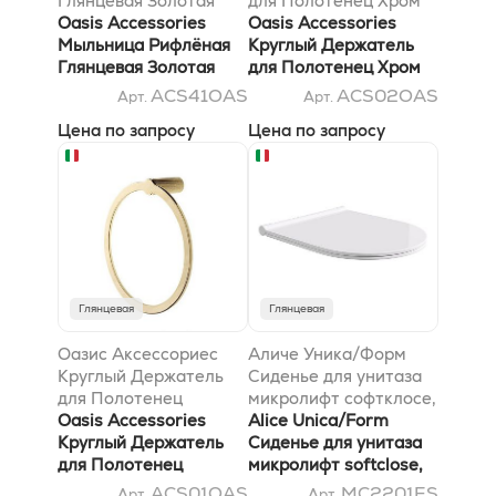
Глянцевая Золотая
для Полотенец Хром
&Ослаш;110 X H40 mm
Oasis Accessories
&Ослаш;207 X P60
Oasis Accessories
Мыльница Рифлёная
mm
Круглый Держатель
Глянцевая Золотая
для Полотенец Хром
Ø110 X H40 mm
Ø207 X P60 mm
ACS41OAS
ACS02OAS
Арт.
Арт.
Цена по запросу
Цена по запросу
Глянцевая
Глянцевая
Оазис Аксессориес
Аличе Уника/Форм
Круглый Держатель
Сиденье для унитаза
для Полотенец
микролифт софтклосе,
Золотой &Ослаш;207
Oasis Accessories
круг, белый глянцевый
Alice Unica/Form
X P60 mm
Круглый Держатель
Сиденье для унитаза
для Полотенец
микролифт softclose,
Золотой Ø207 X P60
круг, белый глянцевый
ACS01OAS
MC2201ES
Арт.
Арт.