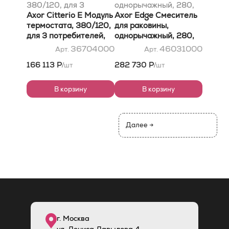
380/120, для 3
однорычажный, 280,
потребителей,
Axor Citterio E Модуль
со сливным клапаном
Axor Edge Смеситель
скрытого монтажа, с
термостата, 380/120,
Пуш-Опен, с алмазной
для раковины,
розетками, хром
для 3 потребителей,
огранкой, хром
однорычажный, 280,
скрытого монтажа, с
со сливным клапаном
36704000
46031000
Арт.
Арт.
розетками, хром
Push-Open, с
166 113 Р
282 730 Р
шт
шт
/
/
алмазной огранкой,
хром
В корзину
В корзину
Далее →
г. Москва