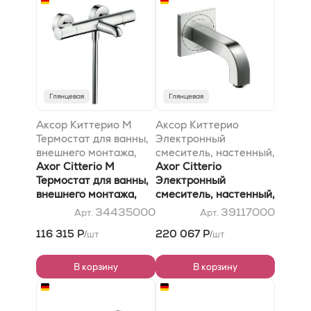
Глянцевая
Глянцевая
Аксор Киттерио M
Аксор Киттерио
Термостат для ванны,
Электронный
внешнего монтажа,
смеситель, настенный,
хром
Axor Citterio M
с изливом 161 мм, хром
Axor Citterio
Термостат для ванны,
Электронный
внешнего монтажа,
смеситель, настенный,
хром
с изливом 161 мм, хром
34435000
39117000
Арт.
Арт.
116 315 Р
220 067 Р
шт
шт
/
/
В корзину
В корзину