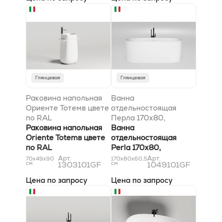
Глянцевая
Глянцевая
Раковина напольная
Ванна
Ориенте Тотемв цвете
отдельностоящая
по RAL
Перла 170x80,
Раковина напольная
глянцевая, покраска
Ванна
Oriente Totemв цвете
по RAL полностью
отдельностоящая
по RAL
Perla 170x80,
глянцевая, покраска
Арт.
Арт.
70x49x90
170x80x60,5
см
1303101GF
см
1049101GF
по RAL полностью
Цена по запросу
Цена по запросу