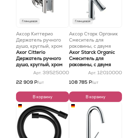
Глянцевая
Глянцевая
Аксор Киттерио
Аксор Старк Органик
Держатель ручного
Смеситель для
душа, круглый, хром
раковины, с двумя
Axor Citterio
рукоятками, 80, со
Axor Starck Organic
Держатель ручного
сливным гарнитуром,
Смеситель для
душа, круглый, хром
хром
раковины, с двумя
рукоятками, 80, со
39525000
12010000
Арт.
Арт.
сливным гарнитуром,
22 909 Р
108 785 Р
шт
шт
/
/
хром
В корзину
В корзину