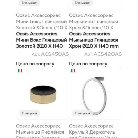
Глянцевая
Глянцевая
Оазис Аксессориес
Оазис Аксессориес
Мини Бокс Глянцевый
Мыльница Глянцевая
Золотой &Ослаш;110 X
Хром &Ослаш;110 X
H40 mm
Oasis Accessories
H40 mm
Oasis Accessories
Мини Бокс Глянцевый
Мыльница Глянцевая
Золотой Ø110 X H40
Хром Ø110 X H40 mm
mm
ACS45OAS
ACS42OAS
Арт.
Арт.
Цена по запросу
Цена по запросу
Глянцевая
Глянцевая
Оазис Аксессориес
Оазис Аксессориес
Мыльница Рифлёная
Круглый Держатель