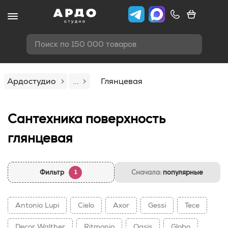
Поиск по 150 000 товаров
Ардостудио
...
Глянцевая
Сантехника поверхность
глянцевая
Фильтр
Сначала:
популярные
1
Antonio Lupi
Cielo
Axor
Gessi
Tece
Decor Walther
Ritmonio
Oasis
Globo