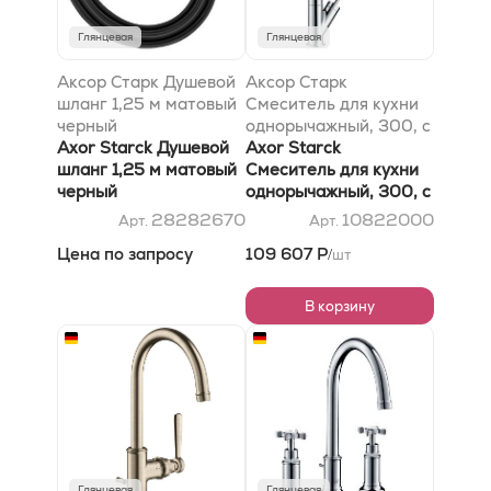
Глянцевая
Глянцевая
Аксор Старк Душевой
Аксор Старк
шланг 1,25 м матовый
Смеситель для кухни
черный
однорычажный, 300, с
Axor Starck Душевой
поворотным изливом,
Axor Starck
шланг 1,25 м матовый
хром
Смеситель для кухни
черный
однорычажный, 300, с
поворотным изливом,
28282670
10822000
Арт.
Арт.
хром
Цена по запросу
109 607 Р
шт
/
В корзину
Глянцевая
Глянцевая