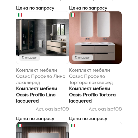
Цена по запросу
Цена по запросу
Глянцевая
Глянцевая
Комплект мебели
Комплект мебели
Оазис Профило Лино
Оазис Профило
лаккверед
Тортора лаккверед
140x51.5x200см
Комплект мебели
140x51.5x200см
Комплект мебели
Oasis Profilo Lino
Oasis Profilo Tortora
lacquered
lacquered
140x51.5x200см
140x51.5x200см
oasispf09
oasispf08
Арт.
Арт.
Цена по запросу
Цена по запросу