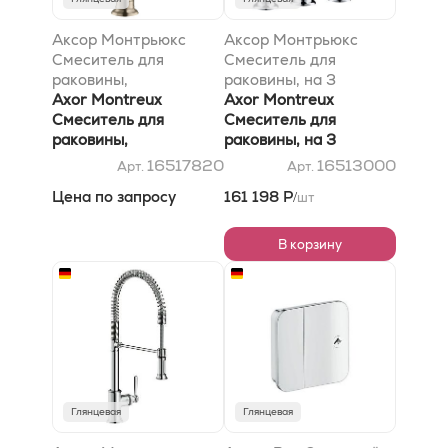
Аксор Монтрьюкс
Аксор Монтрьюкс
Смеситель для
Смеситель для
раковины,
раковины, на 3
однорычажный, 210, с
Axor Montreux
отверстия, 180, с
Axor Montreux
рычаговой рукояткой,
Смеситель для
крестообразными
Смеситель для
со сливным
раковины,
рукоятками, со
раковины, на 3
гарнитуром, матовый
однорычажный, 210, с
сливным гарнитуром,
отверстия, 180, с
16517820
16513000
Арт.
Арт.
никель
рычаговой рукояткой,
хром
крестообразными
Цена по запросу
161 198 Р
шт
/
со сливным
рукоятками, со
гарнитуром, матовый
сливным гарнитуром,
никель
хром
В корзину
Глянцевая
Глянцевая