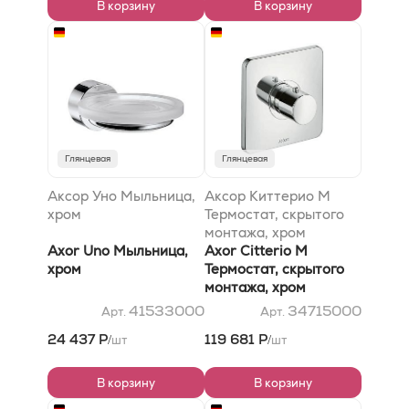
В корзину
В корзину
Глянцевая
Глянцевая
Аксор Уно Мыльница,
Аксор Киттерио M
хром
Термостат, скрытого
монтажа, хром
Axor Uno Мыльница,
Axor Citterio M
хром
Термостат, скрытого
монтажа, хром
41533000
34715000
Арт.
Арт.
24 437 Р
119 681 Р
шт
шт
/
/
В корзину
В корзину