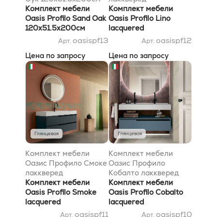
Комплект мебели
105x51.5x200см
Комплект мебели
Oasis Profilo Sand Oak
Oasis Profilo Lino
120x51.5x200см
lacquered
105x51.5x200см
oasispf13
oasispf12
Арт.
Арт.
Цена по запросу
Цена по запросу
Глянцевая
Глянцевая
Комплект мебели
Комплект мебели
Оазис Профило Смоке
Оазис Профило
лаккверед
Кобалто лаккверед
120x51.5x200см
Комплект мебели
120x51.5x220см
Комплект мебели
Oasis Profilo Smoke
Oasis Profilo Cobalto
lacquered
lacquered
120x51.5x200см
120x51.5x220см
oasispf11
oasispf10
Арт.
Арт.