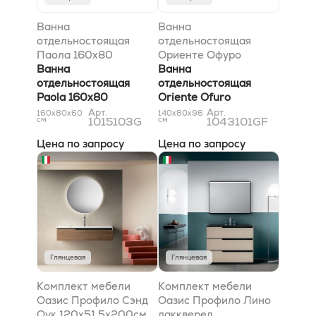
Ванна
Ванна
отдельностоящая
отдельностоящая
Паола 160x80
Ориенте Офуро
Ванна
Ванна
отдельностоящая
отдельностоящая
Paola 160x80
Oriente Ofuro
Арт.
Арт.
160x80x60
140x80x96
см
1015103G
см
1043101GF
Цена по запросу
Цена по запросу
Глянцевая
Глянцевая
Комплект мебели
Комплект мебели
Оазис Профило Сэнд
Оазис Профило Лино
Оук 120x51.5x200см
лаккверед