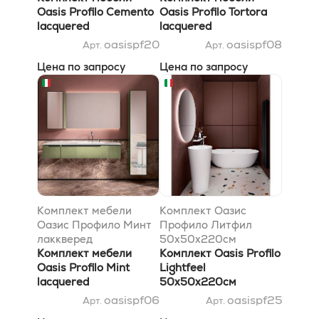
Oasis Profilo Cemento
Oasis Profilo Tortora
lacquered
lacquered
120x38x200см
140x51.5x200см
oasispf20
oasispf08
Арт.
Арт.
Цена по запросу
Цена по запросу
Комплект мебели
Комплект Оазис
Оазис Профило Минт
Профило Литфил
лаккверед
50x50x220см
155x51.5x200см
Комплект мебели
Комплект Oasis Profilo
Oasis Profilo Mint
Lightfeel
lacquered
50x50x220см
155x51.5x200см
oasispf06
oasispf25
Арт.
Арт.