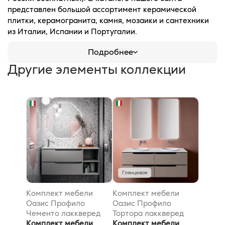
представлен большой ассортимент керамической
плитки, керамогранита, камня, мозаики и сантехники
из Италии, Испании и Португалии.
Подробнее
Другие элементы коллекции
Глянцевая
Комплект мебели
Комплект мебели
Оазис Профило
Оазис Профило
Чементо лаккверед
Тортора лаккверед
120x38x200см
Комплект мебели
140x51.5x200см
Комплект мебели