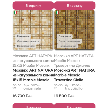
В корзину
В корзину
Глянцевая
Глянцевая
Лаппатированная
Лаппатированная
Полированная
Полированная
Мозаика АРТ НАТУРА
Мозаика АРТ НАТУРА
из натурального камня
Марбл Мозаик
15x15 Марбл Мозаик
Травертино Джалло
Оникс Мьеле
Мозаика ART NATURA
30,5x30,5
Мозаика ART NATURA
305x305
из натурального камня
Marble Mosaic
15x15 Marble Mosaic
Travertino Giallo
Onix Miele 305x305
mm-
30,5x30,5
mm-
Арт.
Арт.
30x30
30x30
см
onixmiele
см
travgiallo
16 700 Р
16 500 Р
м2
м2
/
/
В корзину
В корзину