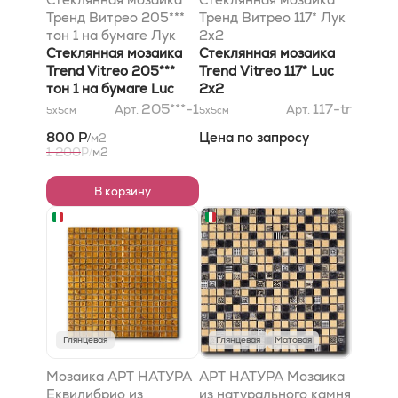
Тренд Витрео 205***
Тренд Витрео 117* Лук
тон 1 на бумаге Лук
2x2
2x2
Стеклянная мозаика
Стеклянная мозаика
Trend Vitreo 205***
Trend Vitreo 117* Luc
тон 1 на бумаге Luc
2x2
2x2
205***-1
117-tr
Арт.
Арт.
5x5
см
5x5
см
800 Р
Цена по запросу
м2
/
1 200
Р
м2
/
В корзину
Глянцевая
Глянцевая
Матовая
Мозаика АРТ НАТУРА
АРТ НАТУРА Мозаика
Еквилибрио из
из натурального камня