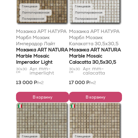
Глянцевая
Глянцевая
Лаппатированная
Лаппатированная
Полированная
Полированная
Мозаика АРТ НАТУРА
Мозаика АРТ НАТУРА
Марбл Мозаик
Марбл Мозаик
Имперадор Лайт
Калакатта 30,5x30,5
30,5x30,5
Мозаика ART NATURA
Мозаика ART NATURA
Marble Mosaic
Marble Mosaic
Imperador Light
Calacatta 30,5x30,5
30,5x30,5
mm-
mm-
Арт.
Арт.
30x30
30x30
см
imperlight
см
calacatta
13 000 Р
17 000 Р
м2
м2
/
/
В корзину
В корзину
Глянцевая
Глянцевая