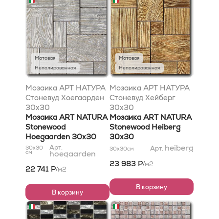
Матовая
Матовая
Неполированная
Неполированная
Мозаика АРТ НАТУРА
Мозаика АРТ НАТУРА
Стоневуд Хоегаарден
Стоневуд Хейберг
30x30
30x30
Мозаика ART NATURA
Мозаика ART NATURA
Stonewood
Stonewood Heiberg
Hoegaarden 30x30
30x30
heiberg
Арт.
30x30
Арт.
30x30
см
см
hoegaarden
23 983 Р
м2
/
22 741 Р
м2
/
В корзину
В корзину