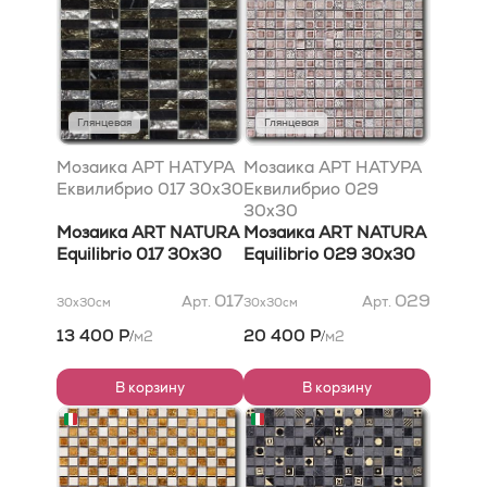
Глянцевая
Глянцевая
Мозаика АРТ НАТУРА
Мозаика АРТ НАТУРА
Еквилибрио 017 30x30
Еквилибрио 029
30x30
Мозаика ART NATURA
Мозаика ART NATURA
Equilibrio 017 30x30
Equilibrio 029 30x30
017
029
Арт.
Арт.
30x30
см
30x30
см
13 400 Р
20 400 Р
м2
м2
/
/
В корзину
В корзину