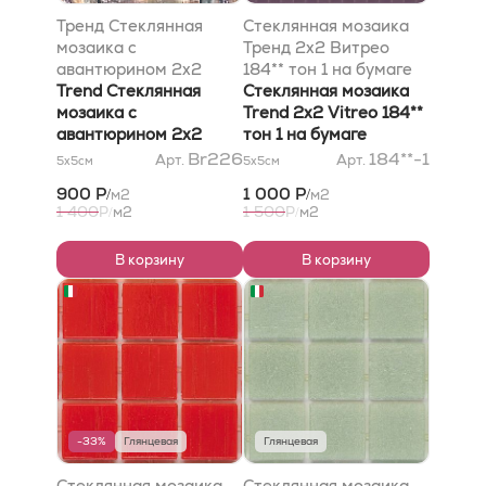
Тренд Стеклянная
Стеклянная мозаика
мозаика с
Тренд 2x2 Витрео
авантюрином 2x2
184** тон 1 на бумаге
Брилланте Опале 262
Trend Стеклянная
Стеклянная мозаика
сетка 316х316
мозаика с
Trend 2x2 Vitreo 184**
авантюрином 2x2
тон 1 на бумаге
Brillante Opale 226
Br226
184**-1
Арт.
Арт.
5x5
см
5x5
см
сетка 316х316
900 Р
1 000 Р
м2
м2
/
/
1 400
1 500
Р
м2
Р
м2
/
/
В корзину
В корзину
-33%
Глянцевая
Глянцевая
Стеклянная мозаика
Стеклянная мозаика