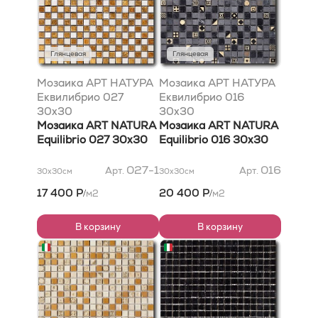
Глянцевая
Глянцевая
Мозаика АРТ НАТУРА
Мозаика АРТ НАТУРА
Еквилибрио 027
Еквилибрио 016
30x30
30x30
Мозаика ART NATURA
Мозаика ART NATURA
Equilibrio 027 30x30
Equilibrio 016 30x30
027-1
016
Арт.
Арт.
30x30
см
30x30
см
17 400 Р
20 400 Р
м2
м2
/
/
В корзину
В корзину