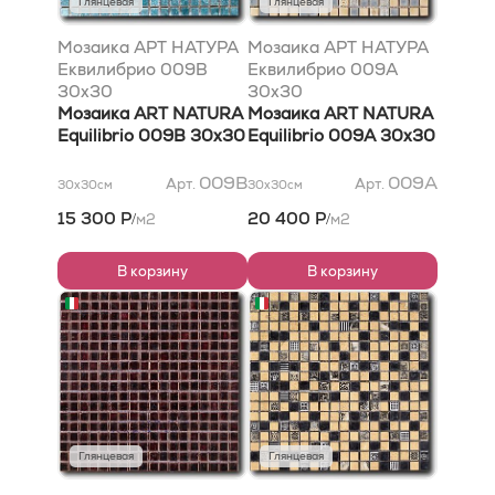
Глянцевая
Глянцевая
Мозаика АРТ НАТУРА
Мозаика АРТ НАТУРА
Еквилибрио 009B
Еквилибрио 009A
30x30
30x30
Мозаика ART NATURA
Мозаика ART NATURA
Equilibrio 009B 30x30
Equilibrio 009A 30x30
009B
009A
Арт.
Арт.
30x30
см
30x30
см
15 300 Р
20 400 Р
м2
м2
/
/
В корзину
В корзину
Глянцевая
Глянцевая