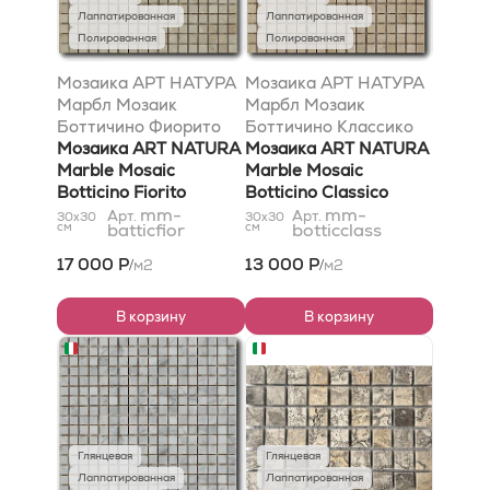
Лаппатированная
Лаппатированная
Полированная
Полированная
Мозаика АРТ НАТУРА
Мозаика АРТ НАТУРА
Марбл Мозаик
Марбл Мозаик
Боттичино Фиорито
Боттичино Классико
30,5x30,5
Мозаика ART NATURA
30,5x30,5
Мозаика ART NATURA
Marble Mosaic
Marble Mosaic
Botticino Fiorito
Botticino Classico
30,5x30,5
mm-
30,5x30,5
mm-
Арт.
Арт.
30x30
30x30
см
batticfior
см
botticclass
17 000 Р
13 000 Р
м2
м2
/
/
В корзину
В корзину
Глянцевая
Глянцевая
Лаппатированная
Лаппатированная