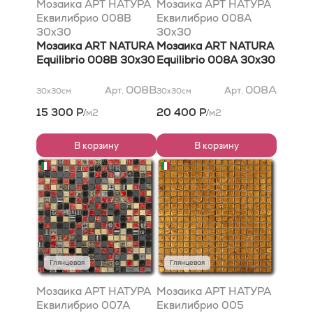
Мозаика АРТ НАТУРА
Мозаика АРТ НАТУРА
Еквилибрио 008B
Еквилибрио 008A
30x30
30x30
Мозаика ART NATURA
Мозаика ART NATURA
Equilibrio 008B 30x30
Equilibrio 008A 30x30
008B
008A
Арт.
Арт.
30x30
см
30x30
см
15 300 Р
20 400 Р
м2
м2
/
/
В корзину
В корзину
Глянцевая
Глянцевая
Мозаика АРТ НАТУРА
Мозаика АРТ НАТУРА
Еквилибрио 007A
Еквилибрио 005