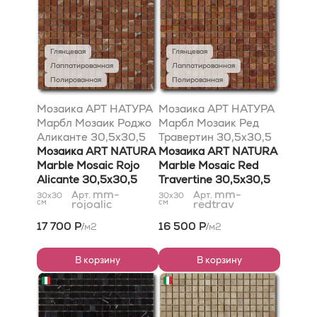
Глянцевая
Глянцевая
Лаппатированная
Лаппатированная
Полированная
Полированная
Мозаика АРТ НАТУРА
Мозаика АРТ НАТУРА
Марбл Мозаик Роджо
Марбл Мозаик Ред
Аликанте 30,5x30,5
Травертин 30,5x30,5
Мозаика ART NATURA
Мозаика ART NATURA
Marble Mosaic Rojo
Marble Mosaic Red
Alicante 30,5x30,5
Travertine 30,5x30,5
mm-
mm-
Арт.
Арт.
30x30
30x30
см
rojoalic
см
redtrav
17 700 Р
16 500 Р
м2
м2
/
/
В корзину
В корзину