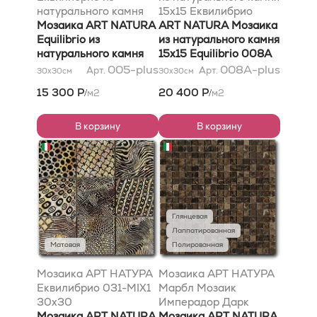
натурального камня
15x15 Еквилибрио
005 Плюс 30x30
Мозаика ART NATURA
008A Плюс 300x300
ART NATURA Мозаика
Equilibrio из
из натурального камня
натурального камня
15x15 Equilibrio 008A
005 plus 30x30
Plus 300x300
005-plus
008A-plus
Арт.
Арт.
30x30
см
30x30
см
15 300 Р
20 400 Р
м2
м2
/
/
В корзину
В корзину
Глянцевая
Лаппатированная
Матовая
Полированная
Мозаика АРТ НАТУРА
Мозаика АРТ НАТУРА
Еквилибрио 031-MIX1
Марбл Мозаик
30x30
Имперадор Дарк
Мозаика ART NATURA
30,5x30,5
Мозаика ART NATURA