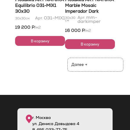
Equilibrio 031-MIX1
Marble Mosaic
30x30
Imperador Dark
30,5x30,5
mm-
031-MIX1
Арт.
Арт.
30x30
30x30
см
см
darkimper
19 200 Р
м2
/
16 000 Р
м2
/
В корзину
В корзину
Далее →
г. Москва
ул. Дениса Давыдова 4
8
495
023-77-75