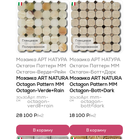
Глянцевая
Глянцевая
Полированная
Полированная
Мозаика АРТ НАТУРА
Мозаика АРТ НАТУРА
Октагон Паттерн MM
Октагон Паттерн MM
Октагон-Верде+Рейн
Октагон-Ботт+Дарк
30,5x30,5
Мозаика ART NATURA
30,5x30,5
Мозаика ART NATURA
Octagon Pattern MM
Octagon Pattern MM
Octagon-Verde+Rain
Octagon-Bott+Dark
30,5x30,5
mm-
30,5x30,5
mm-
Арт.
Арт.
30x30
30x30
см
octagon-
см
octagon-
verde+rain
bott+dark
28 100 Р
18 100 Р
м2
м2
/
/
В корзину
В корзину