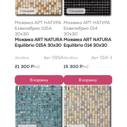
Глянцевая
Глянцевая
Мозаика АРТ НАТУРА
Мозаика АРТ НАТУРА
Еквилибрио 015A
Еквилибрио 014
30x30
30x30
Мозаика ART NATURA
Мозаика ART NATURA
Equilibrio 015A 30x30
Equilibrio 014 30x30
015A
014-1
Арт.
Арт.
30x30
см
30x30
см
21 300 Р
15 300 Р
м2
м2
/
/
В корзину
В корзину