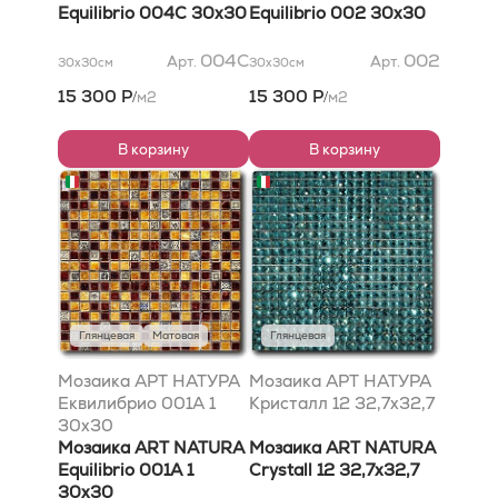
Equilibrio 004C 30x30
Equilibrio 002 30x30
004C
002
Арт.
Арт.
30x30
см
30x30
см
15 300 Р
15 300 Р
м2
м2
/
/
В корзину
В корзину
Глянцевая
Матовая
Глянцевая
Мозаика АРТ НАТУРА
Мозаика АРТ НАТУРА
Еквилибрио 001A 1
Кристалл 12 32,7x32,7
30x30
Мозаика ART NATURA
Мозаика ART NATURA
Equilibrio 001A 1
Crystall 12 32,7x32,7
30x30