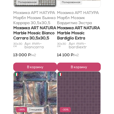
Полированная
Полированная
Мозаика АРТ НАТУРА
Мозаика АРТ НАТУРА
Марбл Мозаик Бьянко
Марбл Мозаик
Каррара 30,5x30,5
Бардиглио Экстра
Мозаика ART NATURA
30,5x30,5
Мозаика ART NATURA
Marble Mosaic Bianco
Marble Mosaic
Carrara 30,5x30,5
Bardiglio Extra
mm-
30,5x30,5
mm-
Арт.
Арт.
30x30
30x30
см
biancarra
см
bardiextr
13 000 Р
14 100 Р
м2
м2
/
/
В корзину
В корзину
-36%
Глянцевая
-33%