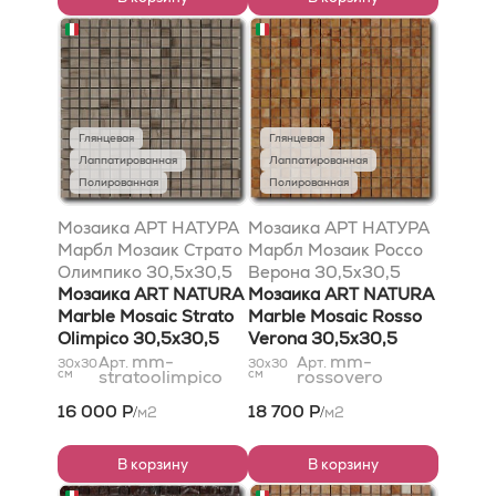
Глянцевая
Глянцевая
Лаппатированная
Лаппатированная
Полированная
Полированная
Мозаика АРТ НАТУРА
Мозаика АРТ НАТУРА
Марбл Мозаик Страто
Марбл Мозаик Россо
Олимпико 30,5x30,5
Верона 30,5x30,5
Мозаика ART NATURA
Мозаика ART NATURA
Marble Mosaic Strato
Marble Mosaic Rosso
Olimpico 30,5x30,5
Verona 30,5x30,5
mm-
mm-
Арт.
Арт.
30x30
30x30
см
stratoolimpico
см
rossovero
16 000 Р
18 700 Р
м2
м2
/
/
В корзину
В корзину