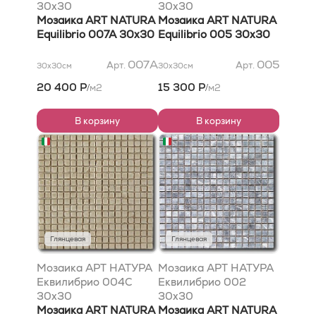
30x30
30x30
Мозаика ART NATURA
Мозаика ART NATURA
Equilibrio 007A 30x30
Equilibrio 005 30x30
007A
005
Арт.
Арт.
30x30
см
30x30
см
20 400 Р
15 300 Р
м2
м2
/
/
В корзину
В корзину
Глянцевая
Глянцевая
Мозаика АРТ НАТУРА
Мозаика АРТ НАТУРА
Еквилибрио 004C
Еквилибрио 002
30x30
30x30
Мозаика ART NATURA
Мозаика ART NATURA