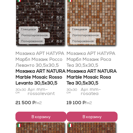
Глянцевая
Глянцевая
Лаппатированная
Лаппатированная
Полированная
Полированная
Мозаика АРТ НАТУРА
Мозаика АРТ НАТУРА
Марбл Мозаик Россо
Марбл Мозаик Роса
Леванто 30,5x30,5
Теа 30,5x30,5
Мозаика ART NATURA
Мозаика ART NATURA
Marble Mosaic Rosso
Marble Mosaic Rosa
Levanto 30,5x30,5
Tea 30,5x30,5
mm-
mm-
Арт.
Арт.
30x30
30x30
см
rossolevant
см
rosatea
21 500 Р
19 100 Р
м2
м2
/
/
В корзину
В корзину