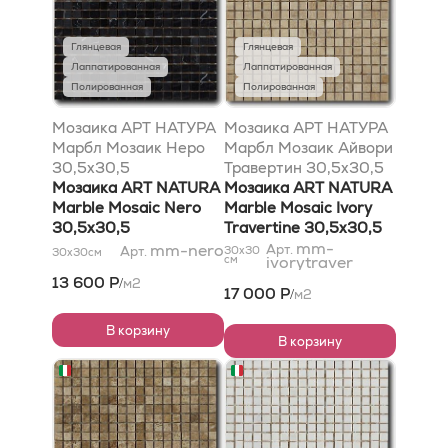
Глянцевая
Глянцевая
Лаппатированная
Лаппатированная
Полированная
Полированная
Мозаика АРТ НАТУРА
Мозаика АРТ НАТУРА
Марбл Мозаик Неро
Марбл Мозаик Айвори
30,5x30,5
Травертин 30,5x30,5
Мозаика ART NATURA
Мозаика ART NATURA
Marble Mosaic Nero
Marble Mosaic Ivory
30,5x30,5
Travertine 30,5x30,5
mm-
mm-nero
Арт.
Арт.
30x30
30x30
см
см
ivorytraver
13 600 Р
м2
/
17 000 Р
м2
/
В корзину
В корзину