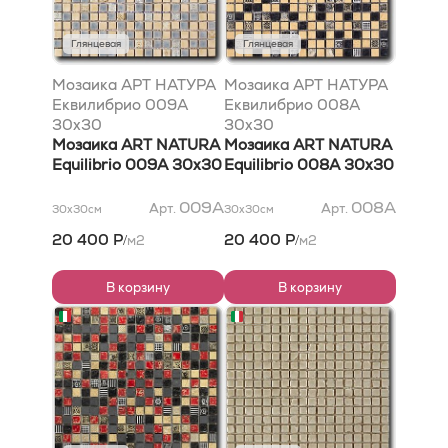
Глянцевая
Глянцевая
Мозаика АРТ НАТУРА
Мозаика АРТ НАТУРА
Еквилибрио 009A
Еквилибрио 008A
30x30
30x30
Мозаика ART NATURA
Мозаика ART NATURA
Equilibrio 009A 30x30
Equilibrio 008A 30x30
009A
008A
Арт.
Арт.
30x30
см
30x30
см
20 400 Р
20 400 Р
м2
м2
/
/
В корзину
В корзину