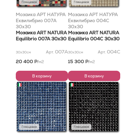
Глянцевая
Глянцевая
Мозаика АРТ НАТУРА
Мозаика АРТ НАТУРА
Еквилибрио 007A
Еквилибрио 004C
30x30
30x30
Мозаика ART NATURA
Мозаика ART NATURA
Equilibrio 007A 30x30
Equilibrio 004C 30x30
007A
004C
Арт.
Арт.
30x30
см
30x30
см
20 400 Р
15 300 Р
м2
м2
/
/
В корзину
В корзину
Глянцевая
Глянцевая