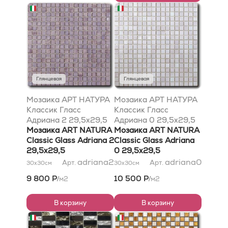
Глянцевая
Глянцевая
Мозаика АРТ НАТУРА
Мозаика АРТ НАТУРА
Классик Гласс
Классик Гласс
Адриана 2 29,5x29,5
Адриана 0 29,5x29,5
Мозаика ART NATURA
Мозаика ART NATURA
Classic Glass Adriana 2
Classic Glass Adriana
29,5x29,5
0 29,5x29,5
adriana2
adriana0
Арт.
Арт.
30x30
см
30x30
см
9 800 Р
10 500 Р
м2
м2
/
/
В корзину
В корзину