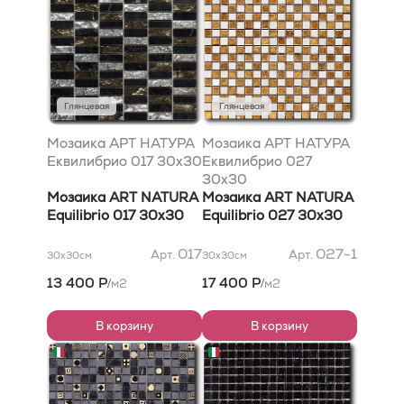
Глянцевая
Глянцевая
Мозаика АРТ НАТУРА
Мозаика АРТ НАТУРА
Еквилибрио 017 30x30
Еквилибрио 027
30x30
Мозаика ART NATURA
Мозаика ART NATURA
Equilibrio 017 30x30
Equilibrio 027 30x30
017
027-1
Арт.
Арт.
30x30
см
30x30
см
13 400 Р
17 400 Р
м2
м2
/
/
В корзину
В корзину