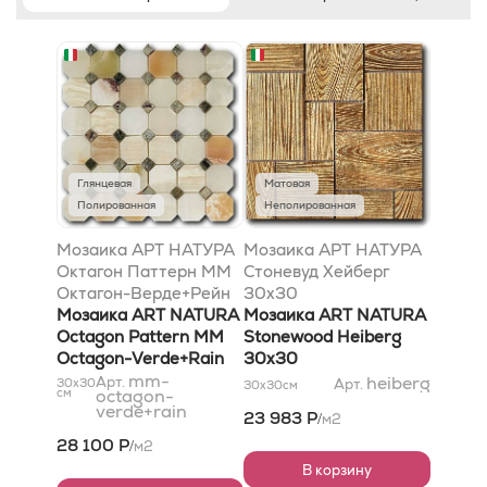
Глянцевая
Матовая
Полированная
Неполированная
Мозаика АРТ НАТУРА
Мозаика АРТ НАТУРА
Октагон Паттерн MM
Стоневуд Хейберг
Октагон-Верде+Рейн
30x30
30,5x30,5
Мозаика ART NATURA
Мозаика ART NATURA
Octagon Pattern MM
Stonewood Heiberg
Octagon-Verde+Rain
30x30
30,5x30,5
mm-
heiberg
Арт.
30x30
Арт.
30x30
см
см
octagon-
verde+rain
23 983 Р
м2
/
28 100 Р
м2
/
В корзину