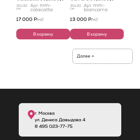
mm-
mm-
Арт.
Арт.
30x30
30x30
см
calacatta
см
biancarra
17 000 Р
13 000 Р
м2
м2
/
/
В корзину
В корзину
Далее →
г. Москва
ул. Дениса Давыдова 4
8
495
023-77-75