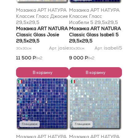
Мозаика АРТ НАТУРА
Мозаика АРТ НАТУРА
Классик Гласс Джосие
Классик Гласс
29,5x29,5
Исабели 5 29,5x29,5
Мозаика ART NATURA
Мозаика ART NATURA
Classic Glass Josie
Classic Glass Isabeli 5
29,5x29,5
29,5x29,5
josie
isabeli5
Арт.
Арт.
30x30
см
30x30
см
11 500 Р
9 000 Р
м2
м2
/
/
В корзину
В корзину
Глянцевая
Глянцевая
Мозаика АРТ НАТУРА
Мозаика АРТ НАТУРА