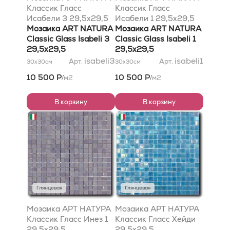
Классик Гласс
Классик Гласс
Исабели 3 29,5x29,5
Исабели 1 29,5x29,5
Мозаика ART NATURA
Мозаика ART NATURA
Classic Glass Isabeli 3
Classic Glass Isabeli 1
29,5x29,5
29,5x29,5
isabeli3
isabeli1
Арт.
Арт.
30x30
см
30x30
см
10 500 Р
10 500 Р
м2
м2
/
/
В корзину
В корзину
Глянцевая
Глянцевая
Мозаика АРТ НАТУРА
Мозаика АРТ НАТУРА
Классик Гласс Инез 1
Классик Гласс Хейди
29,5x29,5
29,5x29,5