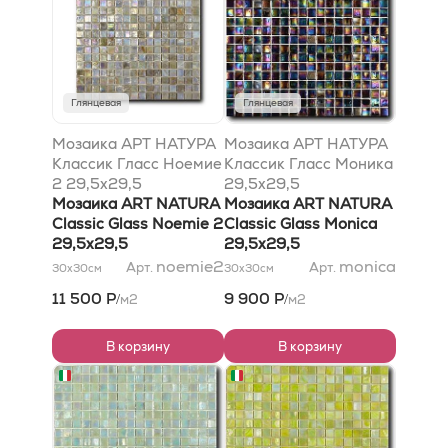
Глянцевая
Глянцевая
Мозаика АРТ НАТУРА
Мозаика АРТ НАТУРА
Классик Гласс Ноемие
Классик Гласс Моника
2 29,5x29,5
29,5x29,5
Мозаика ART NATURA
Мозаика ART NATURA
Classic Glass Noemie 2
Classic Glass Monica
29,5x29,5
29,5x29,5
noemie2
monica
Арт.
Арт.
30x30
см
30x30
см
11 500 Р
9 900 Р
м2
м2
/
/
В корзину
В корзину