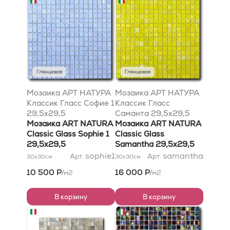
Глянцевая
Глянцевая
Мозаика АРТ НАТУРА
Мозаика АРТ НАТУРА
Классик Гласс Софие 1
Классик Гласс
29,5x29,5
Саманта 29,5x29,5
Мозаика ART NATURA
Мозаика ART NATURA
Classic Glass Sophie 1
Classic Glass
29,5x29,5
Samantha 29,5x29,5
sophie1
samantha
Арт.
Арт.
30x30
см
30x30
см
10 500 Р
16 000 Р
м2
м2
/
/
В корзину
В корзину