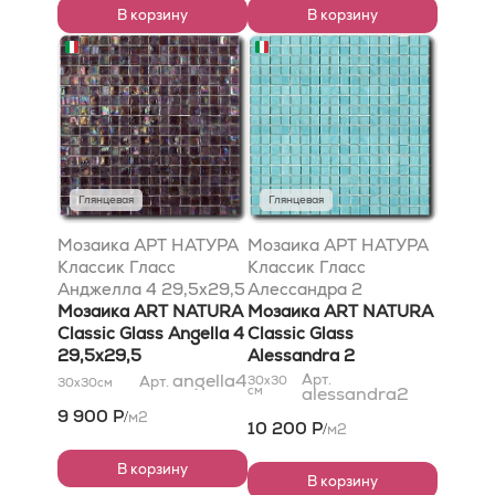
В корзину
В корзину
Глянцевая
Глянцевая
Мозаика АРТ НАТУРА
Мозаика АРТ НАТУРА
Классик Гласс
Классик Гласс
Анджелла 4 29,5x29,5
Алессандра 2
Мозаика ART NATURA
29,5x29,5
Мозаика ART NATURA
Classic Glass Angella 4
Classic Glass
29,5x29,5
Alessandra 2
29,5x29,5
angella4
Арт.
Арт.
30x30
30x30
см
см
alessandra2
9 900 Р
м2
/
10 200 Р
м2
/
В корзину
В корзину