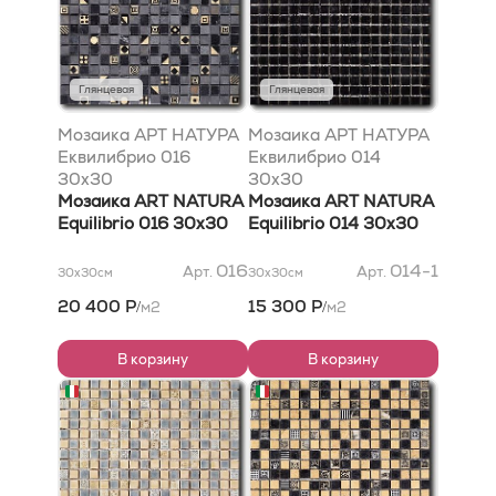
Глянцевая
Глянцевая
Мозаика АРТ НАТУРА
Мозаика АРТ НАТУРА
Еквилибрио 016
Еквилибрио 014
30x30
30x30
Мозаика ART NATURA
Мозаика ART NATURA
Equilibrio 016 30x30
Equilibrio 014 30x30
016
014-1
Арт.
Арт.
30x30
см
30x30
см
20 400 Р
15 300 Р
м2
м2
/
/
В корзину
В корзину