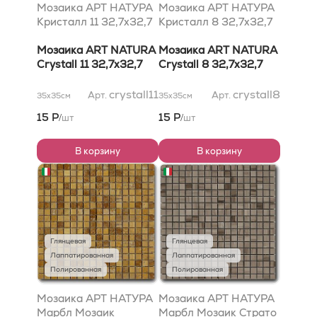
Мозаика АРТ НАТУРА
Мозаика АРТ НАТУРА
Кристалл 11 32,7x32,7
Кристалл 8 32,7x32,7
Мозаика ART NATURA
Мозаика ART NATURA
Crystall 11 32,7x32,7
Crystall 8 32,7x32,7
crystall11
crystall8
Арт.
Арт.
35x35
см
35x35
см
15 Р
15 Р
шт
шт
/
/
В корзину
В корзину
Глянцевая
Глянцевая
Лаппатированная
Лаппатированная
Полированная
Полированная
Мозаика АРТ НАТУРА
Мозаика АРТ НАТУРА
Марбл Мозаик
Марбл Мозаик Страто