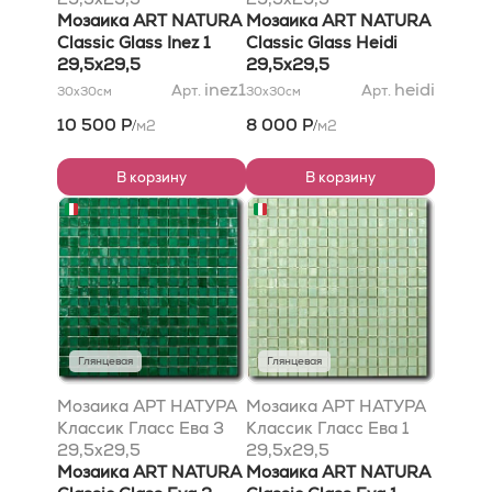
Мозаика ART NATURA
Мозаика ART NATURA
Classic Glass Inez 1
Classic Glass Heidi
29,5x29,5
29,5x29,5
inez1
heidi
Арт.
Арт.
30x30
см
30x30
см
10 500 Р
8 000 Р
м2
м2
/
/
В корзину
В корзину
Глянцевая
Глянцевая
Мозаика АРТ НАТУРА
Мозаика АРТ НАТУРА
Классик Гласс Ева 3
Классик Гласс Ева 1
29,5x29,5
29,5x29,5
Мозаика ART NATURA
Мозаика ART NATURA