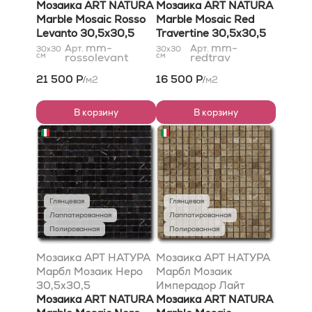
Мозаика ART NATURA
Мозаика ART NATURA
Marble Mosaic Rosso
Marble Mosaic Red
Levanto 30,5x30,5
Travertine 30,5x30,5
mm-
mm-
Арт.
Арт.
30x30
30x30
см
rossolevant
см
redtrav
21 500 Р
16 500 Р
м2
м2
/
/
В корзину
В корзину
Глянцевая
Глянцевая
Лаппатированная
Лаппатированная
Полированная
Полированная
Мозаика АРТ НАТУРА
Мозаика АРТ НАТУРА
Марбл Мозаик Неро
Марбл Мозаик
30,5x30,5
Имперадор Лайт
Мозаика ART NATURA
30,5x30,5
Мозаика ART NATURA