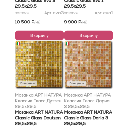
Classic Glass Eva 3
Classic Glass Eva 1
29,5x29,5
29,5x29,5
eva3
eva1
Арт.
Арт.
30x30
см
30x30
см
10 500 Р
9 900 Р
м2
м2
/
/
В корзину
В корзину
Глянцевая
Глянцевая
Мозаика АРТ НАТУРА
Мозаика АРТ НАТУРА
Классик Гласс Дутзен
Классик Гласс Дариа
29,5x29,5
3 29,5x29,5
Мозаика ART NATURA
Мозаика ART NATURA
Classic Glass Doutzen
Classic Glass Daria 3
29,5x29,5
29,5x29,5