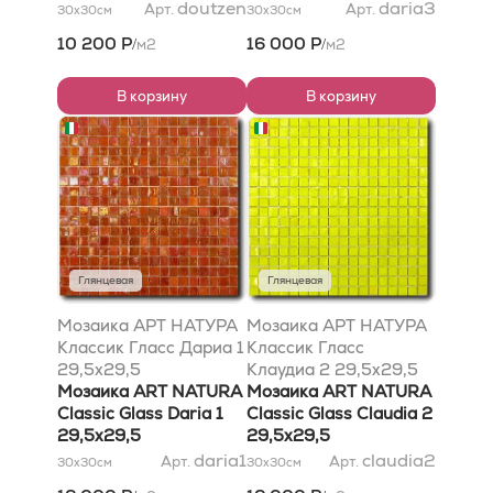
doutzen
daria3
Арт.
Арт.
30x30
см
30x30
см
10 200 Р
16 000 Р
м2
м2
/
/
В корзину
В корзину
Глянцевая
Глянцевая
Мозаика АРТ НАТУРА
Мозаика АРТ НАТУРА
Классик Гласс Дариа 1
Классик Гласс
29,5x29,5
Клаудиа 2 29,5x29,5
Мозаика ART NATURA
Мозаика ART NATURA
Classic Glass Daria 1
Classic Glass Claudia 2
29,5x29,5
29,5x29,5
daria1
claudia2
Арт.
Арт.
30x30
см
30x30
см