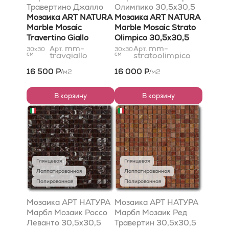
Травертино Джалло
Олимпико 30,5x30,5
30,5x30,5
Мозаика ART NATURA
Мозаика ART NATURA
Marble Mosaic
Marble Mosaic Strato
Travertino Giallo
Olimpico 30,5x30,5
30,5x30,5
mm-
mm-
Арт.
Арт.
30x30
30x30
см
travgiallo
см
stratoolimpico
16 500 Р
16 000 Р
м2
м2
/
/
В корзину
В корзину
Глянцевая
Глянцевая
Лаппатированная
Лаппатированная
Полированная
Полированная
Мозаика АРТ НАТУРА
Мозаика АРТ НАТУРА
Марбл Мозаик Россо
Марбл Мозаик Ред
Леванто 30,5x30,5
Травертин 30,5x30,5