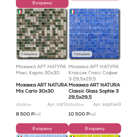
В корзину
Глянцевая
Глянцевая
Мозаика АРТ НАТУРА
Мозаика АРТ НАТУРА
Микс Карло 30x30
Классик Гласс Софие
3 29,5x29,5
Мозаика ART NATURA
Мозаика ART NATURA
Mix Carlo 30x30
Classic Glass Sophie 3
29,5x29,5
carlo
sophie3
Арт.
Арт.
30x30
см
30x30
см
8 500 Р
10 500 Р
м2
м2
/
/
В корзину
В корзину