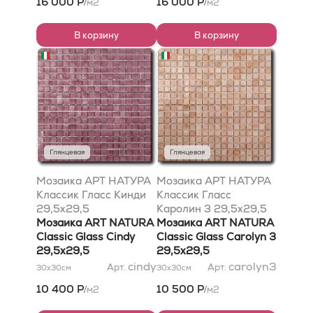
16 000 Р
16 000 Р
м2
м2
/
/
В корзину
В корзину
Глянцевая
Глянцевая
Мозаика АРТ НАТУРА
Мозаика АРТ НАТУРА
Классик Гласс Кинди
Классик Гласс
29,5x29,5
Каролин 3 29,5x29,5
Мозаика ART NATURA
Мозаика ART NATURA
Classic Glass Cindy
Classic Glass Carolyn 3
29,5x29,5
29,5x29,5
cindy
carolyn3
Арт.
Арт.
30x30
см
30x30
см
10 400 Р
10 500 Р
м2
м2
/
/