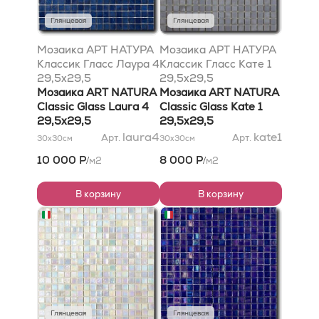
Глянцевая
Глянцевая
Мозаика АРТ НАТУРА
Мозаика АРТ НАТУРА
Классик Гласс Лаура 4
Классик Гласс Кате 1
29,5x29,5
29,5x29,5
Мозаика ART NATURA
Мозаика ART NATURA
Classic Glass Laura 4
Classic Glass Kate 1
29,5x29,5
29,5x29,5
laura4
kate1
Арт.
Арт.
30x30
см
30x30
см
10 000 Р
8 000 Р
м2
м2
/
/
В корзину
В корзину
Глянцевая
Глянцевая