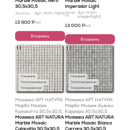
Marble Mosaic Nero
Marble Mosaic
30,5x30,5
Imperador Light
30,5x30,5
mm-
mm-nero
Арт.
Арт.
30x30
30x30
см
см
imperlight
13 600 Р
м2
/
13 000 Р
м2
/
В корзину
В корзину
Глянцевая
Глянцевая
Лаппатированная
Лаппатированная
Полированная
Полированная
Мозаика АРТ НАТУРА
Мозаика АРТ НАТУРА
Марбл Мозаик
Марбл Мозаик Бьянко
Калакатта 30,5x30,5
Каррара 30,5x30,5
Мозаика ART NATURA
Мозаика ART NATURA
Marble Mosaic
Marble Mosaic Bianco
Calacatta 30,5x30,5
Carrara 30,5x30,5