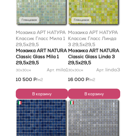
Глянцевая
Глянцевая
Мозаика АРТ НАТУРА
Мозаика АРТ НАТУРА
Классик Гласс Мила 1
Классик Гласс Линда
29,5x29,5
3 29,5x29,5
Мозаика ART NATURA
Мозаика ART NATURA
Classic Glass Mila 1
Classic Glass Linda 3
29,5x29,5
29,5x29,5
mila1
linda3
Арт.
Арт.
30x30
см
30x30
см
10 500 Р
16 000 Р
м2
м2
/
/
В корзину
В корзину