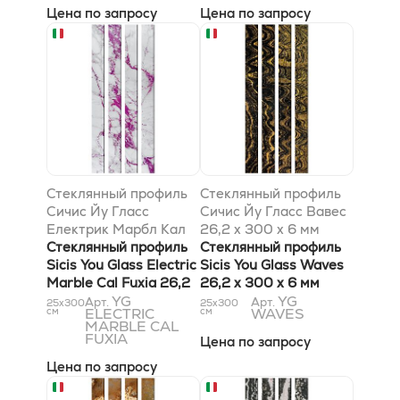
Цена по запросу
Цена по запросу
Стеклянный профиль
Стеклянный профиль
Сичис Йу Гласс
Сичис Йу Гласс Вавес
Електрик Марбл Кал
26,2 x 300 x 6 мм
Фуксиа 26,2 x 300 x 6
Стеклянный профиль
Стеклянный профиль
мм
Sicis You Glass Electric
Sicis You Glass Waves
Marble Cal Fuxia 26,2
26,2 x 300 x 6 мм
x 300 x 6 мм
YG
YG
Арт.
Арт.
25x300
25x300
см
ELECTRIC
см
WAVES
MARBLE CAL
FUXIA
Цена по запросу
Цена по запросу