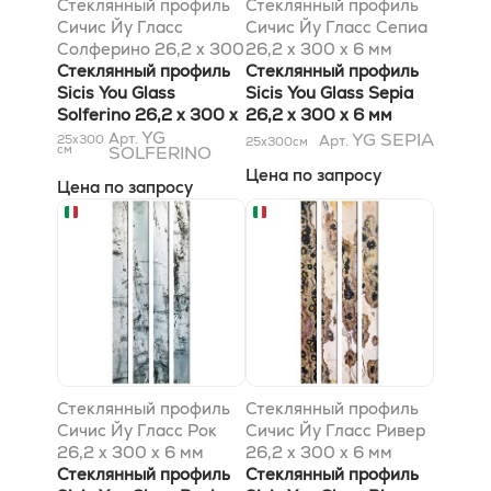
Стеклянный профиль
Стеклянный профиль
Сичис Йу Гласс
Сичис Йу Гласс Сепиа
Солферино 26,2 x 300
26,2 x 300 x 6 мм
x 6 мм
Стеклянный профиль
Стеклянный профиль
Sicis You Glass
Sicis You Glass Sepia
Solferino 26,2 x 300 x
26,2 x 300 x 6 мм
6 мм
YG
YG SEPIA
Арт.
25x300
Арт.
25x300
см
см
SOLFERINO
Цена по запросу
Цена по запросу
Стеклянный профиль
Стеклянный профиль
Сичис Йу Гласс Рок
Сичис Йу Гласс Ривер
26,2 x 300 x 6 мм
26,2 x 300 x 6 мм
Стеклянный профиль
Стеклянный профиль