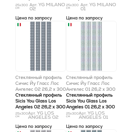
YG MILANO
YG MILANO
Арт.
Арт.
25x300
25x300
см
02
см
01
Цена по запросу
Цена по запросу
Стеклянный профиль
Стеклянный профиль
Сичис Йу Гласс Лос
Сичис Йу Гласс Лос
Ангелес 02 26,2 x 300
Ангелес 01 26,2 x 300
x 6 мм
Стеклянный профиль
x 6 мм
Стеклянный профиль
Sicis You Glass Los
Sicis You Glass Los
Angeles 02 26,2 x 300
Angeles 01 26,2 x 300
x 6 мм
YG LOS
x 6 мм
YG LOS
Арт.
Арт.
25x300
25x300
см
ANGELES 02
см
ANGELES 01
Цена по запросу
Цена по запросу