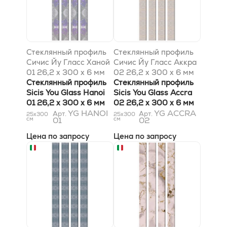
Стеклянный профиль
Стеклянный профиль
Сичис Йу Гласс Ханой
Сичис Йу Гласс Аккра
01 26,2 x 300 x 6 мм
02 26,2 x 300 x 6 мм
Стеклянный профиль
Стеклянный профиль
Sicis You Glass Hanoi
Sicis You Glass Accra
01 26,2 x 300 x 6 мм
02 26,2 x 300 x 6 мм
YG HANOI
YG ACCRA
Арт.
Арт.
25x300
25x300
см
01
см
02
Цена по запросу
Цена по запросу