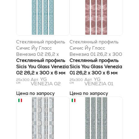
Стеклянный профиль
Стеклянный профиль
Сичис Йу Гласс
Сичис Йу Гласс
Венезиа 02 26,2 x
Венезиа 01 26,2 x 300
300 x 6 мм
Стеклянный профиль
x 6 мм
Стеклянный профиль
Sicis You Glass Venezia
Sicis You Glass Venezia
02 26,2 x 300 x 6 мм
01 26,2 x 300 x 6 мм
YG
YG
Арт.
Арт.
25x300
25x300
см
VENEZIA 02
см
VENEZIA 01
Цена по запросу
Цена по запросу