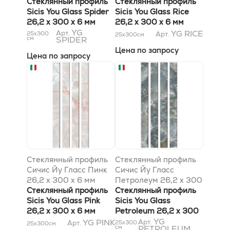
мм
Стеклянный профиль
Стеклянный профиль
Sicis You Glass Spider
Sicis You Glass Rice
26,2 x 300 x 6 мм
26,2 x 300 x 6 мм
YG
YG RICE
Арт.
25x300
Арт.
25x300
см
см
SPIDER
Цена по запросу
Цена по запросу
Стеклянный профиль
Стеклянный профиль
Сичис Йу Гласс Пинк
Сичис Йу Гласс
26,2 x 300 x 6 мм
Петролеум 26,2 x 300
Стеклянный профиль
x 6 мм
Стеклянный профиль
Sicis You Glass Pink
Sicis You Glass
26,2 x 300 x 6 мм
Petroleum 26,2 x 300
x 6 мм
YG
YG PINK
Арт.
Арт.
25x300
25x300
см
см
PETROLEUM