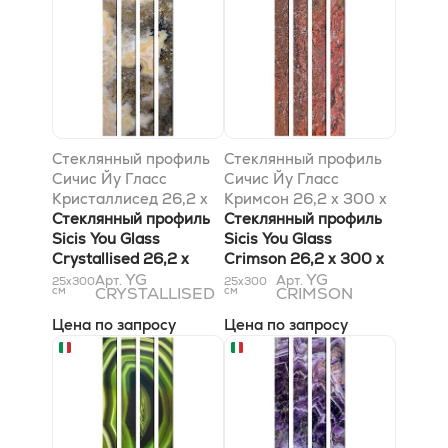
Стеклянный профиль
Стеклянный профиль
Сичис Йу Гласс
Сичис Йу Гласс
Кристаллисед 26,2 x
Кримсон 26,2 x 300 x
300 x 6 мм
Стеклянный профиль
6 мм
Стеклянный профиль
Sicis You Glass
Sicis You Glass
Crystallised 26,2 x
Crimson 26,2 x 300 x
300 x 6 мм
YG
6 мм
YG
Арт.
Арт.
25x300
25x300
см
CRYSTALLISED
см
CRIMSON
Цена по запросу
Цена по запросу