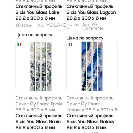
26,2 x 300 x 6 мм
26,2 x 300 x 6 мм
Стеклянный профиль
Стеклянный профиль
Sicis You Glass Lake
Sicis You Glass Lagoon
26,2 x 300 x 6 мм
26,2 x 300 x 6 мм
YG
YG LAKE
Арт.
Арт.
25x300
25x300
см
см
LAGOON
Цена по запросу
Цена по запросу
Стеклянный профиль
Стеклянный профиль
Сичис Йу Гласс Грайн
Сичис Йу Гласс
26,2 x 300 x 6 мм
Галакси 26,2 x 300 x 6
Стеклянный профиль
мм
Стеклянный профиль
Sicis You Glass Grain
Sicis You Glass Galaxy
26,2 x 300 x 6 мм
26,2 x 300 x 6 мм