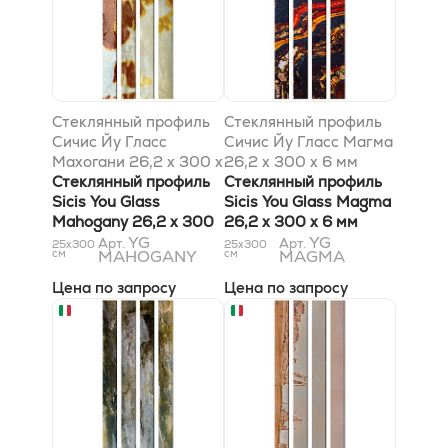
Стеклянный профиль
Стеклянный профиль
Сичис Йу Гласс
Сичис Йу Гласс Магма
Махогани 26,2 x 300 x
26,2 x 300 x 6 мм
6 мм
Стеклянный профиль
Стеклянный профиль
Sicis You Glass
Sicis You Glass Magma
Mahogany 26,2 x 300
26,2 x 300 x 6 мм
x 6 мм
YG
YG
Арт.
Арт.
25x300
25x300
см
MAHOGANY
см
MAGMA
Цена по запросу
Цена по запросу