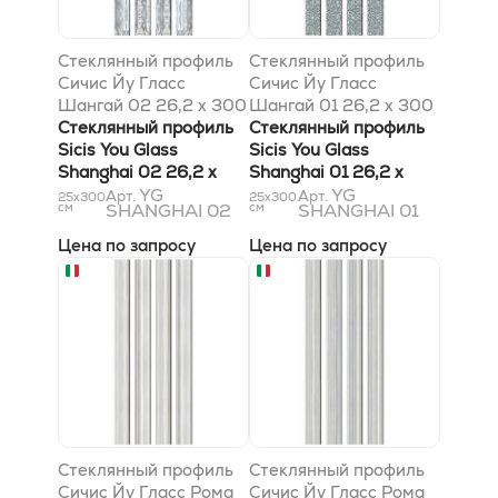
Стеклянный профиль
Стеклянный профиль
Сичис Йу Гласс
Сичис Йу Гласс
Шангай 02 26,2 x 300
Шангай 01 26,2 x 300
x 6 мм
Стеклянный профиль
x 6 мм
Стеклянный профиль
Sicis You Glass
Sicis You Glass
Shanghai 02 26,2 x
Shanghai 01 26,2 x
300 x 6 мм
YG
300 x 6 мм
YG
Арт.
Арт.
25x300
25x300
см
SHANGHAI 02
см
SHANGHAI 01
Цена по запросу
Цена по запросу
Стеклянный профиль
Стеклянный профиль
Сичис Йу Гласс Рома
Сичис Йу Гласс Рома