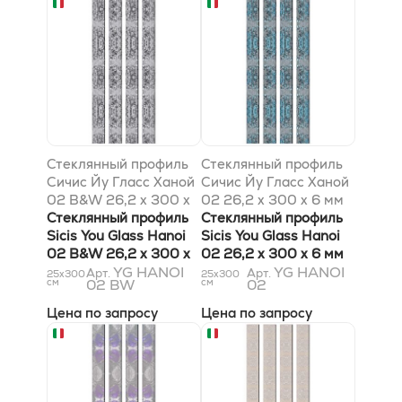
Стеклянный профиль
Стеклянный профиль
Сичис Йу Гласс Ханой
Сичис Йу Гласс Ханой
02 B&W 26,2 x 300 x
02 26,2 x 300 x 6 мм
6 мм
Стеклянный профиль
Стеклянный профиль
Sicis You Glass Hanoi
Sicis You Glass Hanoi
02 B&W 26,2 x 300 x
02 26,2 x 300 x 6 мм
6 мм
YG HANOI
YG HANOI
Арт.
Арт.
25x300
25x300
см
02 BW
см
02
Цена по запросу
Цена по запросу