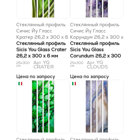
Стеклянный профиль
Стеклянный профиль
Сичис Йу Гласс
Сичис Йу Гласс
Кратер 26,2 x 300 x 6
Корундум 26,2 x 300 x
мм
Стеклянный профиль
6 мм
Стеклянный профиль
Sicis You Glass Crater
Sicis You Glass
26,2 x 300 x 6 мм
Corundum 26,2 x 300
YG
x 6 мм
YG
Арт.
Арт.
25x300
25x300
см
CRATER
см
CLOUDS
Цена по запросу
Цена по запросу
Стеклянный профиль
Стеклянный профиль