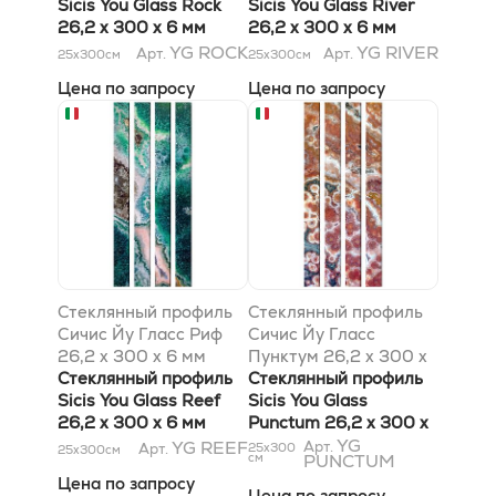
Sicis You Glass Rock
Sicis You Glass River
26,2 x 300 x 6 мм
26,2 x 300 x 6 мм
YG ROCK
YG RIVER
Арт.
Арт.
25x300
см
25x300
см
Цена по запросу
Цена по запросу
Стеклянный профиль
Стеклянный профиль
Сичис Йу Гласс Риф
Сичис Йу Гласс
26,2 x 300 x 6 мм
Пунктум 26,2 x 300 x
Стеклянный профиль
6 мм
Стеклянный профиль
Sicis You Glass Reef
Sicis You Glass
26,2 x 300 x 6 мм
Punctum 26,2 x 300 x
6 мм
YG
YG REEF
Арт.
Арт.
25x300
25x300
см
см
PUNCTUM
Цена по запросу
Цена по запросу