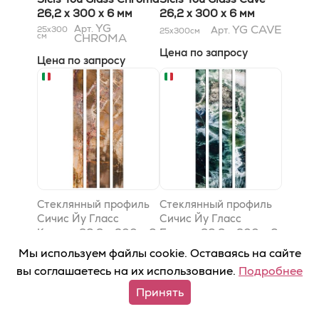
26,2 x 300 x 6 мм
26,2 x 300 x 6 мм
YG
YG CAVE
Арт.
25x300
Арт.
25x300
см
см
CHROMA
Цена по запросу
Цена по запросу
Стеклянный профиль
Стеклянный профиль
Сичис Йу Гласс
Сичис Йу Гласс
Канион 26,2 x 300 x 6
Булдер 26,2 x 300 x 6
мм
Стеклянный профиль
мм
Стеклянный профиль
Мы используем файлы cookie. Оставаясь на сайте
Sicis You Glass Canyon
Sicis You Glass Boulder
вы соглашаетесь на их использование.
Подробнее
26,2 x 300 x 6 мм
26,2 x 300 x 6 мм
YG
YG
Арт.
Принять
Арт.
25x300
25x300
см
CANYON
см
BOULDER