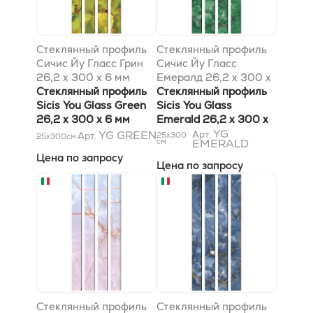
Стеклянный профиль
Стеклянный профиль
Сичис Йу Гласс Грин
Сичис Йу Гласс
26,2 x 300 x 6 мм
Емералд 26,2 x 300 x
Стеклянный профиль
6 мм
Стеклянный профиль
Sicis You Glass Green
Sicis You Glass
26,2 x 300 x 6 мм
Emerald 26,2 x 300 x
6 мм
YG
YG GREEN
Арт.
Арт.
25x300
25x300
см
см
EMERALD
Цена по запросу
Цена по запросу
Стеклянный профиль
Стеклянный профиль