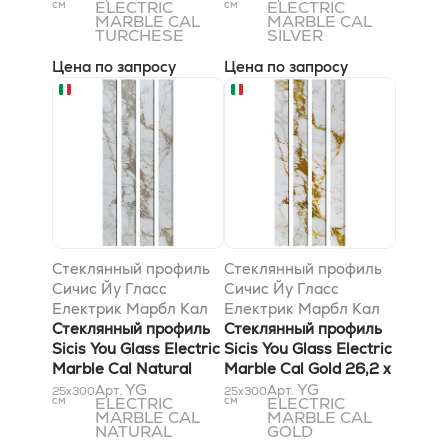
см
ELECTRIC
см
ELECTRIC
MARBLE CAL
MARBLE CAL
TURCHESE
SILVER
Цена по запросу
Цена по запросу
Стеклянный профиль
Стеклянный профиль
Сичис Йу Гласс
Сичис Йу Гласс
Електрик Марбл Кал
Електрик Марбл Кал
Натурал 26,2 x 300 x
Стеклянный профиль
Голд 26,2 x 300 x 6
Стеклянный профиль
6 мм
Sicis You Glass Electric
мм
Sicis You Glass Electric
Marble Cal Natural
Marble Cal Gold 26,2 x
26,2 x 300 x 6 мм
YG
300 x 6 мм
YG
Арт.
Арт.
25x300
25x300
см
ELECTRIC
см
ELECTRIC
MARBLE CAL
MARBLE CAL
NATURAL
GOLD