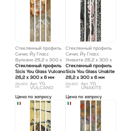
Стеклянный профиль
Стеклянный профиль
Сичис Йу Гласс
Сичис Йу Гласс
Вулкано 26,2 x 300 x
Унаките 26,2 x 300 x
6 мм
Стеклянный профиль
6 мм
Стеклянный профиль
Sicis You Glass Vulcano
Sicis You Glass Unakite
26,2 x 300 x 6 мм
26,2 x 300 x 6 мм
YG
YG
Арт.
Арт.
25x300
25x300
см
VULCANO
см
UNAKITE
Цена по запросу
Цена по запросу