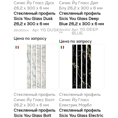
Сичис Йу Гласс Дуск
Сичис Йу Гласс Дип
26,2 x 300 x 6 мм
Блу 26,2 x 300 x 6 мм
Стеклянный профиль
Стеклянный профиль
Sicis You Glass Dusk
Sicis You Glass Deep
26,2 x 300 x 6 мм
Blue 26,2 x 300 x 6 мм
YG DEEP
YG DUSK
Арт.
Арт.
25x300
25x300
см
см
BLUE
Цена по запросу
Цена по запросу
Стеклянный профиль
Стеклянный профиль
Сичис Йу Гласс Болт
Сичис Йу Гласс
26,2 x 300 x 6 мм
Електрик Марбл
Стеклянный профиль
Марквиниа Блэк 26,2
Стеклянный профиль
Sicis You Glass Bolt
x 300 x 6 мм
Sicis You Glass Electric