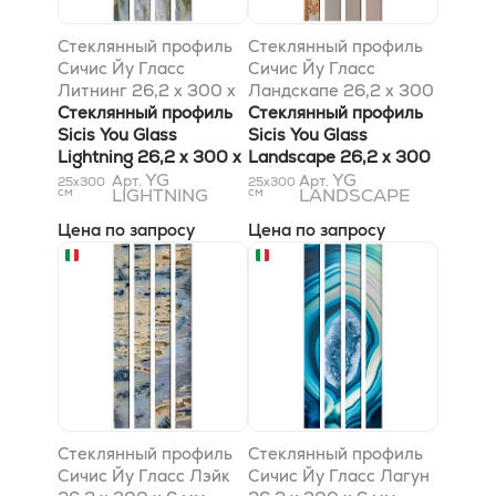
Стеклянный профиль
Стеклянный профиль
Сичис Йу Гласс
Сичис Йу Гласс
Литнинг 26,2 x 300 x
Ландскапе 26,2 x 300
6 мм
Стеклянный профиль
x 6 мм
Стеклянный профиль
Sicis You Glass
Sicis You Glass
Lightning 26,2 x 300 x
Landscape 26,2 x 300
6 мм
YG
x 6 мм
YG
Арт.
Арт.
25x300
25x300
см
LIGHTNING
см
LANDSCAPE
Цена по запросу
Цена по запросу
Стеклянный профиль
Стеклянный профиль
Сичис Йу Гласс Лэйк
Сичис Йу Гласс Лагун