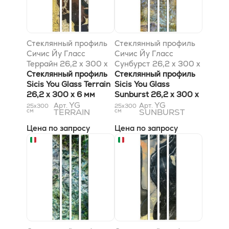
Стеклянный профиль
Стеклянный профиль
Сичис Йу Гласс
Сичис Йу Гласс
Террайн 26,2 x 300 x
Сунбурст 26,2 x 300 x
6 мм
Стеклянный профиль
6 мм
Стеклянный профиль
Sicis You Glass Terrain
Sicis You Glass
26,2 x 300 x 6 мм
Sunburst 26,2 x 300 x
YG
6 мм
YG
Арт.
Арт.
25x300
25x300
см
TERRAIN
см
SUNBURST
Цена по запросу
Цена по запросу