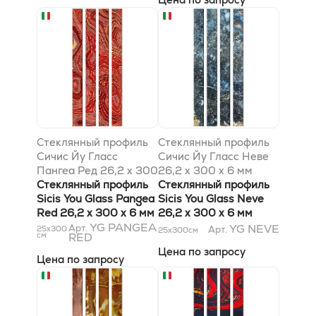
Стеклянный профиль
Стеклянный профиль
Сичис Йу Гласс
Сичис Йу Гласс Неве
Пангеа Ред 26,2 x 300
26,2 x 300 x 6 мм
x 6 мм
Стеклянный профиль
Стеклянный профиль
Sicis You Glass Pangea
Sicis You Glass Neve
Red 26,2 x 300 x 6 мм
26,2 x 300 x 6 мм
YG PANGEA
YG NEVE
Арт.
25x300
Арт.
25x300
см
см
RED
Цена по запросу
Цена по запросу