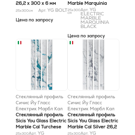
26,2 x 300 x 6 мм
Marble Marquinia
Black 26,2 x 300 x 6
YG
YG BOLT
Арт.
Арт.
25x300
25x300
см
см
ELECTRIC
мм
MARBLE
Цена по запросу
MARQUINIA
BLACK
Цена по запросу
Стеклянный профиль
Стеклянный профиль
Сичис Йу Гласс
Сичис Йу Гласс
Електрик Марбл Кал
Електрик Марбл Кал
Турчесе 26,2 x 300 x 6
Стеклянный профиль
Сильвер 26,2 x 300 x
Стеклянный профиль
мм
Sicis You Glass Electric
6 мм
Sicis You Glass Electric
Marble Cal Turchese
Marble Cal Silver 26,2
26,2 x 300 x 6 мм
YG
x 300 x 6 мм
YG
Арт.
Арт.
25x300
25x300