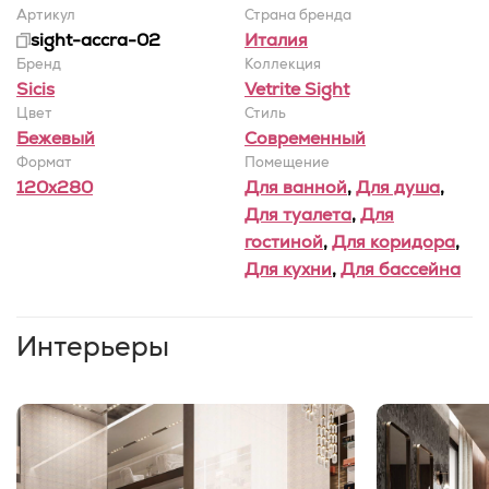
Артикул
Страна бренда
sight-accra-02
Италия
Бренд
Коллекция
Sicis
Vetrite Sight
Цвет
Стиль
Бежевый
Современный
Формат
Помещение
120x280
Для ванной
,
Для душа
,
Для туалета
,
Для
гостиной
,
Для коридора
,
Для кухни
,
Для бассейна
Интерьеры