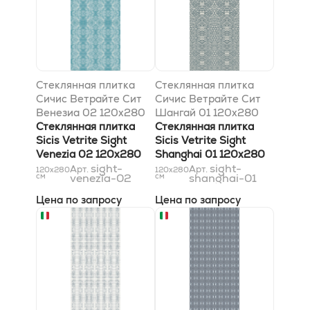
Стеклянная плитка
Стеклянная плитка
Сичис Ветрайте Сит
Сичис Ветрайте Сит
Венезиа 02 120x280
Шангай 01 120x280
см
Стеклянная плитка
см
Стеклянная плитка
Sicis Vetrite Sight
Sicis Vetrite Sight
Venezia 02 120x280
Shanghai 01 120x280
см
sight-
см
sight-
Арт.
Арт.
120x280
120x280
см
venezia-02
см
shanghai-01
Цена по запросу
Цена по запросу