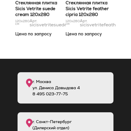
Стеклянная плитка
120x280
Стеклянная плитка
Sicis Vetrite suede
Sicis Vetrite feather
cream 120x280
cipria 120x280
Арт.
Арт.
120x280
120x280
см
sicisvetritesuedecream120x280
см
sicisvetritefeathercip
Цена по запросу
Цена по запросу
г. Москва
ул. Дениса Давыдова 4
8
495
023-77-75
г. Санкт-Петербург
(Дилерский отдел)