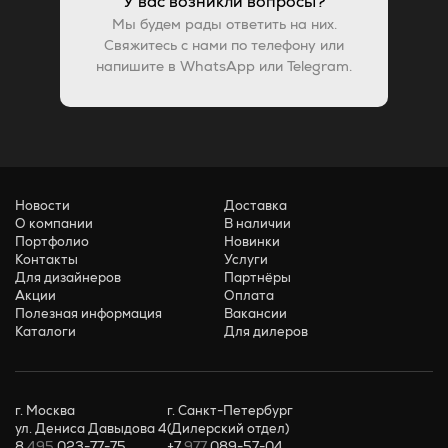
У вас возникли вопросы?
Мы будем рады ответить на них.
Свяжитесь с нами по телефону или
напишите в WhatsApp или Telegram.
Новости
Доставка
О компании
В наличии
Портфолио
Новинки
Контакты
Услуги
Для дизайнеров
Партнёры
Акции
Оплата
Полезная информация
Вакансии
Каталоги
Для дилеров
г. Москва
г. Санкт-Петербург
ул. Дениса Давыдова 4
(Дилерский отдел)
8
495
023-77-75
+7
977
089-57-04