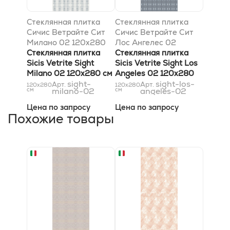
Стеклянная плитка
Стеклянная плитка
Сичис Ветрайте Сит
Сичис Ветрайте Сит
Милано 02 120x280
Лос Ангелес 02
см
Стеклянная плитка
120x280 см
Стеклянная плитка
Sicis Vetrite Sight
Sicis Vetrite Sight Los
Milano 02 120x280 см
Angeles 02 120x280
sight-
см
sight-los-
Арт.
Арт.
120x280
120x280
см
milano-02
см
angeles-02
Цена по запросу
Цена по запросу
Похожие товары