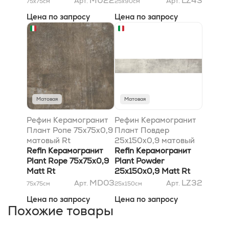
MU22
LZ43
Арт.
Арт.
75x75
см
25x90
см
Цена по запросу
Цена по запросу
Матовая
Матовая
Рефин Керамогранит
Рефин Керамогранит
Плант Ропе 75x75x0,9
Плант Повдер
матовый Rt
25x150x0,9 матовый
Refin Керамогранит
Rt
Refin Керамогранит
Plant Rope 75x75x0,9
Plant Powder
Matt Rt
25x150x0,9 Matt Rt
MD03
LZ32
Арт.
Арт.
75x75
см
25x150
см
Цена по запросу
Цена по запросу
Похожие товары