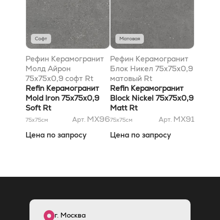
Софт
Матовая
Рефин Керамогранит
Рефин Керамогранит
Молд Айрон
Блок Никел 75x75x0,9
75x75x0,9 софт Rt
матовый Rt
Refin Керамогранит
Refin Керамогранит
Mold Iron 75x75x0,9
Block Nickel 75x75x0,9
Soft Rt
Matt Rt
MX96
MX91
Арт.
Арт.
75x75
см
75x75
см
Цена по запросу
Цена по запросу
г. Москва