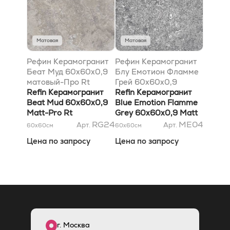
Матовая
Матовая
Рефин Керамогранит
Рефин Керамогранит
Беат Муд 60x60x0,9
Блу Емотион Фламме
матовый-Про Rt
Грей 60x60x0,9
Refin Керамогранит
матовый Rt
Refin Керамогранит
Beat Mud 60x60x0,9
Blue Emotion Flamme
Matt-Pro Rt
Grey 60x60x0,9 Matt
Rt
RG24
ME04
Арт.
Арт.
60x60
см
60x60
см
Цена по запросу
Цена по запросу
г. Москва