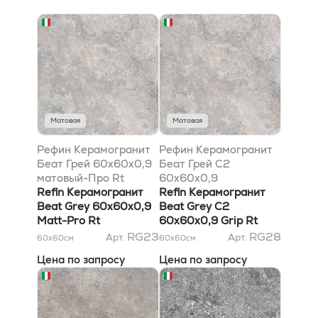
Матовая
Матовая
Рефин Керамогранит
Рефин Керамогранит
Беат Грей 60x60x0,9
Беат Грей C2
матовый-Про Rt
60x60x0,9
Refin Керамогранит
антискользящий Rt
Refin Керамогранит
Beat Grey 60x60x0,9
Beat Grey C2
Matt-Pro Rt
60x60x0,9 Grip Rt
RG23
RG28
Арт.
Арт.
60x60
см
60x60
см
Цена по запросу
Цена по запросу