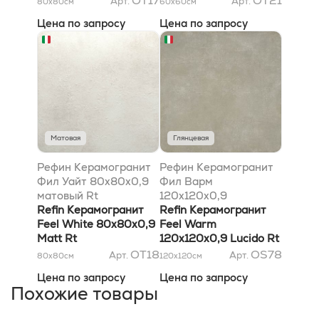
OT17
OT21
Арт.
Арт.
80x80
см
60x60
см
Цена по запросу
Цена по запросу
Матовая
Глянцевая
Рефин Керамогранит
Рефин Керамогранит
Фил Уайт 80x80x0,9
Фил Варм
матовый Rt
120x120x0,9
Refin Керамогранит
глянцевый Rt
Refin Керамогранит
Feel White 80x80x0,9
Feel Warm
Matt Rt
120x120x0,9 Lucido Rt
OT18
OS78
Арт.
Арт.
80x80
см
120x120
см
Цена по запросу
Цена по запросу
Похожие товары