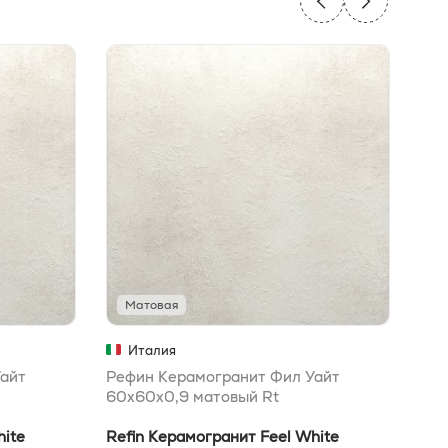
Матовая
М
Италия
айт
Рефин Керамогранит Фил Уайт
Реф
60x60x0,9 матовый Rt
60x
hite
Refin Керамогранит Feel White
Ref