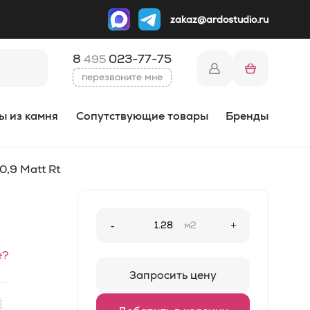
zakaz@ardostudio.ru
8
023-77-75
495
перезвоните мне
ы из камня
Сопутствующие товары
Бренды
0,9 Matt Rt
-
м2
+
е?
Запросить цену