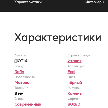
Характеристики
Интерьеры
Характеристики
Артикул
Страна бренда
OT14
Италия
Бренд
Коллекция
Refin
Feel
Поверхность
Цвет
Матовая
чёрный
Толщина
Рисунок
9 мм
Камень
Стиль
Формат
Современный
80x80