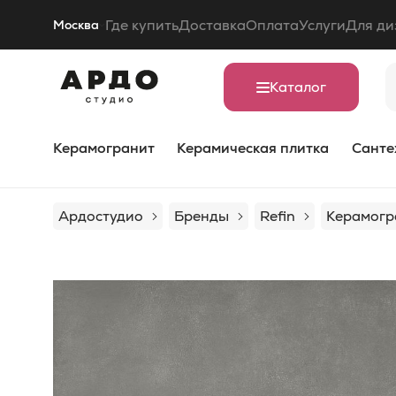
Где купить
Доставка
Оплата
Услуги
Для ди
Москва
Каталог
Керамогранит
Керамическая плитка
Санте
Ардостудио
Бренды
Refin
Керамогра