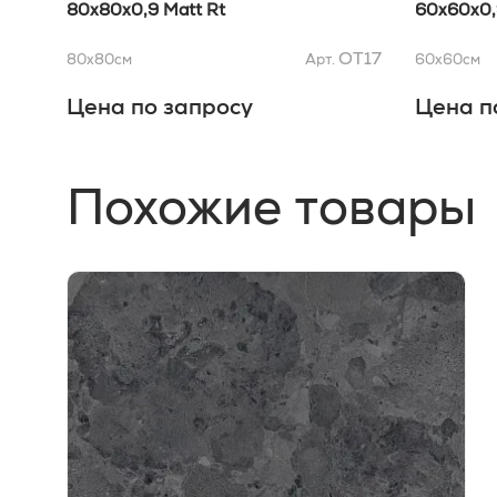
80x80x0,9 Matt Rt
60x60x0,
OT17
80x80
см
Арт.
60x60
см
Цена по запросу
Цена п
Похожие товары