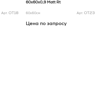
60x60x0,9 Matt Rt
60x
OT18
OT23
Арт.
60x60
см
Арт.
60x
Цена по запросу
Це