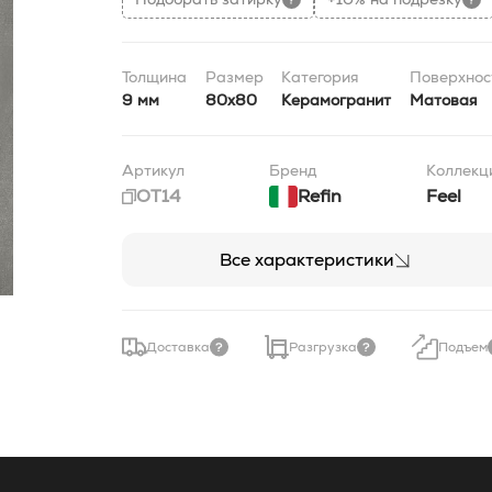
Толщина
Размер
Категория
Поверхнос
9 мм
80x80
Керамогранит
Матовая
Артикул
Бренд
Коллекц
OT14
Refin
Feel
Все характеристики
Доставка
Разгрузка
Подъем