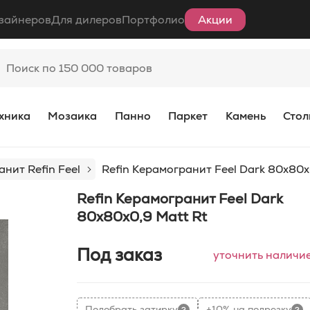
зайнеров
Для дилеров
Портфолио
Акции
хника
Мозаика
Панно
Паркет
Камень
Стол
нит Refin Feel
Refin Керамогранит Feel Dark 80x80x
Refin Керамогранит Feel Dark
80x80x0,9 Matt Rt
Под заказ
уточнить наличи
Подобрать затирку
+10% на подрезку