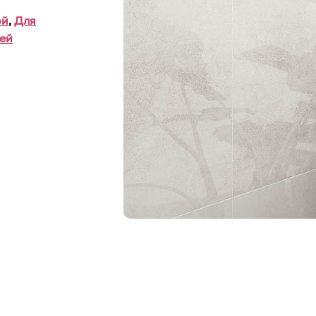
ой
,
Для
ей