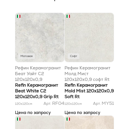
Матовая
Софт
Рефин Керамогранит
Рефин Керамогранит
Беат Уайт C2
Молд Мист
120x120x0,9
120x120x0,9 софт Rt
антискользящий Rt
Refin Керамогранит
Refin Керамогранит
Beat White C2
Mold Mist 120x120x0,9
120x120x0,9 Grip Rt
Soft Rt
RF04
MY51
Арт.
Арт.
120x120
см
120x120
см
Цена по запросу
Цена по запросу