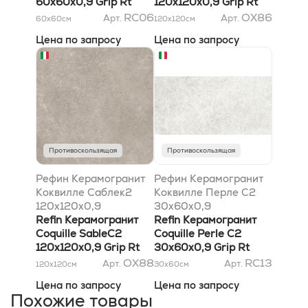
60x60x0,9 Grip Rt
120x120x0,9 Grip Rt
RC06
OX86
Арт.
Арт.
60x60
см
120x120
см
Цена по запросу
Цена по запросу
Противоскользящая
Противоскользящая
Рефин Керамогранит
Рефин Керамогранит
Коквилле Саблек2
Коквилле Перле C2
120x120x0,9
30x60x0,9
антискользящий Rt
Refin Керамогранит
антискользящий Rt
Refin Керамогранит
Coquille SableC2
Coquille Perle C2
120x120x0,9 Grip Rt
30x60x0,9 Grip Rt
OX88
RC13
Арт.
Арт.
120x120
см
30x60
см
Цена по запросу
Цена по запросу
Похожие товары