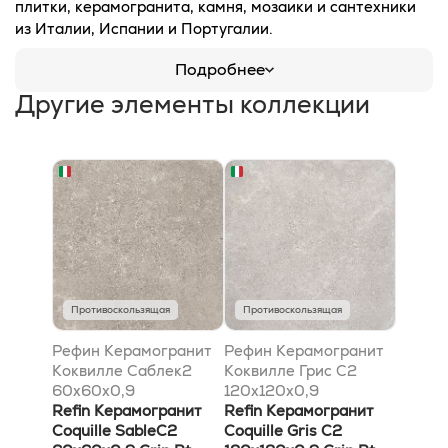
плитки, керамогранита, камня, мозаики и сантехники
из Италии, Испании и Португалии.
Подробнее
Другие элементы коллекции
Противоскользящая
Противоскользящая
Рефин Керамогранит
Рефин Керамогранит
Коквилле Саблек2
Коквилле Грис C2
60x60x0,9
120x120x0,9
антискользящий Rt
Refin Керамогранит
антискользящий Rt
Refin Керамогранит
Coquille SableC2
Coquille Gris C2