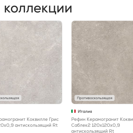
 коллекции
скользящая
Противоскользящая
Италия
рамогранит Коквилле Грис
Рефин Керамогранит Кокв
20x0,9 антискользящий Rt
Саблек2 120x120x0,9
антискользящий Rt