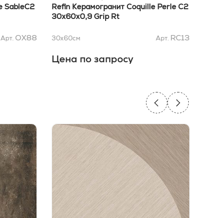
e SableC2
Refin Керамогранит Coquille Perle C2
Ref
30x60x0,9 Grip Rt
30x
OX88
RC13
Арт.
30x60
см
Арт.
30x
Цена по запросу
Це