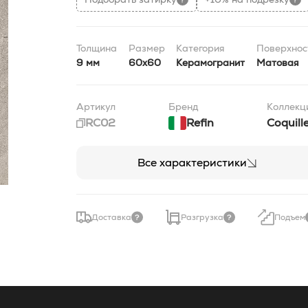
Толщина
Размер
Категория
Поверхнос
9 мм
60x60
Керамогранит
Матовая
Артикул
Бренд
Коллекц
RC02
Refin
Coquill
Все характеристики
Доставка
Разгрузка
Подъем