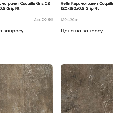
амогранит Coquille Gris C2
Refin Керамогранит Coquill
,9 Grip Rt
120x120x0,9 Grip Rt
OX86
Арт.
120x120
см
о запросу
Цена по запросу