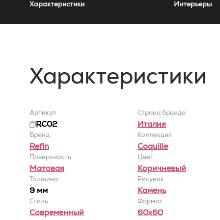
Характеристики
Интерьеры
Характеристики
Артикул
Страна бренда
RC02
Италия
Бренд
Коллекция
Refin
Coquille
Поверхность
Цвет
Матовая
Коричневый
Толщина
Рисунок
9 мм
Камень
Стиль
Формат
Современный
60x60