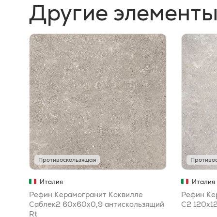
Другие элементы
Противоскользящая
Противо
Италия
Италия
Рефин Керамогранит Коквилле
Рефин Ке
Саблек2 60x60x0,9 антискользящий
C2 120x1
Rt