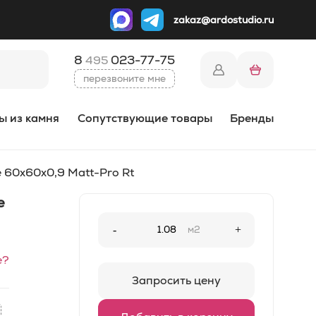
zakaz@ardostudio.ru
8
023-77-75
495
перезвоните мне
ы из камня
Сопутствующие товары
Бренды
e 60x60x0,9 Matt-Pro Rt
e
-
м2
+
е?
Запросить цену