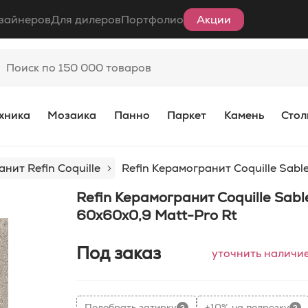
зайнеров
Для дилеров
Портфолио
Акции
хника
Мозаика
Панно
Паркет
Камень
Стол
нит Refin Coquille
Refin Керамогранит Coquille Sabl
Refin Керамогранит Coquille Sabl
60x60x0,9 Matt-Pro Rt
Под заказ
уточнить наличи
Подобрать затирку
+10% на подрезку