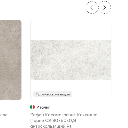
Противоскользящая
П
Италия
илле
Рефин Керамогранит Коквилле
Реф
Перле C2 30x60x0,9
C2 
антискользящий Rt