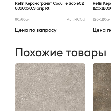
Refin Керамогранит Coquille SableC2
Refin Кер
60x60x0,9 Grip Rt
120x120x0
RC06
60x60
см
Арт.
120x120
см
Цена по запросу
Цена п
Похожие товары