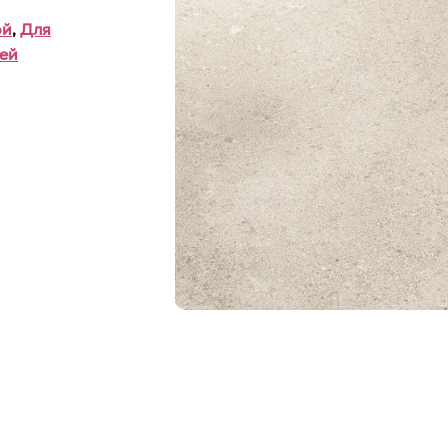
ой
,
Для
ей