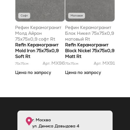
Софт
Матовая
Рефин Керамогранит
Рефин Керамогранит
Молд Айрон
Блок Никел 75x75x0,9
75x75x0,9 софт Rt
матовый Rt
Refin Керамогранит
Refin Керамогранит
Mold Iron 75x75x0,9
Block Nickel 75x75x0,9
Soft Rt
Matt Rt
MX96
MX91
Арт.
Арт.
75x75
см
75x75
см
Цена по запросу
Цена по запросу
г. Москва
ул. Дениса Давыдова 4