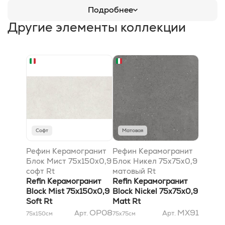
Подробнее
Другие элементы коллекции
Софт
Матовая
Рефин Керамогранит
Рефин Керамогранит
Блок Мист 75x150x0,9
Блок Никел 75x75x0,9
софт Rt
матовый Rt
Refin Керамогранит
Refin Керамогранит
Block Mist 75x150x0,9
Block Nickel 75x75x0,9
Soft Rt
Matt Rt
OP08
MX91
Арт.
Арт.
75x150
см
75x75
см