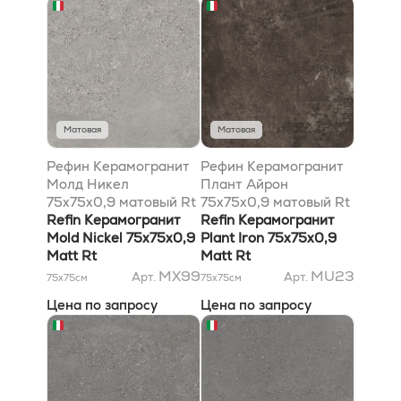
Матовая
Матовая
Рефин Керамогранит
Рефин Керамогранит
Молд Никел
Плант Айрон
75x75x0,9 матовый Rt
75x75x0,9 матовый Rt
Refin Керамогранит
Refin Керамогранит
Mold Nickel 75x75x0,9
Plant Iron 75x75x0,9
Matt Rt
Matt Rt
MX99
MU23
Арт.
Арт.
75x75
см
75x75
см
Цена по запросу
Цена по запросу