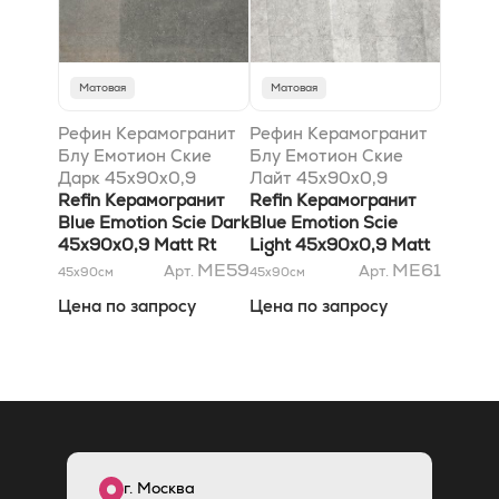
Матовая
Матовая
Рефин Керамогранит
Рефин Керамогранит
Блу Емотион Ские
Блу Емотион Ские
Дарк 45x90x0,9
Лайт 45x90x0,9
матовый Rt
Refin Керамогранит
матовый Rt
Refin Керамогранит
Blue Emotion Scie Dark
Blue Emotion Scie
45x90x0,9 Matt Rt
Light 45x90x0,9 Matt
Rt
ME59
ME61
Арт.
Арт.
45x90
см
45x90
см
Цена по запросу
Цена по запросу
г. Москва