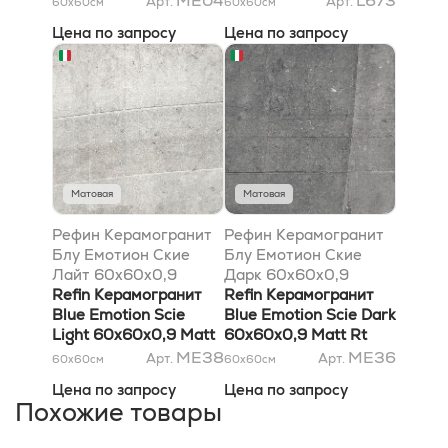
ME04
L673
Арт.
Арт.
60x60
см
60x60
см
Цена по запросу
Цена по запросу
Матовая
Матовая
Рефин Керамогранит
Рефин Керамогранит
Блу Емотион Ские
Блу Емотион Ские
Лайт 60x60x0,9
Дарк 60x60x0,9
матовый Rt
Refin Керамогранит
матовый Rt
Refin Керамогранит
Blue Emotion Scie
Blue Emotion Scie Dark
Light 60x60x0,9 Matt
60x60x0,9 Matt Rt
Rt
ME38
ME36
Арт.
Арт.
60x60
см
60x60
см
Цена по запросу
Цена по запросу
Похожие товары