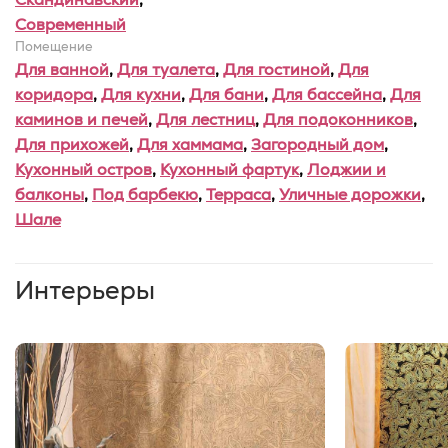
Современный
Помещение
Для ванной
,
Для туалета
,
Для гостиной
,
Для
коридора
,
Для кухни
,
Для бани
,
Для бассейна
,
Для
каминов и печей
,
Для лестниц
,
Для подоконников
,
Для прихожей
,
Для хаммама
,
Загородный дом
,
Кухонный остров
,
Кухонный фартук
,
Лоджии и
балконы
,
Под барбекю
,
Терраса
,
Уличные дорожки
,
Шале
Интерьеры