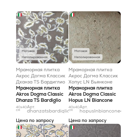
Матовая
Матовая
Неполированная
Неполированная
Мраморная плитка
Мраморная плитка
Акрос Догма Классик
Акрос Догма Классик
Дханза TS Бардиглио
Хопус LN Бьянконе
Сильвер 40x40
Мраморная плитка
40x40
Мраморная плитка
Akros Dogma Classic
Akros Dogma Classic
Dhanza TS Bardiglio
Hopus LN Biancone
Silver 40x40
40x40
Арт.
Арт.
40x40
40x40
см
dhanzatsbardigliosilver40x40
см
hopuslnbiancone40x40
Цена по запросу
Цена по запросу