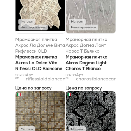
Матовая
Матовая
Неполированная
Неполированная
Мраморная плитка
Мраморная плитка
Акрос Ла Дольче Вита
Акрос Догма Лайт
Рифлесси OLD
Чорос T Бьянко
Бьянконе 29x29
Мраморная плитка
Каррара Сильвер
Мраморная плитка
Akros La Dolce Vita
30,5x30,5
Akros Dogma Light
Riflessi OLD Biancone
Choros T Bianco
29x29
Carrara Silver
Арт.
Арт.
30x30
30x30
см
riflessioldbiancone29x29
см
chorostbiancocarrarasi
30,5x30,5
Цена по запросу
Цена по запросу
Матовая
Матовая