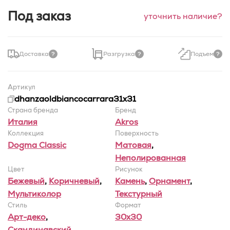
Под заказ
уточнить наличие?
Доставка
Разгрузка
Подъем
Артикул
dhanzaoldbiancocarrara31x31
Страна бренда
Бренд
Италия
Akros
Коллекция
Поверхность
Dogma Classic
Матовая
,
Неполированная
Цвет
Рисунок
Бежевый
,
Коричневый
,
Камень
,
Орнамент
,
Мультиколор
Текстурный
Стиль
Формат
Арт-деко
,
30x30
Скандинавский
,