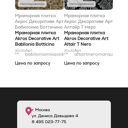
Неполированная
Неполированная
Мраморная плитка
Мраморная плитка
Акрос Декоративе Арт
Акрос Декоративе Арт
Бабилониа Боттичино
Алтайр T Неро
Бьянконе Джалло
Мраморная плитка
Марквиниа Сильвер
Мраморная плитка
Реале Травертино
Akros Decorative Art
30,5x30,5
Akros Decorative Art
Классико Микс Голд-
Babilonia Botticino
Altair T Nero
Сильвер 30,5x30,5
Biancone Giallo Reale
Marquinia Silver
Арт.
Арт.
30x30
30x30
см
babiloniamixgoldsilver1,5x1,5
см
altairtneromarquiniasil
Travertino Classico Mix
30,5x30,5
Gold-Silver 30,5x30,5
Цена по запросу
Цена по запросу
г. Москва
ул. Дениса Давыдова 4
8
495
023-77-75