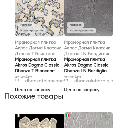
Матовая
Матовая
Неполированная
Неполированная
Мраморная плитка
Мраморная плитка
Акрос Догма Классик
Акрос Догма Классик
Дханза T Бьянконе
Дханза LN Бардиглио
Сильвер 40x40
Мраморная плитка
31x31
Мраморная плитка
Akros Dogma Classic
Akros Dogma Classic
Dhanza T Biancone
Dhanza LN Bardiglio
Silver 40x40
31x31
Арт.
Арт.
40x40
30x30
см
dhanzatbianconesilver40x40
см
dhanzalnbardiglio31x31
Цена по запросу
Цена по запросу
Похожие товары