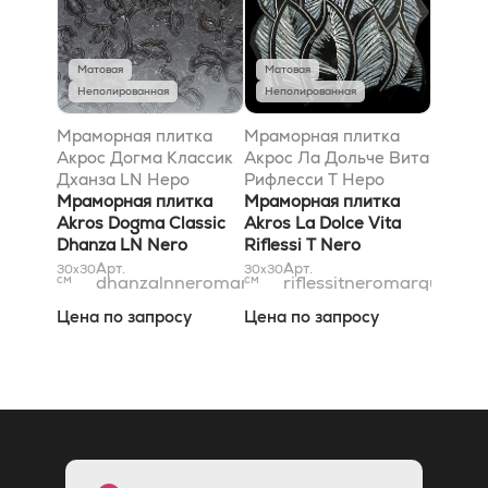
Матовая
Матовая
Неполированная
Неполированная
Мраморная плитка
Мраморная плитка
Акрос Догма Классик
Акрос Ла Дольче Вита
Дханза LN Неро
Рифлесси T Неро
Марквиниа 31x31
Мраморная плитка
Марквиниа Сильвер
Мраморная плитка
Akros Dogma Classic
29x29
Akros La Dolce Vita
Dhanza LN Nero
Riflessi T Nero
Marquinia 31x31
Marquinia Silver 29x29
Арт.
Арт.
30x30
30x30
см
dhanzalnneromarquinia31x31
см
riflessitneromarquinias
Цена по запросу
Цена по запросу