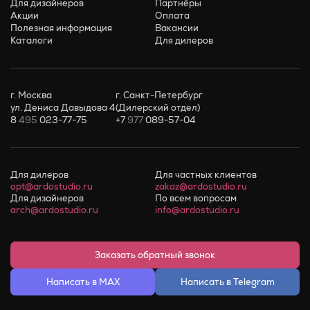
Для дизайнеров
Партнёры
Акции
Оплата
Полезная информация
Вакансии
Каталоги
Для дилеров
г. Москва
г. Санкт-Петербург
ул. Дениса Давыдова 4
(Дилерский отдел)
8
495
023-77-75
+7
977
089-57-04
Для дилеров
Для частных клиентов
opt@ardostudio.ru
zakaz@ardostudio.ru
Для дизайнеров
По всем вопросам
arch@ardostudio.ru
info@ardostudio.ru
Заказать обратный звонок
Написать в MAX
Написать в Telegram