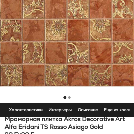
Характеристики
Интерьеры
Описание
Еще из коллек
Мраморная плитка Akros Decorative Art
Alfa Eridani TS Rosso Asiago Gold