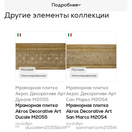
Подробнее
Другие элементы коллекции
Матовая
Матовая
Неполированная
Неполированная
Мраморная плитка
Мраморная плитка
Акрос Декоративе Арт
Акрос Декоративе Арт
Дукале M2055
Сан Марко M2054
Боттичино 9,8x30,5
Мраморная плитка
Боттичино 7,5x30,5
Мраморная плитка
Akros Decorative Art
Akros Decorative Art
Ducale M2055
San Marco M2054
Botticino 9,8x30,5
Botticino 7,5x30,5
Арт.
Арт.
10x30
10x30
см
ducalem2055botticino10x31
см
sanmarcom2054bottici