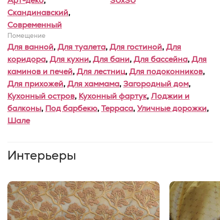
Арт-деко
,
30x30
Скандинавский
,
Современный
Помещение
Для ванной
,
Для туалета
,
Для гостиной
,
Для
коридора
,
Для кухни
,
Для бани
,
Для бассейна
,
Для
каминов и печей
,
Для лестниц
,
Для подоконников
,
Для прихожей
,
Для хаммама
,
Загородный дом
,
Кухонный остров
,
Кухонный фартук
,
Лоджии и
балконы
,
Под барбекю
,
Терраса
,
Уличные дорожки
,
Шале
Интерьеры