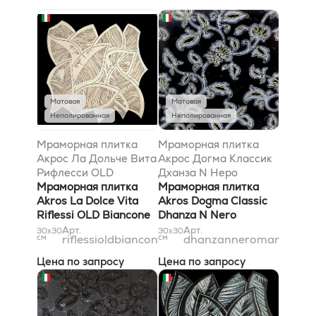
Матовая
Матовая
Неполированная
Неполированная
Мраморная плитка
Мраморная плитка
Акрос Ла Дольче Вита
Акрос Догма Классик
Рифлесси OLD
Дханза N Неро
Бьянконе 29x29
Мраморная плитка
Марквиниа
Мраморная плитка
Akros La Dolce Vita
Мултиколор 31x31
Akros Dogma Classic
Riflessi OLD Biancone
Dhanza N Nero
29x29
Marquinia Multicolor
Арт.
Арт.
30x30
30x30
см
riflessioldbiancone29x29
см
dhanzanneromarquiniac
31x31
Цена по запросу
Цена по запросу