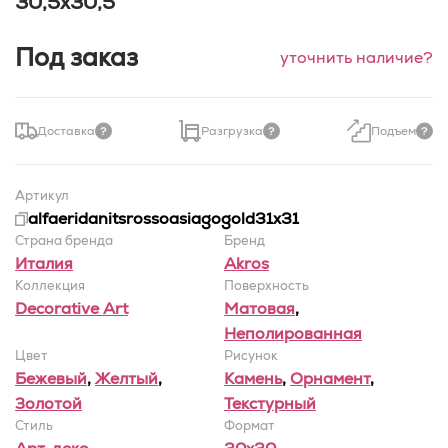
30,5x30,5
Под заказ
уточнить наличие?
Доставка
Разгрузка
Подъем
Артикул
alfaeridanitsrossoasiagogold31x31
Страна бренда
Бренд
Италия
Akros
Коллекция
Поверхность
Decorative Art
Матовая
,
Неполированная
Цвет
Рисунок
Бежевый
,
Желтый
,
Камень
,
Орнамент
,
Золотой
Текстурный
Стиль
Формат