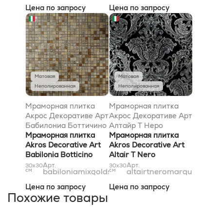
Цена по запросу
Цена по запросу
Матовая
Матовая
Неполированная
Неполированная
Мраморная плитка
Мраморная плитка
Акрос Декоративе Арт
Акрос Декоративе Арт
Бабилониа Боттичино
Алтайр T Неро
Бьянконе Джалло
Мраморная плитка
Марквиниа Сильвер
Мраморная плитка
Реале Травертино
Akros Decorative Art
30,5x30,5
Akros Decorative Art
Классико Микс Голд-
Babilonia Botticino
Altair T Nero
Сильвер 30,5x30,5
Biancone Giallo Reale
Marquinia Silver
Арт.
Арт.
30x30
30x30
см
babiloniamixgoldsilver1,5x1,5
см
altairtneromarquiniasil
Travertino Classico Mix
30,5x30,5
Gold-Silver 30,5x30,5
Цена по запросу
Цена по запросу
Похожие товары