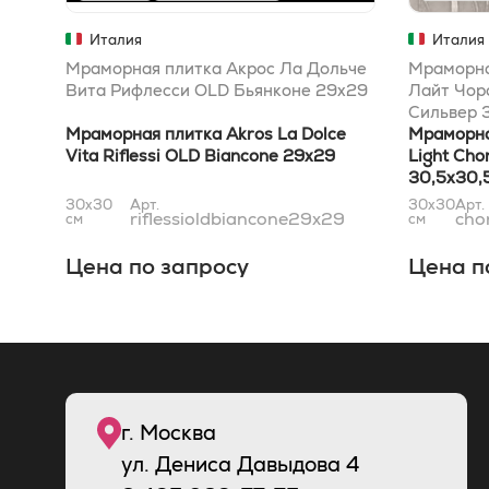
Италия
Италия
Мраморная плитка Акрос Ла Дольче
Мраморна
Вита Рифлесси OLD Бьянконе 29x29
Лайт Чор
Сильвер 
Мраморная плитка Akros La Dolce
Мраморна
Vita Riflessi OLD Biancone 29x29
Light Cho
30,5x30,
30x30
Арт.
30x30
Арт.
riflessioldbiancone29x29
cho
см
см
Цена по запросу
Цена п
г. Москва
ул. Дениса Давыдова 4