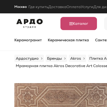
Где купить
Доставка
Оплата
Услуги
Для ди
Москва
Каталог
Керамогранит
Керамическая плитка
Санте
Ардостудио
Бренды
Akros
Плитка A
Мраморная плитка Akros Decorative Art Colosse