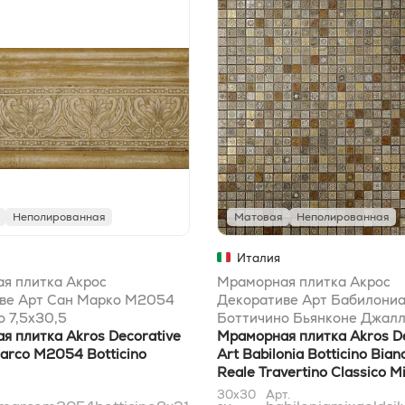
Неполированная
Матовая
Неполированная
Италия
я плитка Акрос
Мраморная плитка Акрос
ве Арт Сан Марко M2054
Декоративе Арт Бабилони
 7,5x30,5
Боттичино Бьянконе Джалл
я плитка Akros Decorative
Травертино Классико Микс
Мраморная плитка Akros De
arco M2054 Botticino
Сильвер 30,5x30,5
Art Babilonia Botticino Bian
Reale Travertino Classico M
Silver 30,5x30,5
30x30
Арт.