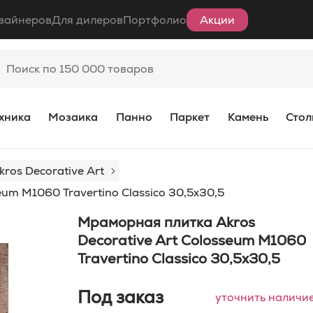
зайнеров
Для дилеров
Портфолио
Акции
хника
Мозаика
Панно
Паркет
Камень
Стол
kros Decorative Art
um M1060 Travertino Classico 30,5x30,5
Мраморная плитка Akros
Decorative Art Colosseum M1060
Travertino Classico 30,5x30,5
Под заказ
уточнить наличи