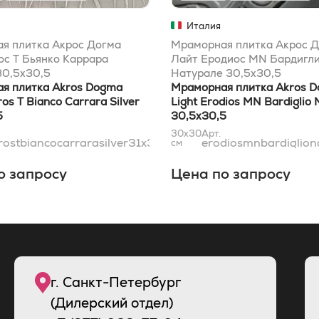
Италия
я плитка Акрос Догма
Мраморная плитка Акрос 
ос T Бьянко Каррара
Лайт Еродиос MN Бардигл
30,5x30,5
Натурале 30,5x30,5
я плитка Akros Dogma
Мраморная плитка Akros 
ros T Bianco Carrara Silver
Light Erodios MN Bardiglio 
5
30,5x30,5
30x30
Арт.
rostbiancocarrarasilver31x31
erodiosmnbardiglion
см
о запросу
Цена по запросу
г. Санкт-Петербург
(Дилерский отдел)