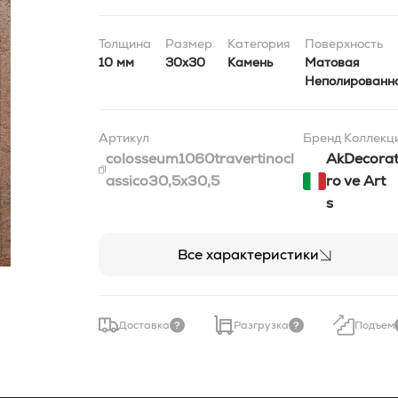
Толщина
Размер
Категория
Поверхность
10 мм
30x30
Камень
Матовая
Неполированн
Артикул
Бренд
Коллекц
colosseum1060travertinocl
Ak
Decorat
assico30,5x30,5
ro
ve Art
s
Все характеристики
Доставка
Разгрузка
Подъем