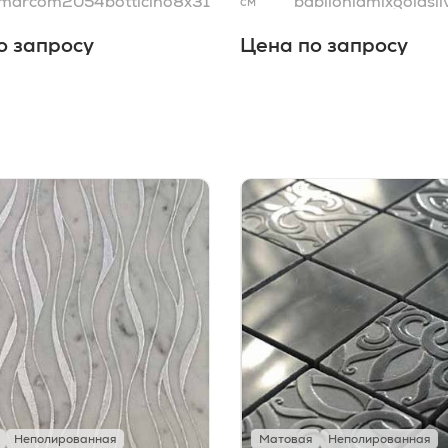
marcom2054botticino8x31
babiloniamixgoldsil
см
о запросу
Цена по запросу
Неполированная
Матовая
Неполированная