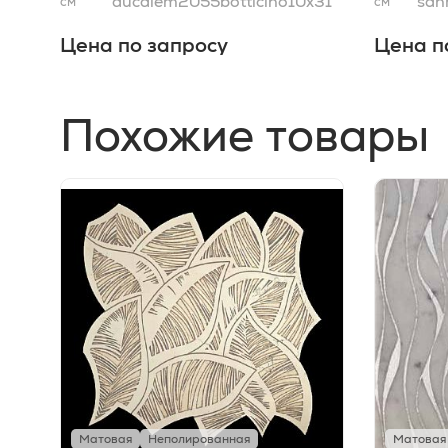
ducalem2055botticino10x31
san
см
см
Цена по запросу
Цена п
Похожие товары
Матовая
Неполированная
Матовая