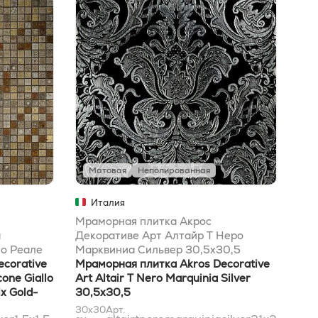
Матовая
Неполированная
М
Италия
Мраморная плитка Акрос
Мра
а
Декоративе Арт Алтайр T Неро
Дек
о Реале
Марквиниа Сильвер 30,5x30,5
Бот
 Голд-
corative
Мраморная плитка Akros Decorative
Мра
cone Giallo
Art Altair T Nero Marquinia Silver
Art
ix Gold-
30,5x30,5
30x30
Арт.
10x