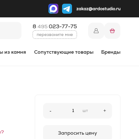
zakaz@ardostudio.ru
8
023-77-75
495
перезвоните мне
ы из камня
Сопутствующие товары
Бренды
-
шт
+
е?
Запросить цену