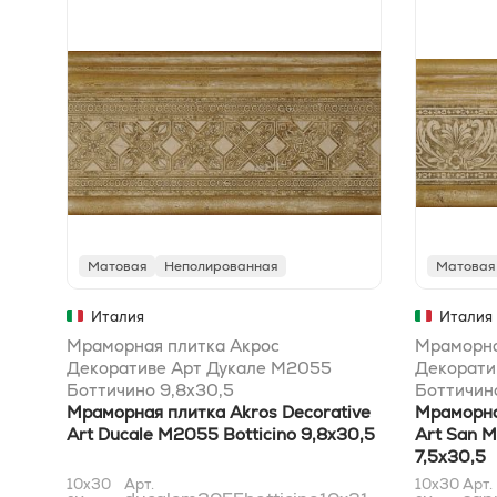
Матовая
Неполированная
Матовая
Италия
Италия
Мраморная плитка Акрос
Мраморна
Декоративе Арт Дукале M2055
Декорати
Боттичино 9,8x30,5
Боттичино
Мраморная плитка Akros Decorative
Мраморна
Art Ducale M2055 Botticino 9,8x30,5
Art San M
7,5x30,5
10x30
Арт.
10x30
Арт.