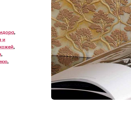
ридора
,
 и
хожей
,
в
,
екю
,