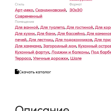
Стиль
Формат
Арт-деко
,
Скандинавский
,
30x30
Современный
Помещение
Для ванной
,
Для туалета
,
Для гостиной
,
Для ко
Для кухни
,
Для бани
,
Для бассейна
,
Для каминов
печей
,
Для лестниц
,
Для подоконников
,
Для при
Для хаммама
,
Загородный дом
,
Кухонный остро
Кухонный фартук
,
Лоджии и балконы
,
Под барб
Терраса
,
Уличные дорожки
,
Шале
Скачать каталог
Описание