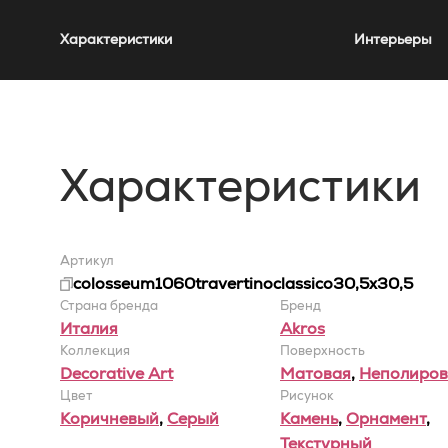
Характеристики
Интерьеры
Характеристики
Артикул
colosseum1060travertinoclassico30,5x30,5
Страна бренда
Бренд
Италия
Akros
Коллекция
Поверхность
Decorative Art
Матовая
,
Неполиров
Цвет
Рисунок
Коричневый
,
Серый
Камень
,
Орнамент
,
Текстурный