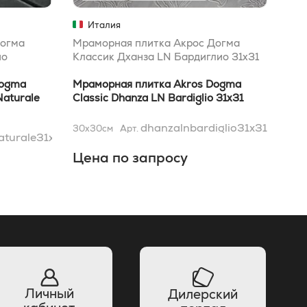
Италия
Догма
Мраморная плитка Акрос Догма
Мра
ио
Классик Дханза LN Бардиглио 31x31
Лай
Нат
Dogma
Мраморная плитка Akros Dogma
Мра
Naturale
Classic Dhanza LN Bardiglio 31x31
Lig
30,
dhanzalnbardiglio31x31
30x30
см
Арт.
30x
aturale31x31
см
Цена по запросу
Це
Личный
Дилерский