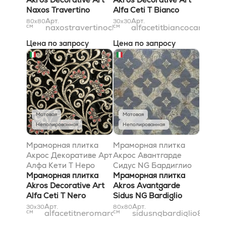
Naxos Travertino
Alfa Ceti T Bianco
Classico 80x80
Carrara Gold
Арт.
Арт.
80x80
30x30
см
naxostravertinoclassico80x80
см
alfacetitbiancocarrarag
30,5x30,5
Цена по запросу
Цена по запросу
Матовая
Матовая
Неполированная
Неполированная
Мраморная плитка
Мраморная плитка
Акрос Декоративе Арт
Акрос Авантгарде
Алфа Кети T Неро
Сидус NG Бардиглио
Марквиниа Сильвер
Мраморная плитка
80x80
Мраморная плитка
30,5x30,5
Akros Decorative Art
Akros Avantgarde
Alfa Ceti T Nero
Sidus NG Bardiglio
Marquinia Silver
80x80
Арт.
Арт.
30x30
80x80
см
alfacetitneromarquiniasilver31x31
см
sidusngbardiglio8080
30,5x30,5