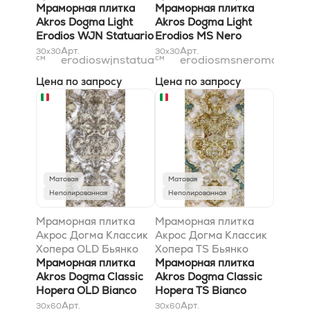
Статуарио Натурале
Мраморная плитка
Марквиниа Сильвер
Мраморная плитка
30,5x30,5
Akros Dogma Light
30,5x30,5
Akros Dogma Light
Erodios WJN Statuario
Erodios MS Nero
Naturale 30,5x30,5
Marquinia Silver
Арт.
Арт.
30x30
30x30
см
erodioswjnstatuarionaturale31x31
см
erodiosmsneromarquinia
30,5x30,5
Цена по запросу
Цена по запросу
Матовая
Матовая
Неполированная
Неполированная
Мраморная плитка
Мраморная плитка
Акрос Догма Классик
Акрос Догма Классик
Хопера OLD Бьянко
Хопера TS Бьянко
Каррара 30,5x61
Мраморная плитка
Каррара Голд 30,5x61
Мраморная плитка
Akros Dogma Classic
Akros Dogma Classic
Hopera OLD Bianco
Hopera TS Bianco
Carrara 30,5x61
Carrara Gold 30,5x61
Арт.
Арт.
30x60
30x60