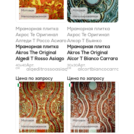
Матовая
Матовая
Неполированная
Неполированная
Мраморная плитка
Мраморная плитка
Акрос Те Оригинал
Акрос Те Оригинал
Алгеди T Россо Асиаго
Алкор T Бьянко
Голд 40x40
Мраморная плитка
Каррара Сильвер
Мраморная плитка
Akros The Original
30,5x30,5
Akros The Original
Algedi T Rosso Asiago
Alcor T Bianco Carrara
Gold 40x40
Silver 30,5x30,5
Арт.
Арт.
40x40
30x30
см
algeditrossoasiagogold40x40
см
alcortbiancocarrarasilv
Цена по запросу
Цена по запросу
Матовая
Матовая
Неполированная
Неполированная