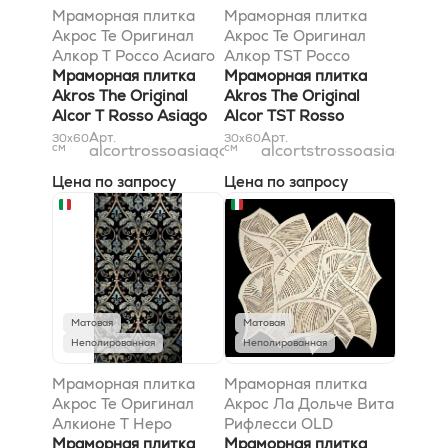
Мраморная плитка
Мраморная плитка
Акрос Те Оригинал
Акрос Те Оригинал
Алкор T Россо Асиаго
Алкор TST Россо
Сильвер 30,5x61
Мраморная плитка
Асиаго Сильвер
Мраморная плитка
Akros The Original
30,5x61
Akros The Original
Alcor T Rosso Asiago
Alcor TST Rosso
Silver 30,5x61
Asiago Silver 30,5x61
Арт.
Арт.
30x60
30x60
см
alcortrossoasiagosilver31x61
см
alcortstrossoasiagosilv
Цена по запросу
Цена по запросу
Матовая
Матовая
Неполированная
Неполированная
Мраморная плитка
Мраморная плитка
Акрос Те Оригинал
Акрос Ла Дольче Вита
Алкионе T Неро
Рифлесси OLD
Марквиниа Сильвер
Мраморная плитка
Бьянконе 29x29
Мраморная плитка