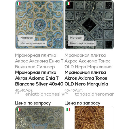
Матовая
Матовая
Неполированная
Неполированная
Мраморная плитка
Мраморная плитка
Акрос Аксиома Ениа T
Акрос Аксиома Тонос
Бьянконе Сильвер
OLD Неро Марквиниа
40x40
Мраморная плитка
40x40
Мраморная плитка
Akros Axioma Enia T
Akros Axioma Tonos
Biancone Silver 40x40
OLD Nero Marquinia
40x40
Арт.
Арт.
40x40
40x40
см
eniatbianconesilver40x40
см
tonosoldneromarquini
Цена по запросу
Цена по запросу