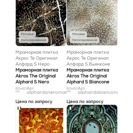
Матовая
Матовая
Неполированная
Неполированная
Мраморная плитка
Мраморная плитка
Акрос Те Оригинал
Акрос Те Оригинал
Алфард S Неро
Алфард S Бьянконе
Марквиниа Голд 61x61
Мраморная плитка
Голд 61x61
Мраморная плитка
Akros The Original
Akros The Original
Alphard S Nero
Alphard S Biancone
Marquinia Gold 61x61
Gold 61x61
Арт.
Арт.
60x60
60x60
см
alphardsneromarquiniagold61x61
см
alphardsbianconegold6
Цена по запросу
Цена по запросу