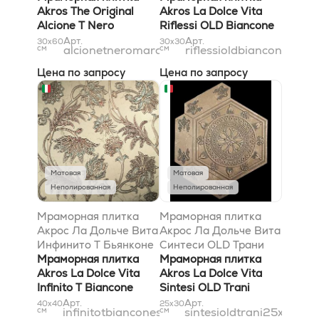
30,5x61
Akros The Original
Akros La Dolce Vita
Alcione T Nero
Riflessi OLD Biancone
Marquinia Silver
29x29
Арт.
Арт.
30x60
30x30
см
alcionetneromarquiniasilver
см
riflessioldbiancone29x
30,5x61
Цена по запросу
Цена по запросу
Матовая
Матовая
Неполированная
Неполированная
Мраморная плитка
Мраморная плитка
Акрос Ла Дольче Вита
Акрос Ла Дольче Вита
Инфинито T Бьянконе
Синтеси OLD Трани
Сильвер 40x40
Мраморная плитка
25x31,5
Мраморная плитка
Akros La Dolce Vita
Akros La Dolce Vita
Infinito T Biancone
Sintesi OLD Trani
Silver 40x40
25x31,5
Арт.
Арт.
40x40
25x30
см
infinitotbianconesilver40x40
см
sintesioldtrani25x32