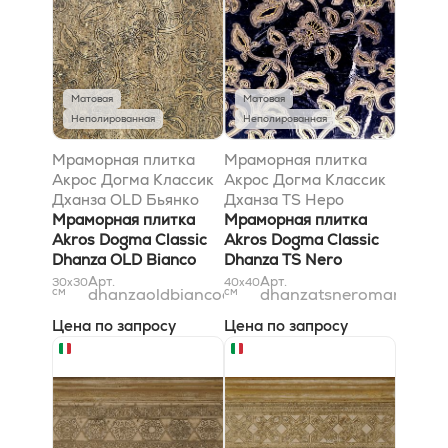
Матовая
Матовая
Неполированная
Неполированная
Мраморная плитка
Мраморная плитка
Акрос Догма Классик
Акрос Догма Классик
Дханза OLD Бьянко
Дханза TS Неро
Каррара 31x31
Мраморная плитка
Марквиниа Голд
Мраморная плитка
Akros Dogma Classic
40x40
Akros Dogma Classic
Dhanza OLD Bianco
Dhanza TS Nero
Carrara 31x31
Marquinia Gold 40x40
Арт.
Арт.
30x30
40x40
см
dhanzaoldbiancocarrara31x31
см
dhanzatsneromarquini
Цена по запросу
Цена по запросу