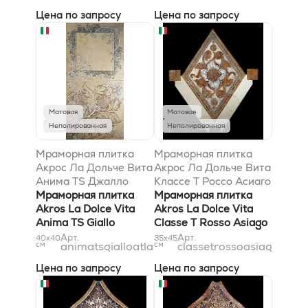
Цена по запросу
Цена по запросу
Матовая
Матовая
Неполированная
Неполированная
Мраморная плитка
Мраморная плитка
Акрос Ла Дольче Вита
Акрос Ла Дольче Вита
Анима TS Джалло
Классе T Россо Асиаго
Атлантиде Сильвер
Мраморная плитка
Сильвер Бьянконе
Мраморная плитка
40x40
Akros La Dolce Vita
33x45
Akros La Dolce Vita
Anima TS Giallo
Classe T Rosso Asiago
Atlantide Silver 40x40
Silver Biancone 33x45
Арт.
Арт.
40x40
35x45
см
animatsgialloatlantidesilver40x40
см
classetrossoasiagosilv
Цена по запросу
Цена по запросу