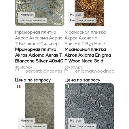
Матовая
Матовая
Неполированная
Неполированная
Мраморная плитка
Мраморная плитка
Акрос Аксиома Аерас
Акрос Аксиома
T Бьянконе Сильвер
Енигма T Вуд Ноче
40x40
Мраморная плитка
Голд 30,5x52,8
Мраморная плитка
Akros Axioma Aeras T
Akros Axioma Enigma
Biancone Silver 40x40
T Wood Noce Gold
30,5x52,8
Арт.
Арт.
40x40
30x60
см
aerastbianconesilver40x40
см
enigmatwoodnocegold
Цена по запросу
Цена по запросу
Матовая
Матовая
Неполированная
Неполированная