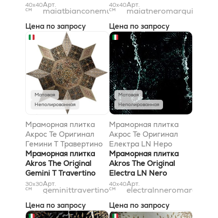
Multicolor 40x40
Gold 40x40
Арт.
Арт.
40x40
40x40
см
maiatbianconemulticolor40x40
см
maiatneromarquiniago
Цена по запросу
Цена по запросу
Матовая
Матовая
Неполированная
Неполированная
Мраморная плитка
Мраморная плитка
Акрос Те Оригинал
Акрос Те Оригинал
Гемини T Травертино
Електра LN Неро
Классико Травертино
Мраморная плитка
Марквиниа Лучидо
Мраморная плитка
Ноче Сильвер 31x31
Akros The Original
Ньютро 40x40
Akros The Original
Gemini T Travertino
Electra LN Nero
Classico Travertino
Marquinia Lucido
Арт.
Арт.
30x30
40x40
см
geminittravertinoclassicotravertinonocesilver
см
electralnneromarquinia
Noce Silver 31x31
Neutro 40x40
Цена по запросу
Цена по запросу