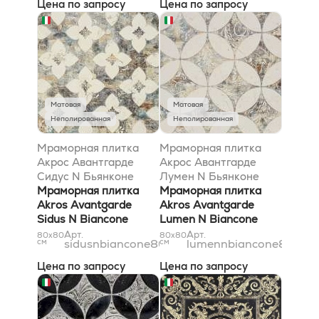
Цена по запросу
Цена по запросу
Матовая
Матовая
Неполированная
Неполированная
Мраморная плитка
Мраморная плитка
Акрос Авантгарде
Акрос Авантгарде
Сидус N Бьянконе
Лумен N Бьянконе
80x80
Мраморная плитка
80x80
Мраморная плитка
Akros Avantgarde
Akros Avantgarde
Sidus N Biancone
Lumen N Biancone
80x80
80x80
Арт.
Арт.
80x80
80x80
см
sidusnbiancone8080
см
lumennbiancone8080
Цена по запросу
Цена по запросу