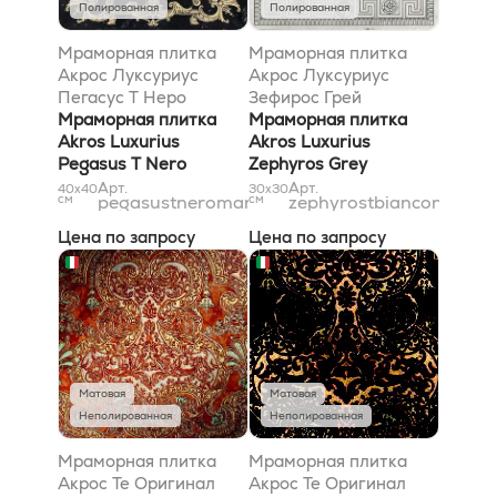
Полированная
Полированная
Мраморная плитка
Мраморная плитка
Акрос Луксуриус
Акрос Луксуриус
Пегасус T Неро
Зефирос Грей
Марквиниа Голд
Мраморная плитка
Бьянконе 30,5x30,5
Мраморная плитка
40x40
Akros Luxurius
Akros Luxurius
Pegasus T Nero
Zephyros Grey
Marquinia Gold 40x40
Biancone 30,5x30,5
Арт.
Арт.
40x40
30x30
см
pegasustneromarquinia4040
см
zephyrostbiancone3131
Цена по запросу
Цена по запросу
Матовая
Матовая
Неполированная
Неполированная
Мраморная плитка
Мраморная плитка
Акрос Те Оригинал
Акрос Те Оригинал