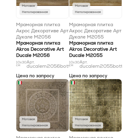
Матовая
Матовая
Неполированная
Неполированная
Мраморная плитка
Мраморная плитка
Акрос Декоративе Арт
Акрос Декоративе Арт
Дукале M2056
Дукале M2055
Боттичино 9,8x30,5
Мраморная плитка
Боттичино 9,8x30,5
Мраморная плитка
Akros Decorative Art
Akros Decorative Art
Ducale M2056
Ducale M2055
Botticino 9,8x30,5
Botticino 9,8x30,5
Арт.
Арт.
10x30
10x30
см
ducalem2056botticino10x31
см
ducalem2055botticino1
Цена по запросу
Цена по запросу
Матовая
Матовая
Неполированная
Неполированная
Мраморная плитка
Мраморная плитка