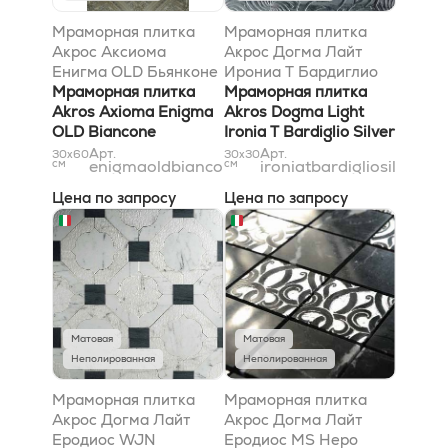
Мраморная плитка
Мраморная плитка
Акрос Аксиома
Акрос Догма Лайт
Енигма OLD Бьянконе
Ирониа T Бардиглио
30,5x52,8
Мраморная плитка
Сильвер 30,5x30,5
Мраморная плитка
Akros Axioma Enigma
Akros Dogma Light
OLD Biancone
Ironia T Bardiglio Silver
30,5x52,8
30,5x30,5
Арт.
Арт.
30x60
30x30
см
enigmaoldbiancone31x53
см
ironiatbardigliosilver31
Цена по запросу
Цена по запросу
Матовая
Матовая
Неполированная
Неполированная
Мраморная плитка
Мраморная плитка
Акрос Догма Лайт
Акрос Догма Лайт
Еродиос WJN
Еродиос MS Неро