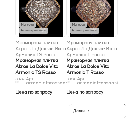
Матовая
Матовая
Неполированная
Неполированная
Мраморная плитка
Мраморная плитка
Акрос Ла Дольче Вита
Акрос Ла Дольче Вита
Армониа TS Россо
Армониа T Россо
Асиаго Сильвер
Мраморная плитка
Асиаго Голд 30,5x37
Мраморная плитка
30,5x37
Akros La Dolce Vita
Akros La Dolce Vita
Armonia TS Rosso
Armonia T Rosso
Asiago Silver 30,5x37
Asiago Gold 30,5x37
Арт.
Арт.
30x40
30x40
см
armoniatsrossoasiagosilver31x37
см
armoniatrossoasiagogo
Цена по запросу
Цена по запросу
Далее →