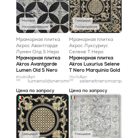
Матовая
Глянцевая
Неполированная
Полированная
Мраморная плитка
Мраморная плитка
Акрос Авантгарде
Акрос Луксуриус
Лумен Олд S Неро
Селене T Неро
Марквиниа 80x80
Мраморная плитка
Марквиниа Голд
Мраморная плитка
Akros Avantgarde
69,6x69,6
Akros Luxurius Selene
Lumen Old S Nero
T Nero Marquinia Gold
Marquinia 80x80
69,6x69,6
Арт.
Арт.
80x80
70x70
см
lumenoldsneromarquinia8080old
см
selenetneromarquinia7
Цена по запросу
Цена по запросу
Глянцевая
Глянцевая