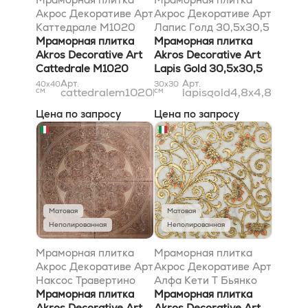
Акрос Декоративе Арт
Акрос Декоративе Арт
Каттедрале M1020
Лапис Голд 30,5x30,5
Боттичино 40x40
Мраморная плитка
Мраморная плитка
Akros Decorative Art
Akros Decorative Art
Cattedrale M1020
Lapis Gold 30,5x30,5
Botticino 40x40
Арт.
Арт.
40x40
30x30
см
cattedralem1020botticino40x40
см
lapisgold4,8x4,8
Цена по запросу
Цена по запросу
Матовая
Матовая
Неполированная
Неполированная
Мраморная плитка
Мраморная плитка
Акрос Декоративе Арт
Акрос Декоративе Арт
Наксос Травертино
Алфа Кети T Бьянко
Классико 80x80
Мраморная плитка
Каррара Голд
Мраморная плитка
Akros Decorative Art
30,5x30,5
Akros Decorative Art