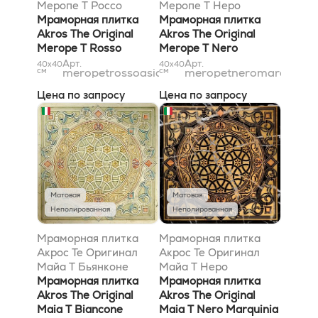
Меропе T Россо
Меропе T Неро
Асиаго Голд 40x40
Мраморная плитка
Марквиниа Голд
Мраморная плитка
Akros The Original
40x40
Akros The Original
Merope T Rosso
Merope T Nero
Asiago Gold 40x40
Marquinia Gold 40x40
Арт.
Арт.
40x40
40x40
см
meropetrossoasiagogold40x40
см
meropetneromarquinia
Цена по запросу
Цена по запросу
Матовая
Матовая
Неполированная
Неполированная
Мраморная плитка
Мраморная плитка
Акрос Те Оригинал
Акрос Те Оригинал
Майа T Бьянконе
Майа T Неро
Мултиколор 40x40
Мраморная плитка
Марквиниа Голд
Мраморная плитка
Akros The Original
40x40
Akros The Original
Maia T Biancone
Maia T Nero Marquinia