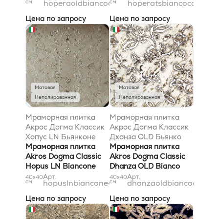
см
hoperaoldbiancocarrara31x61
см
hoperatsbiancocarrara
Цена по запросу
Цена по запросу
Матовая
Матовая
Неполированная
Неполированная
Мраморная плитка
Мраморная плитка
Акрос Догма Классик
Акрос Догма Классик
Хопус LN Бьянконе
Дханза OLD Бьянко
40x40
Мраморная плитка
Каррара 40x40
Мраморная плитка
Akros Dogma Classic
Akros Dogma Classic
Hopus LN Biancone
Dhanza OLD Bianco
40x40
Carrara 40x40
Арт.
Арт.
40x40
40x40
см
hopuslnbiancone40x40
см
dhanzaoldbiancocarra
Цена по запросу
Цена по запросу