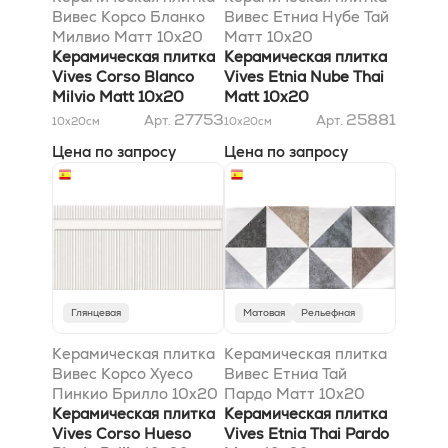
Вивес Корсо Бланко
Вивес Етниа Нубе Тай
Милвио Матт 10x20
Матт 10x20
Керамическая плитка
Керамическая плитка
Vives Corso Blanco
Vives Etnia Nube Thai
Milvio Matt 10x20
Matt 10x20
27753
25881
Арт.
Арт.
10x20
см
10x20
см
Цена по запросу
Цена по запросу
Глянцевая
Матовая
Рельефная
Керамическая плитка
Керамическая плитка
Вивес Корсо Хуесо
Вивес Етниа Тай
Пинкио Брилло 10x20
Пардо Матт 10x20
Керамическая плитка
Керамическая плитка
Vives Corso Hueso
Vives Etnia Thai Pardo