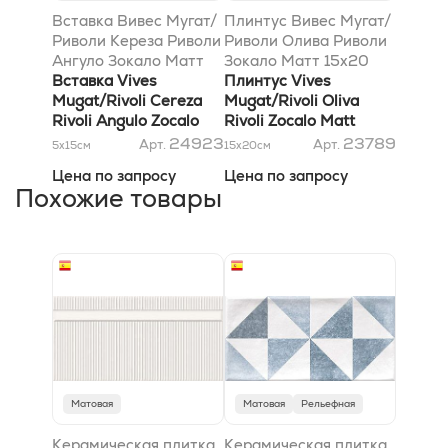
Вставка Вивес Мугат/
Плинтус Вивес Мугат/
Риволи Кереза Риволи
Риволи Олива Риволи
Ангуло Зокало Матт
Зокало Матт 15x20
1,5x15
Вставка Vives
Плинтус Vives
Mugat/Rivoli Cereza
Mugat/Rivoli Oliva
Rivoli Angulo Zocalo
Rivoli Zocalo Matt
Matt 1,5x15
15x20
24923
23789
Арт.
Арт.
5x15
см
15x20
см
Цена по запросу
Цена по запросу
Похожие товары
Матовая
Матовая
Рельефная
Керамическая плитка
Керамическая плитка