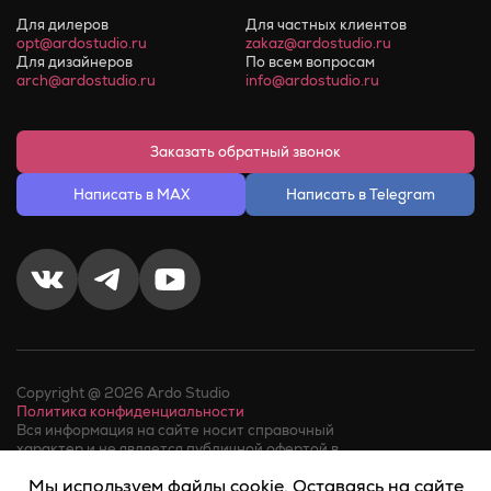
Для дилеров
Для частных клиентов
opt@ardostudio.ru
zakaz@ardostudio.ru
Для дизайнеров
По всем вопросам
arch@ardostudio.ru
info@ardostudio.ru
Заказать обратный звонок
Написать в MAX
Написать в Telegram
Copyright @ 2026 Ardo Studio
Политика конфиденциальности
Вся информация на сайте носит справочный
характер и не является публичной офертой в
соответствии с пунктом 2 статьи 437 ГК РФ.
Мы используем файлы cookie. Оставаясь на сайте
Факт телефонного звонка в компанию или обращения в