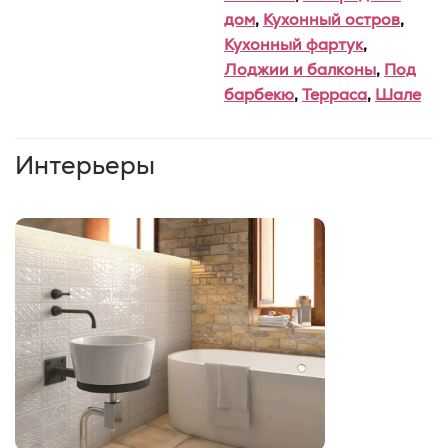
дом
,
Кухонный остров
,
Кухонный фартук
,
Лоджии и балконы
,
Под
барбекю
,
Терраса
,
Шале
Интерьеры