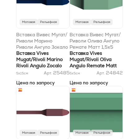
Матовая
Рельефная
Матовая
Рельефная
Вставка Вивес Мугат/
Вставка Вивес Мугат/
Риволи Марино
Риволи Олива Ангуло
Риволи Ангуло Зокало
Ремате Матт 1,5x5
Матт 1,5x15
Вставка Vives
Вставка Vives
Mugat/Rivoli Marino
Mugat/Rivoli Oliva
Rivoli Angulo Zocalo
Angulo Remate Matt
Matt 1,5x15
1,5x5
25485
24842
Арт.
Арт.
5x15
см
5x5
см
Цена по запросу
Цена по запросу
Матовая
Рельефная
Матовая
Рельефная