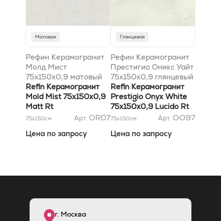
Матовая
Глянцевая
Рефин Керамогранит
Рефин Керамогранит
Молд Мист
Престигио Оникс Уайт
75x150x0,9 матовый
75x150x0,9 глянцевый
Rt
Refin Керамогранит
Rt
Refin Керамогранит
Mold Mist 75x150x0,9
Prestigio Onyx White
Matt Rt
75x150x0,9 Lucido Rt
OR07
OO97
Арт.
Арт.
75x150
см
75x150
см
Цена по запросу
Цена по запросу
г. Москва