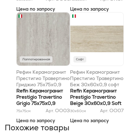
Цена по запросу
Цена по запросу
Лаппатированная
Софт
Рефин Керамогранит
Рефин Керамогранит
Престигио Травертино
Престигио Травертино
Гриджио 75x75x0,9
Беж 30x60x0,9 софт
глянцевый Rt
Refin Керамогранит
Rt
Refin Керамогранит
Prestigio Travertino
Prestigio Travertino
Grigio 75x75x0,9
Beige 30x60x0,9 Soft
Lucido Rt
Rt
OO03
OO07
Арт.
Арт.
75x75
см
30x60
см
Цена по запросу
Цена по запросу
Похожие товары