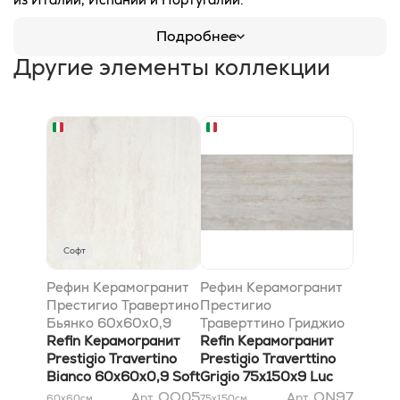
Подробнее
Другие элементы коллекции
Софт
Рефин Керамогранит
Рефин Керамогранит
Престигио Травертино
Престигио
Бьянко 60x60x0,9
Траверттино Гриджио
софт Rt
Refin Керамогранит
75x150x9 глянцевый
Refin Керамогранит
Prestigio Travertino
Ретт
Prestigio Traverttino
Bianco 60x60x0,9 Soft
Grigio 75x150x9 Luc
Rt
Rett
OO05
ON97
Арт.
Арт.
60x60
см
75x150
см