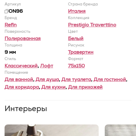
Артикул
Страна бренда
ON96
Италия
Бренд
Коллекция
Refin
Prestigio Traverttino
Поверхность
Цвет
Полированная
Белый
Толщина
Рисунок
9 мм
Травертин
Стиль
Формат
Классический
,
Лофт
75x150
Помещение
Для ванной
,
Для душа
,
Для туалета
,
Для гостиной
,
Для коридора
,
Для кухни
,
Для прихожей
Интерьеры