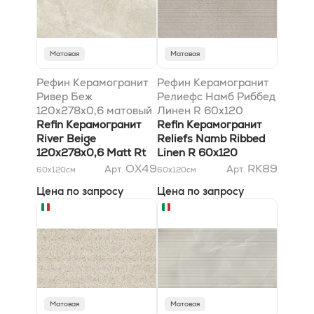
Матовая
Матовая
Рефин Керамогранит
Рефин Керамогранит
Ривер Беж
Релиефс Намб Риббед
120x278x0,6 матовый
Линен R 60x120
Rt
Refin Керамогранит
Refin Керамогранит
River Beige
Reliefs Namb Ribbed
120x278x0,6 Matt Rt
Linen R 60x120
OX49
RK89
Арт.
Арт.
60x120
см
60x120
см
Цена по запросу
Цена по запросу
Матовая
Матовая