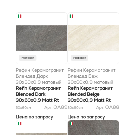
Матовая
Матовая
Рефин Керамогранит
Рефин Керамогранит
Блендед Дарк
Блендед Беж
30x60x0,9 матовый
30x60x0,9 матовый
Rt
Refin Керамогранит
Rt
Refin Керамогранит
Blended Dark
Blended Beige
30x60x0,9 Matt Rt
30x60x0,9 Matt Rt
OA89
OA88
Арт.
Арт.
30x60
см
30x60
см
Цена по запросу
Цена по запросу