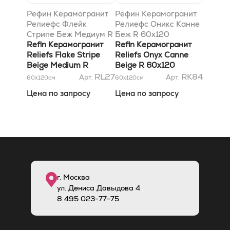
Рефин Керамогранит
Рефин Керамогранит
Релиефс Флейк
Релиефс Оникс Канне
Стрипе Беж Медиум R
Беж R 60x120
60x120
Refin Керамогранит
Refin Керамогранит
Reliefs Flake Stripe
Reliefs Onyx Canne
Beige Medium R
Beige R 60x120
60x120
RL27
RK84
Арт.
Арт.
60x120
см
60x120
см
Цена по запросу
Цена по запросу
г. Москва
ул. Дениса Давыдова 4
8
495
023-77-75