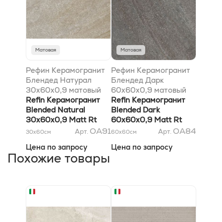
Матовая
Матовая
Рефин Керамогранит
Рефин Керамогранит
Блендед Натурал
Блендед Дарк
30x60x0,9 матовый
60x60x0,9 матовый
Rt
Refin Керамогранит
Rt
Refin Керамогранит
Blended Natural
Blended Dark
30x60x0,9 Matt Rt
60x60x0,9 Matt Rt
OA91
OA84
Арт.
Арт.
30x60
см
60x60
см
Цена по запросу
Цена по запросу
Похожие товары