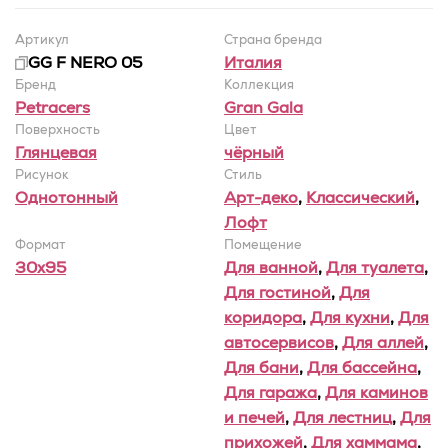
Артикул
Страна бренда
GG F NERO 05
Италия
Бренд
Коллекция
Petracers
Gran Gala
Поверхность
Цвет
Глянцевая
чёрный
Рисунок
Стиль
Однотонный
Арт-деко
,
Классический
,
Лофт
Формат
Помещение
30x95
Для ванной
,
Для туалета
,
Для гостиной
,
Для
коридора
,
Для кухни
,
Для
автосервисов
,
Для аллей
,
Для бани
,
Для бассейна
,
Для гаража
,
Для каминов
и печей
,
Для лестниц
,
Для
прихожей
,
Для хаммама
,