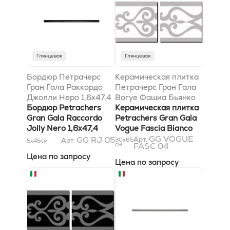
Глянцевая
Глянцевая
Бордюр Петрачерс
Керамическая плитка
Гран Гала Раккордо
Петрачерс Гран Гала
Джолли Неро 1,6x47,4
Вогуе Фашиа Бьянко
Бордюр Petrachers
31,5x63
Керамическая плитка
Gran Gala Raccordo
Petrachers Gran Gala
Jolly Nero 1,6x47,4
Vogue Fascia Bianco
31,5x63
GG VOGUE
GG RJ 05
Арт.
Арт.
30x65
5x45
см
см
FASC 04
Цена по запросу
Цена по запросу