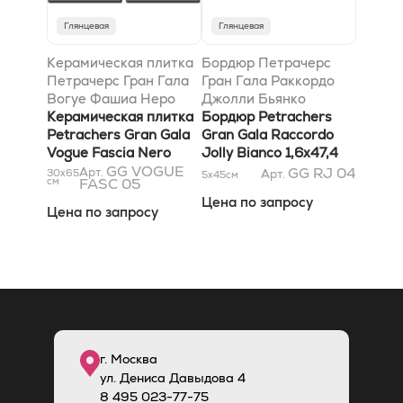
Глянцевая
Глянцевая
Керамическая плитка
Бордюр Петрачерс
Петрачерс Гран Гала
Гран Гала Раккордо
Вогуе Фашиа Неро
Джолли Бьянко
31,5x63
Керамическая плитка
1,6x47,4
Бордюр Petrachers
Petrachers Gran Gala
Gran Gala Raccordo
Vogue Fascia Nero
Jolly Bianco 1,6x47,4
31,5x63
GG VOGUE
GG RJ 04
Арт.
30x65
Арт.
5x45
см
см
FASC 05
Цена по запросу
Цена по запросу
г. Москва
ул. Дениса Давыдова 4
8
495
023-77-75