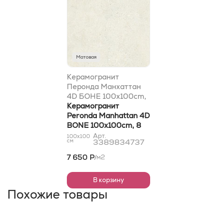
Матовая
Керамогранит
Перонда Манхаттан
4D БОНЕ 100x100cm,
8 mm
Керамогранит
Peronda Manhattan 4D
BONE 100x100cm, 8
mm
Арт.
100x100
см
3389834737
7 650 Р
м2
/
В корзину
Похожие товары