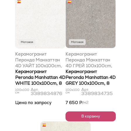
Матовая
Матовая
Керамогранит
Керамогранит
Перонда Манхаттан
Перонда Манхаттан
4D УАЙТ 100x100cm,
4D ГРЕЙ 100x100cm,
8 mm
Керамогранит
8 mm
Керамогранит
Peronda Manhattan 4D
Peronda Manhattan 4D
WHITE 100x100cm, 8
GREY 100x100cm, 8
mm
mm
Арт.
Арт.
100x100
100x100
см
3389834876
см
3389834735
Цена по запросу
7 650 Р
м2
/
В корзину