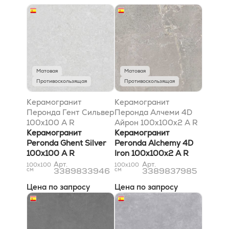
Матовая
Матовая
Противоскользящая
Противоскользящая
Керамогранит
Керамогранит
Перонда Гент Сильвер
Перонда Алчеми 4D
100x100 A R
Айрон 100x100x2 A R
Керамогранит
20mm
Керамогранит
Peronda Ghent Silver
Peronda Alchemy 4D
100x100 A R
Iron 100x100x2 A R
20mm
Арт.
Арт.
100x100
100x100
см
3389833946
см
3389837985
Цена по запросу
Цена по запросу