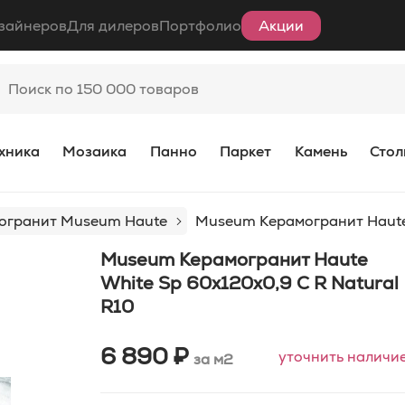
зайнеров
Для дилеров
Портфолио
Акции
хника
Мозаика
Панно
Паркет
Камень
Стол
огранит Museum Haute
Museum Керамогранит Haute 
Museum Керамогранит Haute
White Sp 60x120x0,9 C R Natural
R10
6 890 ₽
уточнить наличи
за м2