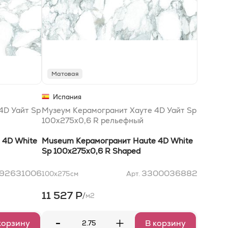
Матовая
Испания
4D Уайт Sp
Музеум Керамогранит Хауте 4D Уайт Sp
100x275x0,6 R рельефный
 4D White
Museum Керамогранит Haute 4D White
Sp 100x275x0,6 R Shaped
92631006
3300036882
100x275
см
Арт.
11 527 Р
/
м2
-
+
корзину
В корзину