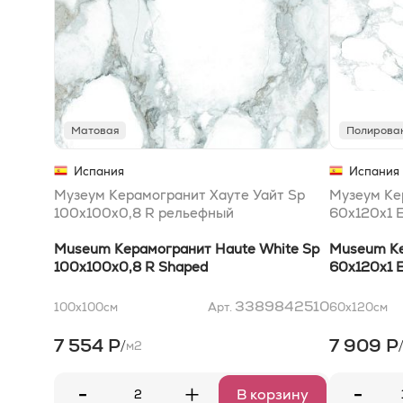
Матовая
Полирова
Испания
Испания
Музеум Керамогранит Хауте Уайт Sp
Музеум Ке
100x100x0,8 R рельефный
60x120x1 
Museum Керамогранит Haute White Sp
Museum Ке
100x100x0,8 R Shaped
60x120x1 E
3389842510
100x100
см
Арт.
60x120
см
7 554 Р
7 909 Р
/
м2
-
-
+
В корзину