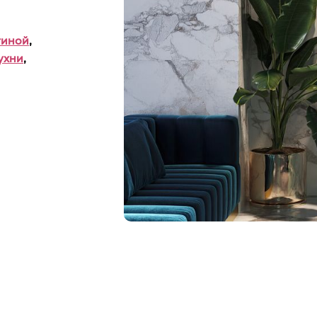
тиной
,
ухни
,