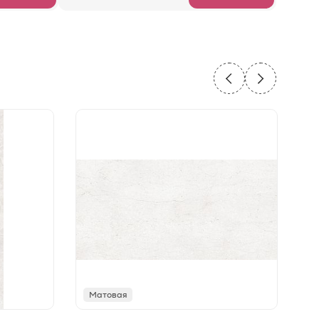
Матовая
М