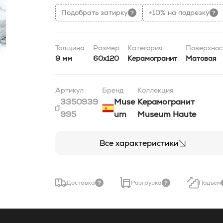
Подобрать затирку
+10% на подрезку
Толщина
Размер
Категория
Поверхнос
9 мм
60x120
Керамогранит
Матовая
Артикул
Бренд
Коллекция
3350939
Muse
Керамогранит
995
um
Museum Haute
Все характеристики
Доставка
Разгрузка
Подъем