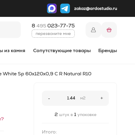
zakaz@ardostudio.ru
8
023-77-75
495
перезвоните мне
ы из камня
Сопутствующие товары
Бренды
White Sp 60x120x0,9 C R Natural R10
-
м2
+
2
1
штук в
упаковке
е?
Итого: