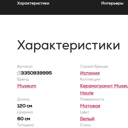
Характеристики
Интерьеры
Характеристики
Артикул
Страна бренда
3350939995
Испания
Бренд
Коллекция
Museum
Керамогранит Muse
Haute
Длина
Поверхность
120 см
Матовая
Ширина
Цвет
60 cм
Белый
Толщина
Стиль