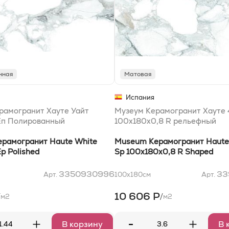
нная
Матовая
Испания
рамогранит Хауте Уайт
Музеум Керамогранит Хауте 
Еп Полированный
100x180x0,8 R рельефный
рамогранит Haute White
Museum Керамогранит Haute
p Polished
Sp 100x180x0,8 R Shaped
3350930996
33
Арт.
100x180
см
Арт.
10 606 Р
/
/
м2
м2
-
+
+
В корзину
В 